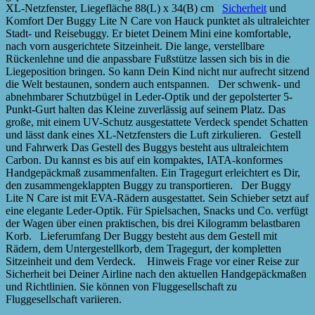
XL-Netzfenster, Liegefläche 88(L) x 34(B) cm
Sicherheit
und
Komfort Der Buggy Lite N Care von Hauck punktet als ultraleichter
Stadt- und Reisebuggy. Er bietet Deinem Mini eine komfortable,
nach vorn ausgerichtete Sitzeinheit. Die lange, verstellbare
Rückenlehne und die anpassbare Fußstütze lassen sich bis in die
Liegeposition bringen. So kann Dein Kind nicht nur aufrecht sitzend
die Welt bestaunen, sondern auch entspannen. Der schwenk- und
abnehmbarer Schutzbügel in Leder-Optik und der gepolsterter 5-
Punkt-Gurt halten das Kleine zuverlässig auf seinem Platz. Das
große, mit einem UV-Schutz ausgestattete Verdeck spendet Schatten
und lässt dank eines XL-Netzfensters die Luft zirkulieren. Gestell
und Fahrwerk Das Gestell des Buggys besteht aus ultraleichtem
Carbon. Du kannst es bis auf ein kompaktes, IATA-konformes
Handgepäckmaß zusammenfalten. Ein Tragegurt erleichtert es Dir,
den zusammengeklappten Buggy zu transportieren. Der Buggy
Lite N Care ist mit EVA-Rädern ausgestattet. Sein Schieber setzt auf
eine elegante Leder-Optik. Für Spielsachen, Snacks und Co. verfügt
der Wagen über einen praktischen, bis drei Kilogramm belastbaren
Korb. Lieferumfang Der Buggy besteht aus dem Gestell mit
Rädern, dem Untergestellkorb, dem Tragegurt, der kompletten
Sitzeinheit und dem Verdeck. Hinweis Frage vor einer Reise zur
Sicherheit bei Deiner Airline nach den aktuellen Handgepäckmaßen
und Richtlinien. Sie können von Fluggesellschaft zu
Fluggesellschaft variieren.