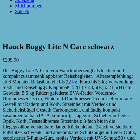
Spielzeug
Milchpumpen
Sale %
zur Wunschliste hinzufügen
zur Wunschliste hinzufügen
Hauck Buggy Lite N Care schwarz
€
299.90
Der Buggy Lite N Care von Hauck überzeugt als leichter und
kompakt zusammenklappbarer Reisebegleiter. Altersempfehlung:
ab 6 Monaten Belastbarkeit: bis 22
kg
, Korb bis 3 kg Verwendung:
Stadt- und Reisebuggy Klappmaß: 52(L) x 43,5(B) x 21,5(H) cm
Gewicht: 5,5 kg Räder: gefederte EVA-Räder, Vorderrad-
Durchmesser 13 cm, Hinterrad-Durchmesser 15 cm Lieferumfang:
Gestell mit Rädern und Korb, Sitzeinheit mit Verdeck und
Sicherheitsbügel Gestell: Carbongestell, einhändig kompakt
zusammenfaltbar (IATA-konform), Tragegurt, Schieber in Leder-
Optik, Korb, Feststellbremse Sitzeinheit: 3-fach bis in die
Liegeposition verstellbare, lange Rückenlehne, 2-fach verstellbare
Fußstütze, schwenk- und abnehmbarer Schutzbügel in Leder-Optik,
gepolsterter 5-Punkt-Gurt, großes Verdeck mit UV-Schutz 50+ und