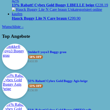
42%
13% Rabatt! Cybex Gold Buggy LIBELLE beige
€
228.19
Hauck Buggy Lite N Care braun
€
299.90
Wunschliste –
Top Angebote
Stokke® yoyo3 Buggy grau
58% OFF
€
410.99
53% Rabatt! Cybex Gold Buggy Agis beige
53% OFF
€
156.99
51% Rabatt! Cybex Gold Buggy ORFEO gelb