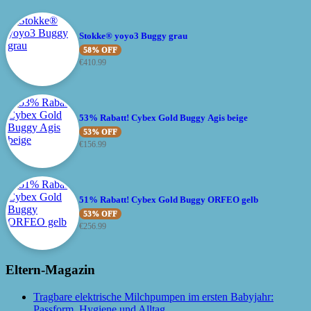
Stokke® yoyo3 Buggy grau
58% OFF
€
410.99
53% Rabatt! Cybex Gold Buggy Agis beige
53% OFF
€
156.99
51% Rabatt! Cybex Gold Buggy ORFEO gelb
53% OFF
€
256.99
Eltern-Magazin
Tragbare elektrische Milchpumpen im ersten Babyjahr:
Passform, Hygiene und Alltag