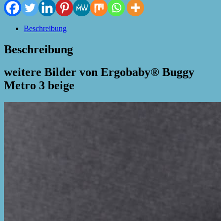
Beschreibung
Beschreibung
weitere Bilder von Ergobaby® Buggy
Metro 3 beige