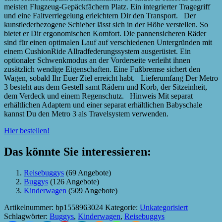
meisten Flugzeug-Gepäckfächern Platz. Ein integrierter Tragegriff
und eine Faltverriegelung erleichtern Dir den Transport. Der
kunstlederbezogene Schieber lässt sich in der Höhe verstellen. So
bietet er Dir ergonomischen Komfort. Die pannensicheren Räder
sind für einen optimalen Lauf auf verschiedenen Untergründen mit
einem CushionRide Allradfederungssystem ausgerüstet. Ein
optionaler Schwenkmodus an der Vorderseite verleiht ihnen
zusätzlich wendige Eigenschaften. Eine Fußbremse sichert den
Wagen, sobald Ihr Euer Ziel erreicht habt. Lieferumfang Der Metro
3 besteht aus dem Gestell samt Rädern und Korb, der Sitzeinheit,
dem Verdeck und einem Regenschutz. Hinweis Mit separat
erhältlichen Adaptern und einer separat erhältlichen Babyschale
kannst Du den Metro 3 als Travelsystem verwenden.
Hier bestellen!
Das könnte Sie interessieren:
Reisebuggys
(69 Angebote)
Buggys
(126 Angebote)
Kinderwagen
(509 Angebote)
Artikelnummer:
bp1558963024
Kategorie:
Unkategorisiert
Schlagwörter:
Buggys
,
Kinderwagen
,
Reisebuggys