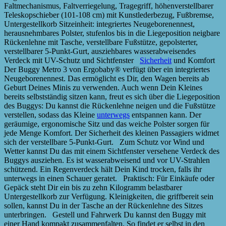
Faltmechanismus, Faltverriegelung, Tragegriff, höhenverstellbarer
Teleskopschieber (101-108 cm) mit Kunstlederbezug, Fußbremse,
Untergestellkorb Sitzeinheit: integriertes Neugeborenennest,
herausnehmbares Polster, stufenlos bis in die Liegeposition neigbare
Rückenlehne mit Tasche, verstellbare Fußstütze, gepolsterter,
verstellbarer 5-Punkt-Gurt, ausziehbares wasserabweisendes
Verdeck mit UV-Schutz und Sichtfenster
Sicherheit
und Komfort
Der Buggy Metro 3 von Ergobaby® verfügt über ein integriertes
Neugeborenennest. Das ermöglicht es Dir, den Wagen bereits ab
Geburt Deines Minis zu verwenden. Auch wenn Dein Kleines
bereits selbstständig sitzen kann, freut es sich über die Liegeposition
des Buggys: Du kannst die Rückenlehne neigen und die Fußstütze
verstellen, sodass das Kleine
unterwegs
entspannen kann. Der
geräumige, ergonomische Sitz und das weiche Polster sorgen für
jede Menge Komfort. Der Sicherheit des kleinen Passagiers widmet
sich der verstellbare 5-Punkt-Gurt. Zum Schutz vor Wind und
Wetter kannst Du das mit einem Sichtfenster versehene Verdeck des
Buggys ausziehen. Es ist wasserabweisend und vor UV-Strahlen
schützend. Ein Regenverdeck hält Dein Kind trocken, falls ihr
unterwegs in einen Schauer geratet. Praktisch: Für Einkäufe oder
Gepäck steht Dir ein bis zu zehn Kilogramm belastbarer
Untergestellkorb zur Verfügung. Kleinigkeiten, die griffbereit sein
sollen, kannst Du in der Tasche an der Rückenlehne des Sitzes
unterbringen. Gestell und Fahrwerk Du kannst den Buggy mit
einer Hand kompakt zusammenfalten. So findet er selbst in den