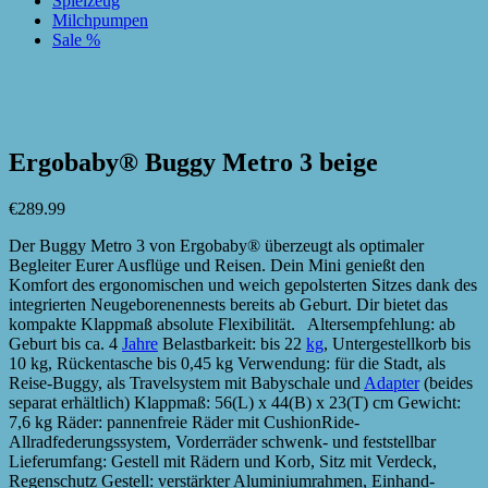
Spielzeug
Milchpumpen
Sale %
zur Wunschliste hinzufügen
zur Wunschliste hinzufügen
Ergobaby® Buggy Metro 3 beige
€
289.99
Der Buggy Metro 3 von Ergobaby® überzeugt als optimaler
Begleiter Eurer Ausflüge und Reisen. Dein Mini genießt den
Komfort des ergonomischen und weich gepolsterten Sitzes dank des
integrierten Neugeborenennests bereits ab Geburt. Dir bietet das
kompakte Klappmaß absolute Flexibilität. Altersempfehlung: ab
Geburt bis ca. 4
Jahre
Belastbarkeit: bis 22
kg
, Untergestellkorb bis
10 kg, Rückentasche bis 0,45 kg Verwendung: für die Stadt, als
Reise-Buggy, als Travelsystem mit Babyschale und
Adapter
(beides
separat erhältlich) Klappmaß: 56(L) x 44(B) x 23(T) cm Gewicht:
7,6 kg Räder: pannenfreie Räder mit CushionRide-
Allradfederungssystem, Vorderräder schwenk- und feststellbar
Lieferumfang: Gestell mit Rädern und Korb, Sitz mit Verdeck,
Regenschutz Gestell: verstärkter Aluminiumrahmen, Einhand-