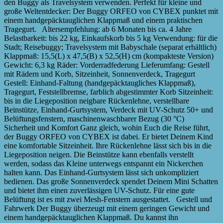
den Buggy als Travelsystem verwenden. Perfekt für kleine und
große Weltentdecker: Der Buggy ORFEO von CYBEX punktet mit
einem handgepäcktauglichen Klappmaß und einem praktischen
Tragegurt. Altersempfehlung: ab 6 Monaten bis ca. 4 Jahre
Belastbarkeit: bis 22 kg, Einkaufskorb bis 5 kg Verwendung: für die
Stadt; Reisebuggy; Travelsystem mit Babyschale (separat erhältlich)
Klappmaß: 15,5(L) x 47,5(B) x 52,5(H) cm (kompakteste Version)
Gewicht: 6,3 kg Räder: Vorderradfederung Lieferumfang: Gestell
mit Rädern und Korb, Sitzeinheit, Sonnenverdeck, Tragegurt
Gestell: Einhand-Faltung (handgepäcktaugliches Klappmaß),
Tragegurt, Feststellbremse, farblich abgestimmter Korb Sitzeinheit:
bis in die Liegeposition neigbare Rückenlehne, verstellbare
Beinstütze, Einhand-Gurtsystem, Verdeck mit UV-Schutz 50+ und
Belüftungsfenstern, maschinenwaschbarer Bezug (30 °C)
Sicherheit und Komfort Ganz gleich, wohin Euch die Reise führt,
der Buggy ORFEO von CYBEX ist dabei. Er bietet Deinem Kind
eine komfortable Sitzeinheit. Ihre Rückenlehne lässt sich bis in die
Liegeposition neigen. Die Beinstütze kann ebenfalls verstellt
werden, sodass das Kleine unterwegs entspannt ein Nickerchen
halten kann. Das Einhand-Gurtsystem lässt sich unkompliziert
bedienen. Das große Sonnenverdeck spendet Deinem Mini Schatten
und bietet ihm einen zuverlässigen UV-Schutz. Für eine gute
Belüftung ist es mit zwei Mesh-Fenstern ausgestattet. Gestell und
Fahrwerk Der Buggy überzeugt mit einem geringen Gewicht und
einem handgepäcktauglichen Klappmaß. Du kannst ihn