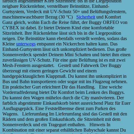
farblich abgestimmter Korb Sitzeinheit: bis in die Liegeposition
neigbare Rückenlehne, verstellbare Beinstütze, Einhand-
Gurtsystem, Verdeck mit UV-Schutz 50+ und Belüftungsfenstern,
maschinenwaschbarer Bezug (30 °C)
Sicherheit
und Komfort
Ganz gleich, wohin Euch die Reise führt, der Buggy ORFEO von
CYBEX ist dabei. Er bietet Deinem Kind eine komfortable
Sitzeinheit. Ihre Rückenlehne lässt sich bis in die Liegeposition
neigen. Die Beinstütze kann ebenfalls verstellt werden, sodass das
Kleine
unterwegs
entspannt ein Nickerchen halten kann. Das
Einhand-Gurtsystem lässt sich unkompliziert bedienen. Das große
Sonnenverdeck spendet Deinem Mini Schatten und bietet ihm einen
zuverlässigen UV-Schutz. Für eine gute Belüftung ist es mit zwei
Mesh-Fenstern ausgestattet. Gestell und Fahrwerk Der Buggy
überzeugt mit einem geringen Gewicht und einem
handgepäcktauglichen Klappmaß. Du kannst ihn unkompliziert in
Bus und Bahn transportieren oder sogar mit ins Flugzeug nehmen.
Ein praktischer Gurt erleichtert Dir das Handling. Eine weiche
Vorderradfederung bietet Dir Komfort beim Lenken des Buggys.
Du kannst den Wagen mühelos durch die City manövrieren. Der
farblich abgestimmte Einkaufskorb bietet ausreichend Platz für Euer
Ausflugsgepäck. Eine Feststellbremse dient zum Parken des
Wagens. Lieferumfang Im Lieferumfang sind das Gestell mit den
Rädern und dem großen Einkaufskorb, die Sitzeinheit mit dem
Sonnenverdeck und ein Tragegurt enthalten. Hinweis In
Kombination mit einer separat erhältlichen Babyschale kannst Du