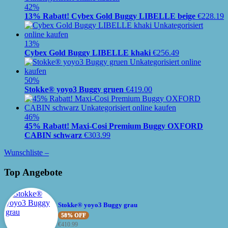
42%
13% Rabatt! Cybex Gold Buggy LIBELLE beige
€
228.19
13%
Cybex Gold Buggy LIBELLE khaki
€
256.49
50%
Stokke® yoyo3 Buggy gruen
€
419.00
46%
45% Rabatt! Maxi-Cosi Premium Buggy OXFORD
CABIN schwarz
€
303.99
Wunschliste –
Top Angebote
Stokke® yoyo3 Buggy grau
58% OFF
€
410.99