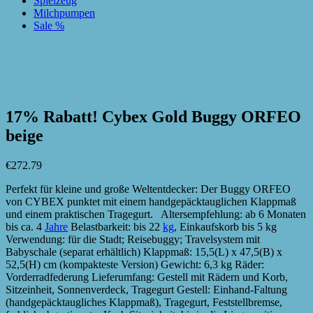
Spielzeug
Milchpumpen
Sale %
zur Wunschliste hinzufügen
zur Wunschliste hinzufügen
17% Rabatt! Cybex Gold Buggy ORFEO
beige
€
272.79
Perfekt für kleine und große Weltentdecker: Der Buggy ORFEO
von CYBEX punktet mit einem handgepäcktauglichen Klappmaß
und einem praktischen Tragegurt. Altersempfehlung: ab 6 Monaten
bis ca. 4
Jahre
Belastbarkeit: bis 22
kg
, Einkaufskorb bis 5 kg
Verwendung: für die Stadt; Reisebuggy; Travelsystem mit
Babyschale (separat erhältlich) Klappmaß: 15,5(L) x 47,5(B) x
52,5(H) cm (kompakteste Version) Gewicht: 6,3 kg Räder:
Vorderradfederung Lieferumfang: Gestell mit Rädern und Korb,
Sitzeinheit, Sonnenverdeck, Tragegurt Gestell: Einhand-Faltung
(handgepäcktaugliches Klappmaß), Tragegurt, Feststellbremse,