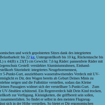
mischen und weich gepolsterten Sitzes dank des integrierten
Belastbarkeit: bis 22
kg
, Untergestellkorb bis 10 kg, Rückentasche bis
(L) x 44(B) x 23(T) cm Gewicht: 7,6 kg Räder: pannenfreie Räder mit
Regenschutz Gestell: verstärkter Aluminiumrahmen, Einhand-
ellkorb Sitzeinheit: integriertes Neugeborenennest,
lbarer 5-Punkt-Gurt, ausziehbares wasserabweisendes Verdeck mit UV-
möglicht es Dir, den Wagen bereits ab Geburt Deines Minis zu
nlehne neigen und die Fußstütze verstellen, sodass das Kleine
leinen Passagiers widmet sich der verstellbare 5-Punkt-Gurt. Zum
or UV-Strahlen schützend. Ein Regenverdeck hält Dein Kind trocken,
lkorb zur Verfügung. Kleinigkeiten, die griffbereit sein sollen,
usammenfalten. So findet er selbst in den meisten Flugzeug-
sst sich in der Höhe verstellen. So bietet er Dir ergonomischen