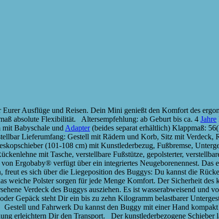
Eurer Ausflüge und Reisen. Dein Mini genießt den Komfort des ergono
aß absolute Flexibilität. Altersempfehlung: ab Geburt bis ca. 4
Jahre
em mit Babyschale und
Adapter
(beides separat erhältlich) Klappmaß: 56
ellbar Lieferumfang: Gestell mit Rädern und Korb, Sitz mit Verdeck, 
eleskopschieber (101-108 cm) mit Kunstlederbezug, Fußbremse, Untergest
 Rückenlehne mit Tasche, verstellbare Fußstütze, gepolsterter, verstel
n Ergobaby® verfügt über ein integriertes Neugeborenennest. Das er
 freut es sich über die Liegeposition des Buggys: Du kannst die Rücke
s weiche Polster sorgen für jede Menge Komfort. Der Sicherheit des k
ersehene Verdeck des Buggys ausziehen. Es ist wasserabweisend und v
 oder Gepäck steht Dir ein bis zu zehn Kilogramm belastbarer Untergestel
. Gestell und Fahrwerk Du kannst den Buggy mit einer Hand kompakt z
elung erleichtern Dir den Transport. Der kunstlederbezogene Schieber lä