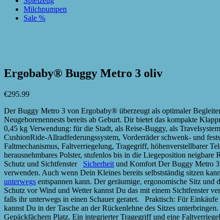
Spielzeug
Milchpumpen
Sale %
zur Wunschliste hinzufügen
zur Wunschliste hinzufügen
Ergobaby® Buggy Metro 3 oliv
€
295.99
Der Buggy Metro 3 von Ergobaby® überzeugt als optimaler Begleiter 
Neugeborenennests bereits ab Geburt. Dir bietet das kompakte Klappm
0,45 kg Verwendung: für die Stadt, als Reise-Buggy, als Travelsyst
CushionRide-Allradfederungssystem, Vorderräder schwenk- und festst
Faltmechanismus, Faltverriegelung, Tragegriff, höhenverstellbarer T
herausnehmbares Polster, stufenlos bis in die Liegeposition neigbare
Schutz und Sichtfenster
Sicherheit
und Komfort Der Buggy Metro 3 vo
verwenden. Auch wenn Dein Kleines bereits selbstständig sitzen kann,
unterwegs
entspannen kann. Der geräumige, ergonomische Sitz und da
Schutz vor Wind und Wetter kannst Du das mit einem Sichtfenster v
falls ihr unterwegs in einen Schauer geratet. Praktisch: Für Einkäufe
kannst Du in der Tasche an der Rückenlehne des Sitzes unterbringen
Gepäckfächern Platz. Ein integrierter Tragegriff und eine Faltverrieg