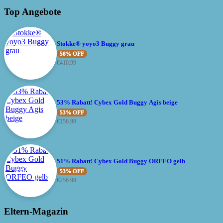
Top Angebote
Stokke® yoyo3 Buggy grau
58% OFF
€
410.99
53% Rabatt! Cybex Gold Buggy Agis beige
53% OFF
€
156.99
51% Rabatt! Cybex Gold Buggy ORFEO gelb
53% OFF
€
256.99
Eltern-Magazin