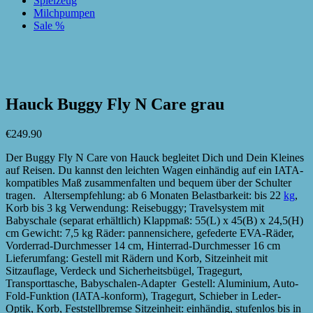
Spielzeug
Milchpumpen
Sale %
zur Wunschliste hinzufügen
zur Wunschliste hinzufügen
Hauck Buggy Fly N Care grau
€
249.90
Der Buggy Fly N Care von Hauck begleitet Dich und Dein Kleines
auf Reisen. Du kannst den leichten Wagen einhändig auf ein IATA-
kompatibles Maß zusammenfalten und bequem über der Schulter
tragen. Altersempfehlung: ab 6 Monaten Belastbarkeit: bis 22
kg
,
Korb bis 3 kg Verwendung: Reisebuggy; Travelsystem mit
Babyschale (separat erhältlich) Klappmaß: 55(L) x 45(B) x 24,5(H)
cm Gewicht: 7,5 kg Räder: pannensichere, gefederte EVA-Räder,
Vorderrad-Durchmesser 14 cm, Hinterrad-Durchmesser 16 cm
Lieferumfang: Gestell mit Rädern und Korb, Sitzeinheit mit
Sitzauflage, Verdeck und Sicherheitsbügel, Tragegurt,
Transporttasche, Babyschalen-Adapter Gestell: Aluminium, Auto-
Fold-Funktion (IATA-konform), Tragegurt, Schieber in Leder-
Optik, Korb, Feststellbremse Sitzeinheit: einhändig, stufenlos bis in