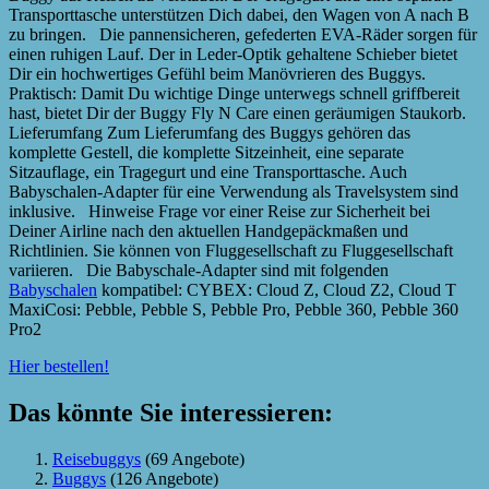
Transporttasche unterstützen Dich dabei, den Wagen von A nach B
zu bringen. Die pannensicheren, gefederten EVA-Räder sorgen für
einen ruhigen Lauf. Der in Leder-Optik gehaltene Schieber bietet
Dir ein hochwertiges Gefühl beim Manövrieren des Buggys.
Praktisch: Damit Du wichtige Dinge unterwegs schnell griffbereit
hast, bietet Dir der Buggy Fly N Care einen geräumigen Staukorb.
Lieferumfang Zum Lieferumfang des Buggys gehören das
komplette Gestell, die komplette Sitzeinheit, eine separate
Sitzauflage, ein Tragegurt und eine Transporttasche. Auch
Babyschalen-Adapter für eine Verwendung als Travelsystem sind
inklusive. Hinweise Frage vor einer Reise zur Sicherheit bei
Deiner Airline nach den aktuellen Handgepäckmaßen und
Richtlinien. Sie können von Fluggesellschaft zu Fluggesellschaft
variieren. Die Babyschale-Adapter sind mit folgenden
Babyschalen
kompatibel: CYBEX: Cloud Z, Cloud Z2, Cloud T
MaxiCosi: Pebble, Pebble S, Pebble Pro, Pebble 360, Pebble 360
Pro2
Hier bestellen!
Das könnte Sie interessieren:
Reisebuggys
(69 Angebote)
Buggys
(126 Angebote)