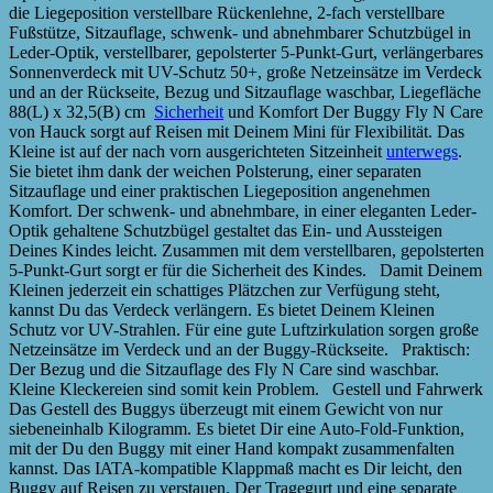
die Liegeposition verstellbare Rückenlehne, 2-fach verstellbare
Fußstütze, Sitzauflage, schwenk- und abnehmbarer Schutzbügel in
Leder-Optik, verstellbarer, gepolsterter 5-Punkt-Gurt, verlängerbares
Sonnenverdeck mit UV-Schutz 50+, große Netzeinsätze im Verdeck
und an der Rückseite, Bezug und Sitzauflage waschbar, Liegefläche
88(L) x 32,5(B) cm
Sicherheit
und Komfort Der Buggy Fly N Care
von Hauck sorgt auf Reisen mit Deinem Mini für Flexibilität. Das
Kleine ist auf der nach vorn ausgerichteten Sitzeinheit
unterwegs
.
Sie bietet ihm dank der weichen Polsterung, einer separaten
Sitzauflage und einer praktischen Liegeposition angenehmen
Komfort. Der schwenk- und abnehmbare, in einer eleganten Leder-
Optik gehaltene Schutzbügel gestaltet das Ein- und Aussteigen
Deines Kindes leicht. Zusammen mit dem verstellbaren, gepolsterten
5-Punkt-Gurt sorgt er für die Sicherheit des Kindes. Damit Deinem
Kleinen jederzeit ein schattiges Plätzchen zur Verfügung steht,
kannst Du das Verdeck verlängern. Es bietet Deinem Kleinen
Schutz vor UV-Strahlen. Für eine gute Luftzirkulation sorgen große
Netzeinsätze im Verdeck und an der Buggy-Rückseite. Praktisch:
Der Bezug und die Sitzauflage des Fly N Care sind waschbar.
Kleine Kleckereien sind somit kein Problem. Gestell und Fahrwerk
Das Gestell des Buggys überzeugt mit einem Gewicht von nur
siebeneinhalb Kilogramm. Es bietet Dir eine Auto-Fold-Funktion,
mit der Du den Buggy mit einer Hand kompakt zusammenfalten
kannst. Das IATA-kompatible Klappmaß macht es Dir leicht, den
Buggy auf Reisen zu verstauen. Der Tragegurt und eine separate