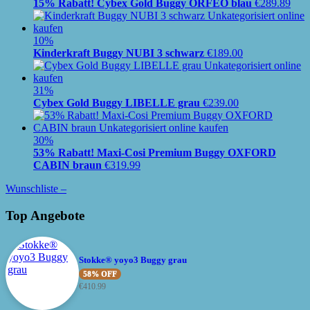
15% Rabatt! Cybex Gold Buggy ORFEO blau
€
289.89
10%
Kinderkraft Buggy NUBI 3 schwarz
€
189.00
31%
Cybex Gold Buggy LIBELLE grau
€
239.00
30%
53% Rabatt! Maxi-Cosi Premium Buggy OXFORD
CABIN braun
€
319.99
Wunschliste –
Top Angebote
Stokke® yoyo3 Buggy grau
58% OFF
€
410.99