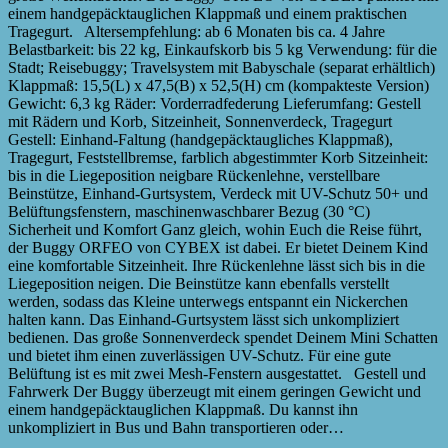
einem handgepäcktauglichen Klappmaß und einem praktischen
Tragegurt. Altersempfehlung: ab 6 Monaten bis ca. 4 Jahre
Belastbarkeit: bis 22 kg, Einkaufskorb bis 5 kg Verwendung: für die
Stadt; Reisebuggy; Travelsystem mit Babyschale (separat erhältlich)
Klappmaß: 15,5(L) x 47,5(B) x 52,5(H) cm (kompakteste Version)
Gewicht: 6,3 kg Räder: Vorderradfederung Lieferumfang: Gestell
mit Rädern und Korb, Sitzeinheit, Sonnenverdeck, Tragegurt
Gestell: Einhand-Faltung (handgepäcktaugliches Klappmaß),
Tragegurt, Feststellbremse, farblich abgestimmter Korb Sitzeinheit:
bis in die Liegeposition neigbare Rückenlehne, verstellbare
Beinstütze, Einhand-Gurtsystem, Verdeck mit UV-Schutz 50+ und
Belüftungsfenstern, maschinenwaschbarer Bezug (30 °C)
Sicherheit und Komfort Ganz gleich, wohin Euch die Reise führt,
der Buggy ORFEO von CYBEX ist dabei. Er bietet Deinem Kind
eine komfortable Sitzeinheit. Ihre Rückenlehne lässt sich bis in die
Liegeposition neigen. Die Beinstütze kann ebenfalls verstellt
werden, sodass das Kleine unterwegs entspannt ein Nickerchen
halten kann. Das Einhand-Gurtsystem lässt sich unkompliziert
bedienen. Das große Sonnenverdeck spendet Deinem Mini Schatten
und bietet ihm einen zuverlässigen UV-Schutz. Für eine gute
Belüftung ist es mit zwei Mesh-Fenstern ausgestattet. Gestell und
Fahrwerk Der Buggy überzeugt mit einem geringen Gewicht und
einem handgepäcktauglichen Klappmaß. Du kannst ihn
unkompliziert in Bus und Bahn transportieren oder…