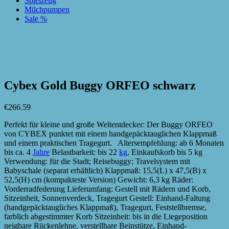
Spielzeug
Milchpumpen
Sale %
zur Wunschliste hinzufügen
zur Wunschliste hinzufügen
Cybex Gold Buggy ORFEO schwarz
€
266.59
Perfekt für kleine und große Weltentdecker: Der Buggy ORFEO
von CYBEX punktet mit einem handgepäcktauglichen Klappmaß
und einem praktischen Tragegurt. Altersempfehlung: ab 6 Monaten
bis ca. 4
Jahre
Belastbarkeit: bis 22
kg
, Einkaufskorb bis 5 kg
Verwendung: für die Stadt; Reisebuggy; Travelsystem mit
Babyschale (separat erhältlich) Klappmaß: 15,5(L) x 47,5(B) x
52,5(H) cm (kompakteste Version) Gewicht: 6,3 kg Räder:
Vorderradfederung Lieferumfang: Gestell mit Rädern und Korb,
Sitzeinheit, Sonnenverdeck, Tragegurt Gestell: Einhand-Faltung
(handgepäcktaugliches Klappmaß), Tragegurt, Feststellbremse,
farblich abgestimmter Korb Sitzeinheit: bis in die Liegeposition
neigbare Rückenlehne, verstellbare Beinstütze, Einhand-