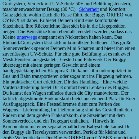
Gurtsystem, Verdeck mit UV-Schutz 50+ und Belüftungsfenstern,
maschinenwaschbarer Bezug (30 °C)
Sicherheit
und Komfort
Ganz gleich, wohin Euch die Reise führt, der Buggy ORFEO von
CYBEX ist dabei. Er bietet Deinem Kind eine komfortable
Sitzeinheit. Ihre Rückenlehne lässt sich bis in die Liegeposition
neigen. Die Beinstütze kann ebenfalls verstellt werden, sodass das
Kleine
unterwegs
entspannt ein Nickerchen halten kann. Das
Einhand-Gurtsystem lässt sich unkompliziert bedienen. Das große
Sonnenverdeck spendet Deinem Mini Schatten und bietet ihm einen
zuverlässigen UV-Schutz. Für eine gute Belüftung ist es mit zwei
Mesh-Fenstern ausgestattet. Gestell und Fahrwerk Der Buggy
überzeugt mit einem geringen Gewicht und einem
handgepäcktauglichen Klappmaß. Du kannst ihn unkompliziert in
Bus und Bahn transportieren oder sogar mit ins Flugzeug nehmen.
Ein praktischer Gurt erleichtert Dir das Handling. Eine weiche
Vorderradfederung bietet Dir Komfort beim Lenken des Buggys.
Du kannst den Wagen mühelos durch die City manövrieren. Der
farblich abgestimmte Einkaufskorb bietet ausreichend Platz für Euer
Ausflugsgepäck. Eine Feststellbremse dient zum Parken des
Wagens. Lieferumfang Im Lieferumfang sind das Gestell mit den
Rädern und dem großen Einkaufskorb, die Sitzeinheit mit dem
Sonnenverdeck und ein Tragegurt enthalten. Hinweis In
Kombination mit einer separat erhältlichen Babyschale kannst Du
den Buggy als Travelsystem verwenden. Perfekt für kleine und
große Weltentdecker: Der Buggy ORFEO von CYBEX punktet mit