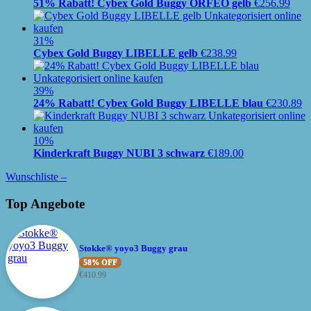
51% Rabatt! Cybex Gold Buggy ORFEO gelb
€
256.99
31%
Cybex Gold Buggy LIBELLE gelb
€
238.99
39%
24% Rabatt! Cybex Gold Buggy LIBELLE blau
€
230.89
10%
Kinderkraft Buggy NUBI 3 schwarz
€
189.00
Wunschliste –
Top Angebote
Stokke® yoyo3 Buggy grau
58% OFF
€
410.99