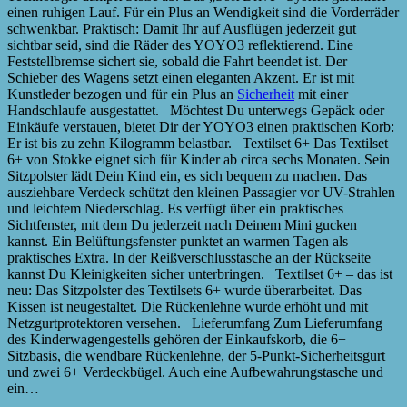
einen ruhigen Lauf. Für ein Plus an Wendigkeit sind die Vorderräder
schwenkbar. Praktisch: Damit Ihr auf Ausflügen jederzeit gut
sichtbar seid, sind die Räder des YOYO3 reflektierend. Eine
Feststellbremse sichert sie, sobald die Fahrt beendet ist. Der
Schieber des Wagens setzt einen eleganten Akzent. Er ist mit
Kunstleder bezogen und für ein Plus an
Sicherheit
mit einer
Handschlaufe ausgestattet. Möchtest Du unterwegs Gepäck oder
Einkäufe verstauen, bietet Dir der YOYO3 einen praktischen Korb:
Er ist bis zu zehn Kilogramm belastbar. Textilset 6+ Das Textilset
6+ von Stokke eignet sich für Kinder ab circa sechs Monaten. Sein
Sitzpolster lädt Dein Kind ein, es sich bequem zu machen. Das
ausziehbare Verdeck schützt den kleinen Passagier vor UV-Strahlen
und leichtem Niederschlag. Es verfügt über ein praktisches
Sichtfenster, mit dem Du jederzeit nach Deinem Mini gucken
kannst. Ein Belüftungsfenster punktet an warmen Tagen als
praktisches Extra. In der Reißverschlusstasche an der Rückseite
kannst Du Kleinigkeiten sicher unterbringen. Textilset 6+ – das ist
neu: Das Sitzpolster des Textilsets 6+ wurde überarbeitet. Das
Kissen ist neugestaltet. Die Rückenlehne wurde erhöht und mit
Netzgurtprotektoren versehen. Lieferumfang Zum Lieferumfang
des Kinderwagengestells gehören der Einkaufskorb, die 6+
Sitzbasis, die wendbare Rückenlehne, der 5-Punkt-Sicherheitsgurt
und zwei 6+ Verdeckbügel. Auch eine Aufbewahrungstasche und
ein…