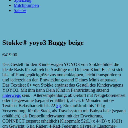
Spielzeug
Milchpumpen
Sale %
zur Wunschliste hinzufügen
zur Wunschliste hinzufügen
Stokke® yoyo3 Buggy beige
€
419.00
Das Gestell für den Kinderwagen YOYO3 von Stokke bildet die
ideale Basis für zahlreiche Ausflüge mit Deinem Kind. Es lässt sich
bis auf Handgepäckgröße zusammenklappen, leicht transportieren
und jederzeit an den Entwicklungsstand Deines Minis anpassen.
Das Textilset 6+ von Stokke ergänzt das Gestell des Kinderwagens
YOYO3. Mit ihm kann Dein Kind in Fahrtrichtung sitzend
unterwegs
sein. Altersempfehlung: ab Geburt mit Neugeborenenset
oder Liegewanne (separat erhältlich), ab ca. 6 Monaten mit 6+
Textilset Belastbarkeit: bis 22
kg
, Einkaufskorb bis 10 kg
Verwendung: für die Stadt, als Travelsystem mit Babyschale (separat
erhältlich), als Doppelkinderwagen mit der Erweiterung
CONNECT (separat erhältlich) Klappmaß: 52(L) x 44(B) x 18(H)
cm Gewicht: 6 kg Räder: 4-Rad-Federung (Hytrel® Elastomer-