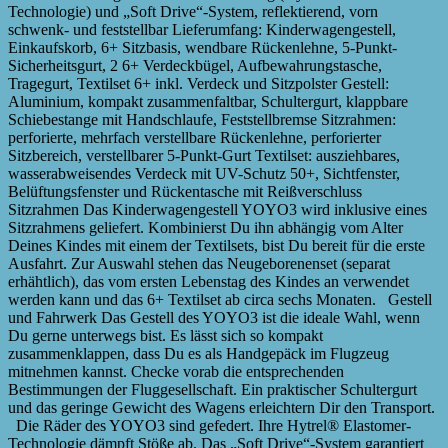
Technologie) und „Soft Drive“-System, reflektierend, vorn
schwenk- und feststellbar Lieferumfang: Kinderwagengestell,
Einkaufskorb, 6+ Sitzbasis, wendbare Rückenlehne, 5-Punkt-
Sicherheitsgurt, 2 6+ Verdeckbügel, Aufbewahrungstasche,
Tragegurt, Textilset 6+ inkl. Verdeck und Sitzpolster Gestell:
Aluminium, kompakt zusammenfaltbar, Schultergurt, klappbare
Schiebestange mit Handschlaufe, Feststellbremse Sitzrahmen:
perforierte, mehrfach verstellbare Rückenlehne, perforierter
Sitzbereich, verstellbarer 5-Punkt-Gurt Textilset: ausziehbares,
wasserabweisendes Verdeck mit UV-Schutz 50+, Sichtfenster,
Belüftungsfenster und Rückentasche mit Reißverschluss
Sitzrahmen Das Kinderwagengestell YOYO3 wird inklusive eines
Sitzrahmens geliefert. Kombinierst Du ihn abhängig vom Alter
Deines Kindes mit einem der Textilsets, bist Du bereit für die erste
Ausfahrt. Zur Auswahl stehen das Neugeborenenset (separat
erhähtlich), das vom ersten Lebenstag des Kindes an verwendet
werden kann und das 6+ Textilset ab circa sechs Monaten. Gestell
und Fahrwerk Das Gestell des YOYO3 ist die ideale Wahl, wenn
Du gerne unterwegs bist. Es lässt sich so kompakt
zusammenklappen, dass Du es als Handgepäck im Flugzeug
mitnehmen kannst. Checke vorab die entsprechenden
Bestimmungen der Fluggesellschaft. Ein praktischer Schultergurt
und das geringe Gewicht des Wagens erleichtern Dir den Transport.
Die Räder des YOYO3 sind gefedert. Ihre Hytrel® Elastomer-
Technologie dämpft Stöße ab. Das „Soft Drive“-System garantiert