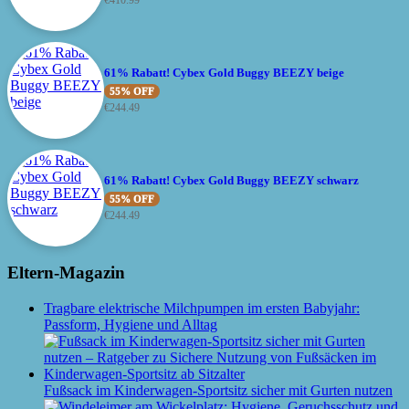
€
410.99
61% Rabatt! Cybex Gold Buggy BEEZY beige
55% OFF
€
244.49
61% Rabatt! Cybex Gold Buggy BEEZY schwarz
55% OFF
€
244.49
Eltern-Magazin
Tragbare elektrische Milchpumpen im ersten Babyjahr:
Passform, Hygiene und Alltag
Fußsack im Kinderwagen-Sportsitz sicher mit Gurten nutzen