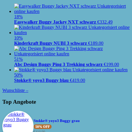
18%
Easywalker Buggy Jackey NXT schwarz
€
332.49
10%
Kinderkraft Buggy NUBI 3 schwarz
€
189.00
51%
Abc Design Buggy Ping 3 Trekking schwarz
€
199.00
50%
Stokke® yoyo3 Buggy blau
€
419.00
Wunschliste –
Top Angebote
Stokke® yoyo3 Buggy grau
58% OFF