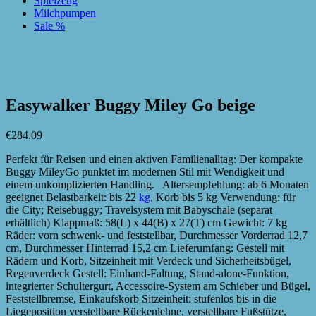
Spielzeug
Milchpumpen
Sale %
zur Wunschliste hinzufügen
zur Wunschliste hinzufügen
Easywalker Buggy Miley Go beige
€
284.09
Perfekt für Reisen und einen aktiven Familienalltag: Der kompakte
Buggy MileyGo punktet im modernen Stil mit Wendigkeit und
einem unkomplizierten Handling. Altersempfehlung: ab 6 Monaten
geeignet Belastbarkeit: bis 22
kg
, Korb bis 5 kg Verwendung: für
die City; Reisebuggy; Travelsystem mit Babyschale (separat
erhältlich) Klappmaß: 58(L) x 44(B) x 27(T) cm Gewicht: 7 kg
Räder: vorn schwenk- und feststellbar, Durchmesser Vorderrad 12,7
cm, Durchmesser Hinterrad 15,2 cm Lieferumfang: Gestell mit
Rädern und Korb, Sitzeinheit mit Verdeck und Sicherheitsbügel,
Regenverdeck Gestell: Einhand-Faltung, Stand-alone-Funktion,
integrierter Schultergurt, Accessoire-System am Schieber und Bügel,
Feststellbremse, Einkaufskorb Sitzeinheit: stufenlos bis in die
Liegeposition verstellbare Rückenlehne, verstellbare Fußstütze,