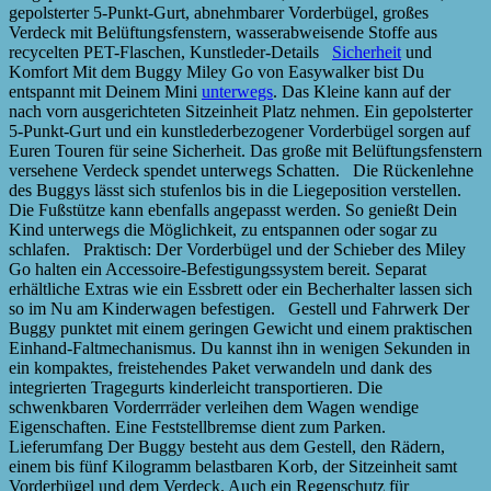
gepolsterter 5-Punkt-Gurt, abnehmbarer Vorderbügel, großes
Verdeck mit Belüftungsfenstern, wasserabweisende Stoffe aus
recycelten PET-Flaschen, Kunstleder-Details
Sicherheit
und
Komfort Mit dem Buggy Miley Go von Easywalker bist Du
entspannt mit Deinem Mini
unterwegs
. Das Kleine kann auf der
nach vorn ausgerichteten Sitzeinheit Platz nehmen. Ein gepolsterter
5-Punkt-Gurt und ein kunstlederbezogener Vorderbügel sorgen auf
Euren Touren für seine Sicherheit. Das große mit Belüftungsfenstern
versehene Verdeck spendet unterwegs Schatten. Die Rückenlehne
des Buggys lässt sich stufenlos bis in die Liegeposition verstellen.
Die Fußstütze kann ebenfalls angepasst werden. So genießt Dein
Kind unterwegs die Möglichkeit, zu entspannen oder sogar zu
schlafen. Praktisch: Der Vorderbügel und der Schieber des Miley
Go halten ein Accessoire-Befestigungssystem bereit. Separat
erhältliche Extras wie ein Essbrett oder ein Becherhalter lassen sich
so im Nu am Kinderwagen befestigen. Gestell und Fahrwerk Der
Buggy punktet mit einem geringen Gewicht und einem praktischen
Einhand-Faltmechanismus. Du kannst ihn in wenigen Sekunden in
ein kompaktes, freistehendes Paket verwandeln und dank des
integrierten Tragegurts kinderleicht transportieren. Die
schwenkbaren Vorderrräder verleihen dem Wagen wendige
Eigenschaften. Eine Feststellbremse dient zum Parken.
Lieferumfang Der Buggy besteht aus dem Gestell, den Rädern,
einem bis fünf Kilogramm belastbaren Korb, der Sitzeinheit samt
Vorderbügel und dem Verdeck. Auch ein Regenschutz für