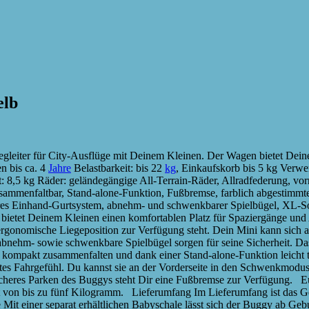
elb
er für City-Ausflüge mit Deinem Kleinen. Der Wagen bietet Deinem Ki
n bis ca. 4
Jahre
Belastbarkeit: bis 22
kg
, Einkaufskorb bis 5 kg Verwe
: 8,5 kg Räder: geländegängige All-Terrain-Räder, Allradfederung, vor
sammenfaltbar, Stand-alone-Funktion, Fußbremse, farblich abgestimmter
llbares Einhand-Gurtsystem, abnehm- und schwenkbarer Spielbügel, X
 Deinem Kleinen einen komfortablen Platz für Spaziergänge und Au
e ergonomische Liegeposition zur Verfügung steht. Dein Mini kann sich 
 abnehm- sowie schwenkbare Spielbügel sorgen für seine Sicherheit. D
kompakt zusammenfalten und dank einer Stand-alone-Funktion leicht tr
tes Fahrgefühl. Du kannst sie an der Vorderseite in den Schwenkmodus
 sicheres Parken des Buggys steht Dir eine Fußbremse zur Verfügung. 
eit von bis zu fünf Kilogramm. Lieferumfang Im Lieferumfang ist das 
 Mit einer separat erhältlichen Babyschale lässt sich der Buggy ab Geb