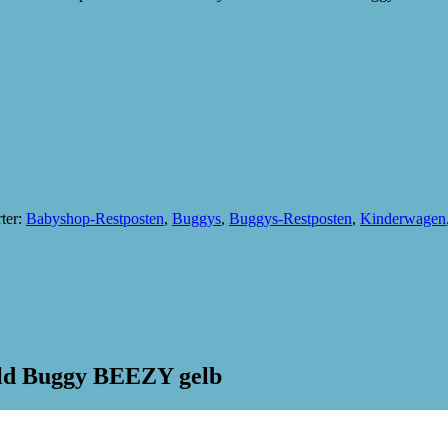
ter:
Babyshop-Restposten
,
Buggys
,
Buggys-Restposten
,
Kinderwagen
old Buggy BEEZY gelb