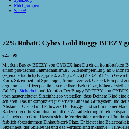
Spielzeug
Milchpumpen
Sale %
zur Wunschliste hinzufügen
zur Wunschliste hinzufügen
72% Rabatt! Cybex Gold Buggy BEEZY g
€
254.99
Mit dem Buggy BEEZY von CYBEX hast Du einen komfortablen Begleit
einem praktischen Faltmechanismus. Altersempfehlung: ab 6 Monate
(separat erhältlich) Klappmaß: 27(L) x 48,5(B) x 64,5(H) cm Gewicht
Korb, Sitzeinheit mit Spielbügel, Sonnenverdeck Gestell: kompakt zu
ergonomische Liegeposition, verstellbare Beinstütze, höhenverste
(30 °C)
Sicherheit
und Komfort Der Buggy BREEZY von CYBEX bietet
vorn ausgerichteten Sitzeinheit so verstellen, dass Deinem Kind ein
schlafen. Das unkompliziert justierbare Einhand-Gurtsystem und der
Abstand. Gestell und Fahrwerk Der Buggy lässt sich mit einer Hand 
Räder sorgen in Kombination mit der Allradfederung für ein entspann
auf unebenem Grund lassen sich die Vorderräder arretieren. Für ein
farblich abgestimmten Einkaufskorb Platz. Er bietet eine Belastbark
Sitzeinheit, der Spielbügel und das Verdeck sind inklusive. Hinweise