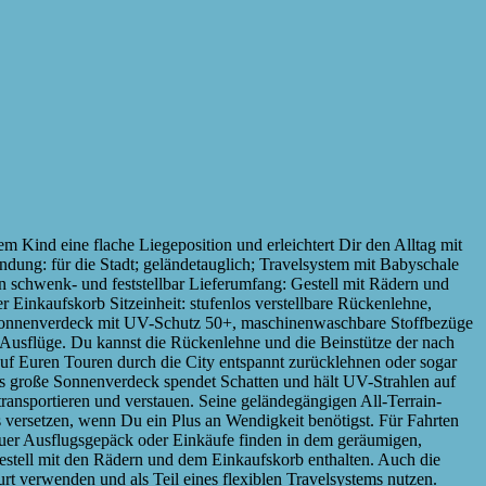
nd eine flache Liegeposition und erleichtert Dir den Alltag mit
ndung: für die Stadt; geländetauglich; Travelsystem mit Babyschale
n schwenk- und feststellbar Lieferumfang: Gestell mit Rädern und
 Einkaufskorb Sitzeinheit: stufenlos verstellbare Rückenlehne,
L-Sonnenverdeck mit UV-Schutz 50+, maschinenwaschbare Stoffbezüge
sflüge. Du kannst die Rückenlehne und die Beinstütze der nach
auf Euren Touren durch die City entspannt zurücklehnen oder sogar
as große Sonnenverdeck spendet Schatten und hält UV-Strahlen auf
ansportieren und verstauen. Seine geländegängigen All-Terrain-
 versetzen, wenn Du ein Plus an Wendigkeit benötigst. Für Fahrten
Euer Ausflugsgepäck oder Einkäufe finden in dem geräumigen,
Gestell mit den Rädern und dem Einkaufskorb enthalten. Auch die
urt verwenden und als Teil eines flexiblen Travelsystems nutzen.