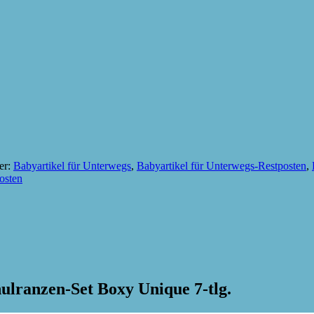
er:
Babyartikel für Unterwegs
,
Babyartikel für Unterwegs-Restposten
,
osten
ulranzen-Set Boxy Unique 7-tlg.