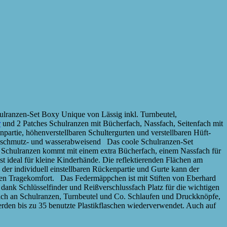
chulranzen-Set Boxy Unique von Lässig inkl. Turnbeutel,
r
und 2 Patches Schulranzen mit Bücherfach, Nassfach, Seitenfach mit
npartie, höhenverstellbaren Schultergurten und verstellbaren Hüft-
, schmutz- und wasserabweisend Das coole Schulranzen-Set
 Schulranzen kommt mit einem extra Bücherfach, einem Nassfach für
ist ideal für kleine Kinderhände. Die reflektierenden Flächen am
er individuell einstellbaren Rückenpartie und Gurte kann der
en Tragekomfort. Das Federmäppchen ist mit Stiften von Eberhard
 dank Schlüsselfinder und Reißverschlussfach Platz für die wichtigen
sich an Schulranzen, Turnbeutel und Co. Schlaufen und Druckknöpfe,
den bis zu 35 benutzte Plastikflaschen wiederverwendet. Auch auf