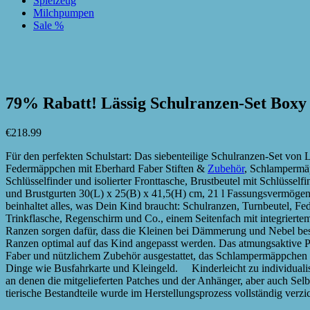
Spielzeug
Milchpumpen
Sale %
zur Wunschliste hinzufügen
zur Wunschliste hinzufügen
79% Rabatt! Lässig Schulranzen-Set Boxy 
€
218.99
Für den perfekten Schulstart: Das siebenteilige Schulranzen-Set von 
Federmäppchen mit Eberhard Faber Stiften &
Zubehör
, Schlampermäp
Schlüsselfinder und isolierter Fronttasche, Brustbeutel mit Schlüssel
und Brustgurten 30(L) x 25(B) x 41,5(H) cm, 21 l Fassungsvermöge
beinhaltet alles, was Dein Kind braucht: Schulranzen, Turnbeutel,
Trinkflasche, Regenschirm und Co., einem Seitenfach mit integriertem 
Ranzen sorgen dafür, dass die Kleinen bei Dämmerung und Nebel bess
Ranzen optimal auf das Kind angepasst werden. Das atmungsaktive 
Faber und nützlichem Zubehör ausgestattet, das Schlampermäppchen ver
Dinge wie Busfahrkarte und Kleingeld. Kinderleicht zu individualis
an denen die mitgelieferten Patches und der Anhänger, aber auch Selb
tierische Bestandteile wurde im Herstellungsprozess vollständig verzic