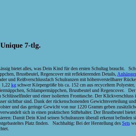
Unique 7-tlg.
Lässig bietet alles, was Dein Kind für den ersten Schultag braucht. S
pchen, Brustbeutel, Regencover mit reflektierenden Details,
Anhänge
finder und Reißverschlussfach Schulranzen mit höhenverstellbarer Rücke
n 1,22
kg
schwer Körpergröße bis ca. 152 cm aus recyceltem Polyester
 Federmäppchen, Schlampermäppchen, Brustbeutel und Regencover. Der
Schlüsselfinder und einer isolierten Fronttasche. Der Klickverschluss 
er sichtbar sind. Dank der rückenschonenden Gewichtsverteilung und d
Polster und das geringe Gewicht von nur 1220 Gramm geben zusätzlich
wandelt sich in einen praktischen Stiftehalter. Der Brustbeutel bietet
ieren: Damit Dein Kind seinen Schulranzen überall erkennt befinden 
stgebasteltes Platz finden. Nachhaltig: Bei der Herstellung des
Sets
wer
htet.