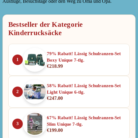
Ausflüge, Besuchstage oder den Weg zu Oma und Opa.
Bestseller der Kategorie
Kinderrucksäcke
79% Rabatt! Lässig Schulranzen-Set
1
Boxy Unique 7-tlg.
€
218.99
58% Rabatt! Lässig Schulranzen-Set
2
Light Unique 6-tlg.
€
247.00
67% Rabatt! Lässig Schulranzen-Set
3
Slim Unique 7-tlg.
€
199.00