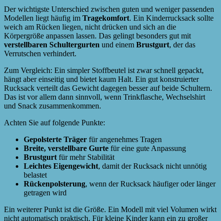
Der wichtigste Unterschied zwischen guten und weniger passenden
Modellen liegt häufig im
Tragekomfort
. Ein Kinderrucksack sollte
weich am Rücken liegen, nicht drücken und sich an die
Körpergröße anpassen lassen. Das gelingt besonders gut mit
verstellbaren Schultergurten
und einem
Brustgurt
, der das
Verrutschen verhindert.
Zum Vergleich: Ein simpler Stoffbeutel ist zwar schnell gepackt,
hängt aber einseitig und bietet kaum Halt. Ein gut konstruierter
Rucksack verteilt das Gewicht dagegen besser auf beide Schultern.
Das ist vor allem dann sinnvoll, wenn Trinkflasche, Wechselshirt
und Snack zusammenkommen.
Achten Sie auf folgende Punkte:
Gepolsterte Träger
für angenehmes Tragen
Breite, verstellbare Gurte
für eine gute Anpassung
Brustgurt
für mehr Stabilität
Leichtes Eigengewicht
, damit der Rucksack nicht unnötig
belastet
Rückenpolsterung
, wenn der Rucksack häufiger oder länger
getragen wird
Ein weiterer Punkt ist die Größe. Ein Modell mit viel Volumen wirkt
nicht automatisch praktisch. Für kleine Kinder kann ein zu großer