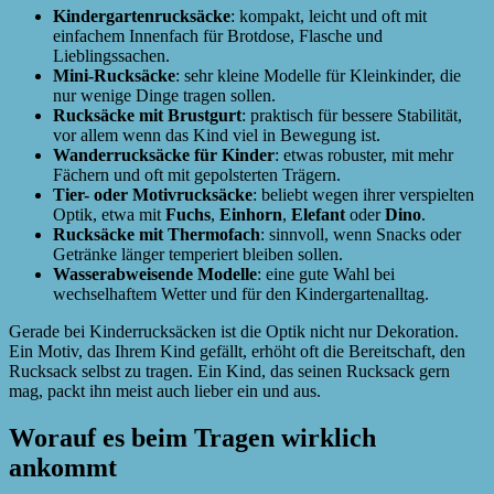
Kindergartenrucksäcke
: kompakt, leicht und oft mit
einfachem Innenfach für Brotdose, Flasche und
Lieblingssachen.
Mini-Rucksäcke
: sehr kleine Modelle für Kleinkinder, die
nur wenige Dinge tragen sollen.
Rucksäcke mit Brustgurt
: praktisch für bessere Stabilität,
vor allem wenn das Kind viel in Bewegung ist.
Wanderrucksäcke für Kinder
: etwas robuster, mit mehr
Fächern und oft mit gepolsterten Trägern.
Tier- oder Motivrucksäcke
: beliebt wegen ihrer verspielten
Optik, etwa mit
Fuchs
,
Einhorn
,
Elefant
oder
Dino
.
Rucksäcke mit Thermofach
: sinnvoll, wenn Snacks oder
Getränke länger temperiert bleiben sollen.
Wasserabweisende Modelle
: eine gute Wahl bei
wechselhaftem Wetter und für den Kindergartenalltag.
Gerade bei Kinderrucksäcken ist die Optik nicht nur Dekoration.
Ein Motiv, das Ihrem Kind gefällt, erhöht oft die Bereitschaft, den
Rucksack selbst zu tragen. Ein Kind, das seinen Rucksack gern
mag, packt ihn meist auch lieber ein und aus.
Worauf es beim Tragen wirklich
ankommt