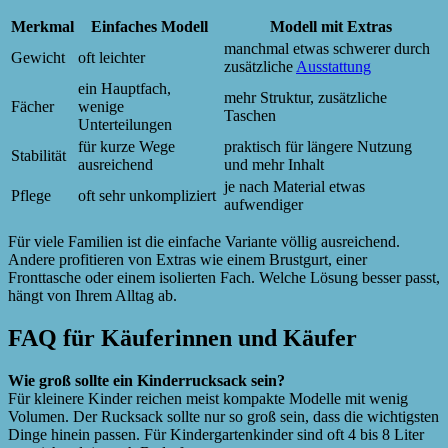
Merkmal
Einfaches Modell
Modell mit Extras
manchmal etwas schwerer durch
Gewicht
oft leichter
zusätzliche
Ausstattung
ein Hauptfach,
mehr Struktur, zusätzliche
Fächer
wenige
Taschen
Unterteilungen
für kurze Wege
praktisch für längere Nutzung
Stabilität
ausreichend
und mehr Inhalt
je nach Material etwas
Pflege
oft sehr unkompliziert
aufwendiger
Für viele Familien ist die einfache Variante völlig ausreichend.
Andere profitieren von Extras wie einem Brustgurt, einer
Fronttasche oder einem isolierten Fach. Welche Lösung besser passt,
hängt von Ihrem Alltag ab.
FAQ für Käuferinnen und Käufer
Wie groß sollte ein Kinderrucksack sein?
Für kleinere Kinder reichen meist kompakte Modelle mit wenig
Volumen. Der Rucksack sollte nur so groß sein, dass die wichtigsten
Dinge hinein passen. Für Kindergartenkinder sind oft 4 bis 8 Liter