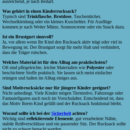
ausreichend, je nach Bedarf.
Was gehört in einen Kinderrucksack?
Typisch sind
Trinkflasche
,
Brotdose
, Taschentücher,
Wechselkleidung oder ein kleines Kuscheltier. Für Ausflüge
kommen je nach Wetter Mütze, Sonnencreme oder ein Snack dazu.
Ist ein Brustgurt sinnvoll?
Ja, vor allem wenn Ihr Kind den Rucksack aktiv trägt oder viel in
Bewegung ist. Der Brustgurt sorgt für mehr Halt und verhindert,
dass die Träger rutschen.
Welches Material ist für den Alltag am praktischsten?
Oft sind pflegeleichte, leichte Materialien wie
Polyester
oder
beschichtete Stoffe praktisch. Sie lassen sich meist einfacher
reinigen und halten im Alltag einiges aus.
Sind Motivrucksäcke nur für jüngere Kinder geeignet?
Nicht unbedingt. Viele Kinder mögen Tiermotive, Fahrzeuge oder
Fantasiefiguren auch noch im Vorschulalter. Entscheidend ist, dass
das Motiv Ihrem Kind gefällt und der Rucksack funktional bleibt.
Worauf sollte ich bei der
Sicherheit
achten?
Wichtig sind
reflektierende Elemente
, gut verarbeitete Nähte,
stabile Reißverschlüsse und ein passender Sitz. Der Rucksack sollte
nicht zu schwer bepackt werden.