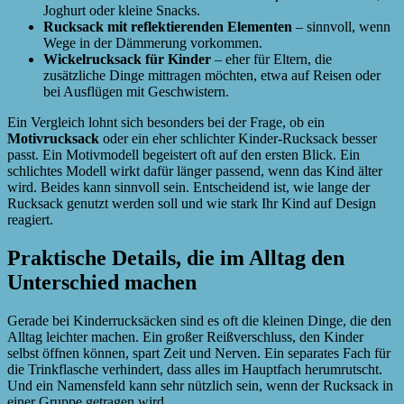
Joghurt oder kleine Snacks.
Rucksack mit reflektierenden Elementen
– sinnvoll, wenn
Wege in der Dämmerung vorkommen.
Wickelrucksack für Kinder
– eher für Eltern, die
zusätzliche Dinge mittragen möchten, etwa auf Reisen oder
bei Ausflügen mit Geschwistern.
Ein Vergleich lohnt sich besonders bei der Frage, ob ein
Motivrucksack
oder ein eher schlichter Kinder-Rucksack besser
passt. Ein Motivmodell begeistert oft auf den ersten Blick. Ein
schlichtes Modell wirkt dafür länger passend, wenn das Kind älter
wird. Beides kann sinnvoll sein. Entscheidend ist, wie lange der
Rucksack genutzt werden soll und wie stark Ihr Kind auf Design
reagiert.
Praktische Details, die im Alltag den
Unterschied machen
Gerade bei Kinderrucksäcken sind es oft die kleinen Dinge, die den
Alltag leichter machen. Ein großer Reißverschluss, den Kinder
selbst öffnen können, spart Zeit und Nerven. Ein separates Fach für
die Trinkflasche verhindert, dass alles im Hauptfach herumrutscht.
Und ein Namensfeld kann sehr nützlich sein, wenn der Rucksack in
einer Gruppe getragen wird.