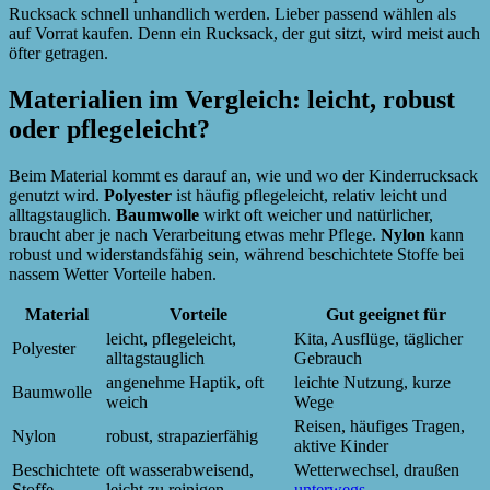
Rucksack schnell unhandlich werden. Lieber passend wählen als
auf Vorrat kaufen. Denn ein Rucksack, der gut sitzt, wird meist auch
öfter getragen.
Materialien im Vergleich: leicht, robust
oder pflegeleicht?
Beim Material kommt es darauf an, wie und wo der Kinderrucksack
genutzt wird.
Polyester
ist häufig pflegeleicht, relativ leicht und
alltagstauglich.
Baumwolle
wirkt oft weicher und natürlicher,
braucht aber je nach Verarbeitung etwas mehr Pflege.
Nylon
kann
robust und widerstandsfähig sein, während beschichtete Stoffe bei
nassem Wetter Vorteile haben.
Material
Vorteile
Gut geeignet für
leicht, pflegeleicht,
Kita, Ausflüge, täglicher
Polyester
alltagstauglich
Gebrauch
angenehme Haptik, oft
leichte Nutzung, kurze
Baumwolle
weich
Wege
Reisen, häufiges Tragen,
Nylon
robust, strapazierfähig
aktive Kinder
Beschichtete
oft wasserabweisend,
Wetterwechsel, draußen
Stoffe
leicht zu reinigen
unterwegs