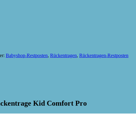
er:
Babyshop-Restposten
,
Rückentragen
,
Rückentragen-Restposten
ückentrage Kid Comfort Pro