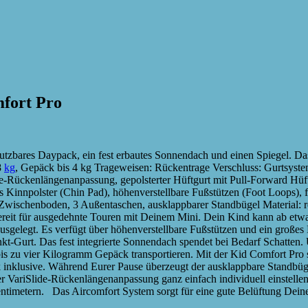
fort Pro
nutzbares Daypack, ein fest erbautes Sonnendach und einen Spiegel. 
8
kg
, Gepäck bis 4 kg Trageweisen: Rückentrage Verschluss: Gurtsystem, 
de-Rückenlängenanpassung, gepolsterter Hüftgurt mit Pull-Forward Hüft
 Kinnpolster (Chin Pad), höhenverstellbare Fußstützen (Foot Loops), f
er Zwischenboden, 3 Außentaschen, ausklappbarer Standbügel Material:
reit für ausgedehnte Touren mit Deinem Mini. Dein Kind kann ab etwa
gelegt. Es verfügt über höhenverstellbare Fußstützen und ein großes K
nkt-Gurt. Das fest integrierte Sonnendach spendet bei Bedarf Schatten
 bis zu vier Kilogramm Gepäck transportieren. Mit der Kid Comfort Pro
 inklusive. Während Eurer Pause überzeugt der ausklappbare Standbüg
der VariSlide-Rückenlängenanpassung ganz einfach individuell einstell
timetern. Das Aircomfort System sorgt für eine gute Belüftung Deines