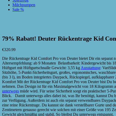
Spielzeug
Milchpumpen
Sale %
zur Wunschliste hinzufügen
zur Wunschliste hinzufügen
79% Rabatt! Deuter Rückentrage Kid Com
€
320.99
Die Rückentrage Kid Comfort Pro von Deuter bietet Dir ein separat 
Altersempfehlung: ab 9 Monaten Belastbarkeit: Kindergewicht bis 1
Hüftgurt mit Hüftgurtschnalle Gewicht: 3,55 kg
Ausstattung
: VariSli
Sitzhöhe, 5-Punkt-Sicherheitsgurt, großes, ergonomisches, waschbares
(bis 3 l), im Boden integriertes Daypack, Rückspiegel, aufklappbar
Komfort Mit der Rückentrage Kid Comfort Pro von Deuter bist Du be
nehmen. Das Design ist für ein Maximalgewicht von 18 Kilogramm aus
unterwegs
müde wird. Für seine Sicherheit sorgt ein praktischer 5-Pu
Blick. Damit unterwegs alles dabei ist, was Ihr benötigt, kannst Du
zur Verfügung. Außerdem ist auch ein separat verwendbares Daypack
eine reine Rückentrage. Du kannst sie dank verstellbarer Gurte und 
Zentimetern genauso gerecht wie solchen mit einer Größe von 195 Zen
Gewicht gleichmäßig und stabil. So bleibst Du unterwegs entspannt.