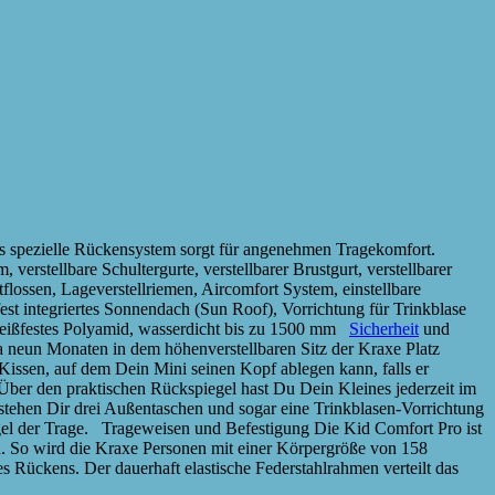
Das spezielle Rückensystem sorgt für angenehmen Tragekomfort.
verstellbare Schultergurte, verstellbarer Brustgurt, verstellbarer
flossen, Lageverstellriemen, Aircomfort System, einstellbare
est integriertes Sonnendach (Sun Roof), Vorrichtung für Trinkblase
 reißfestes Polyamid, wasserdicht bis zu 1500 mm
Sicherheit
und
 neun Monaten in dem höhenverstellbaren Sitz der Kraxe Platz
issen, auf dem Dein Mini seinen Kopf ablegen kann, falls er
. Über den praktischen Rückspiegel hast Du Dein Kleines jederzeit im
 stehen Dir drei Außentaschen und sogar eine Trinkblasen-Vorrichtung
el der Trage. Trageweisen und Befestigung Die Kid Comfort Pro ist
en. So wird die Kraxe Personen mit einer Körpergröße von 158
 Rückens. Der dauerhaft elastische Federstahlrahmen verteilt das