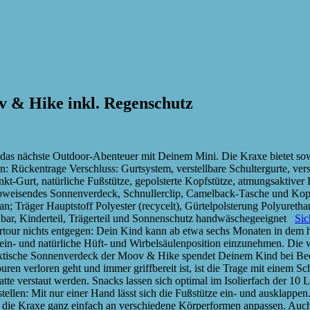
 & Hike inkl. Regenschutz
 das nächste Outdoor-Abenteuer mit Deinem Mini. Die Kraxe bietet 
 Rückentrage Verschluss: Gurtsystem, verstellbare Schultergurte, verste
Punkt-Gurt, natürliche Fußstütze, gepolsterte Kopfstütze, atmungsakti
weisendes Sonnenverdeck, Schnullerclip, Camelback-Tasche und Kopfst
than; Träger Hauptstoff Polyester (recycelt), Gürtelpolsterung Polyuret
bar, Kinderteil, Trägerteil und Sonnenschutz handwäschegeeignet
Sic
ur nichts entgegen: Dein Kind kann ab etwa sechs Monaten in dem h
Bein- und natürliche Hüft- und Wirbelsäulenposition einzunehmen. Die
ktische Sonnenverdeck der Moov & Hike spendet Deinem Kind bei Bedar
en verloren geht und immer griffbereit ist, ist die Trage mit einem Sch
atte verstaut werden. Snacks lassen sich optimal im Isolierfach der 10
ellen: Mit nur einer Hand lässt sich die Fußstütze ein- und auskla
ie Kraxe ganz einfach an verschiedene Körperformen anpassen. Auch di