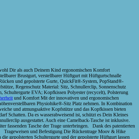
sowohl Dir als auch Deinem Kind ergonomischen Komfort
llbarer Brustgurt, verstellbarer Hüftgurt mit Hüftgurtschnalle
ver Rücken und gepolsterte Gurte, QuickFit®-System, PopStand®-
ütze, Regenschutz Material: Sitz, Schnullerclip, Sonnenschutz
han, Schultergurte EVA; Kopfkissen Polyester (recycelt), Polsterung
herheit
und Komfort Mit der innovativen und ergonomischen
öhenverstellbaren Physiohike®-Sitz Platz nehmen. In Kombination
 weiche und atmungsaktive Kopfstütze und das Kopfkissen bieten
f Schatten. Da es wasserabweisend ist, schützt es Dein Kleines
nullerclip ausgestattet. Auch eine Camelback-Tasche ist inklusive.
 Liter fassenden Tasche der Trage unterbringen. Dank des patentierten
ppen. Trageweisen und Befestigung Die Rückentrage Moov & Hike
e gepolsterten Schultergurte und der gepolsterte Hüftgurt lassen