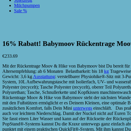
Spielzeug
Milchpumpen
Sale %
zur Wunschliste hinzufügen
zur Wunschliste hinzufügen
16% Rabatt! Babymoov Rückentrage Moov
€
233.69
Mit der Rückentrage Moov & Hike von Babymoov bist Du bereit für
Altersempfehlung: ab 6 Monaten Belastbarkeit: bis 18
kg
Trageweisen:
Gewicht: 3,6 kg
Ausstattung
: verstellbarer Physiohike®-Sitz mit 3-
System, 10L Aufbewahrungstasche mit Isolierfach, UV- und wasserab
Polyester (recycelt); Tasche Polyester (recycelt), oberer Teil Polyure
Polyurethan; Tasche, Schnullerkette und Kopfkissen maschinenwasch
Rückentrage Moov & Hike von Babymoov steht der nächsten Wanderto
mit den Fußstützen ermöglicht er es Deinem Kleinen, eine optimale 
zusätzlichen Komfort, falls Dein Mini
unterwegs
einschläft. Das pra
auch vor leichtem Niederschlag. Damit der Nuckel nicht auf Euren Tour
Sie fasst einen Liter Wasser und kann auf der Rückseite der Rückenpl
PopStand®-Systems kannst Du die Kraxe unterwegs ganz einfach abst
punktet mit einem praktischen QuickFit®-System. Mit ihm kannst Du d