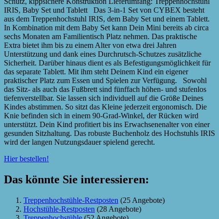
Schutz, kippsichere Konstruktion Lieferumfang: Treppenhochstuhl
IRIS, Baby Set und Tablett Das 3-in-1 Set von CYBEX besteht
aus dem Treppenhochstuhl IRIS, dem Baby Set und einem Tablett.
In Kombination mit dem Baby Set kann Dein Mini bereits ab circa
sechs Monaten am Familientisch Platz nehmen. Das praktische
Extra bietet ihm bis zu einem Alter von etwa drei Jahren
Unterstützung und dank eines Durchrutsch-Schutzes zusätzliche
Sicherheit. Darüber hinaus dient es als Befestigungsmöglichkeit für
das separate Tablett. Mit ihm steht Deinem Kind ein eigener
praktischer Platz zum Essen und Spielen zur Verfügung. Sowohl
das Sitz- als auch das Fußbrett sind fünffach höhen- und stufenlos
tiefenverstellbar. Sie lassen sich individuell auf die Größe Deines
Kindes abstimmen. So sitzt das Kleine jederzeit ergonomisch. Die
Knie befinden sich in einem 90-Grad-Winkel, der Rücken wird
unterstützt. Dein Kind profitiert bis ins Erwachsenenalter von einer
gesunden Sitzhaltung. Das robuste Buchenholz des Hochstuhls IRIS
wird der langen Nutzungsdauer spielend gerecht.
Hier bestellen!
Das könnte Sie interessieren:
Treppenhochstühle-Restposten
(25 Angebote)
Hochstühle-Restposten
(28 Angebote)
Treppenhochstühle
(52 Angebote)