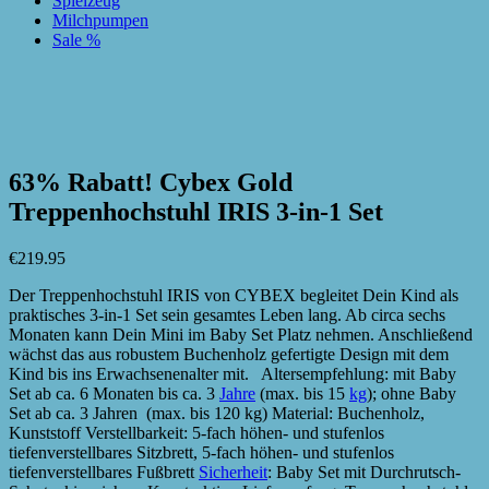
Spielzeug
Milchpumpen
Sale %
zur Wunschliste hinzufügen
zur Wunschliste hinzufügen
63% Rabatt! Cybex Gold
Treppenhochstuhl IRIS 3-in-1 Set
€
219.95
Der Treppenhochstuhl IRIS von CYBEX begleitet Dein Kind als
praktisches 3-in-1 Set sein gesamtes Leben lang. Ab circa sechs
Monaten kann Dein Mini im Baby Set Platz nehmen. Anschließend
wächst das aus robustem Buchenholz gefertigte Design mit dem
Kind bis ins Erwachsenenalter mit. Altersempfehlung: mit Baby
Set ab ca. 6 Monaten bis ca. 3
Jahre
(max. bis 15
kg
); ohne Baby
Set ab ca. 3 Jahren (max. bis 120 kg) Material: Buchenholz,
Kunststoff Verstellbarkeit: 5-fach höhen- und stufenlos
tiefenverstellbares Sitzbrett, 5-fach höhen- und stufenlos
tiefenverstellbares Fußbrett
Sicherheit
: Baby Set mit Durchrutsch-