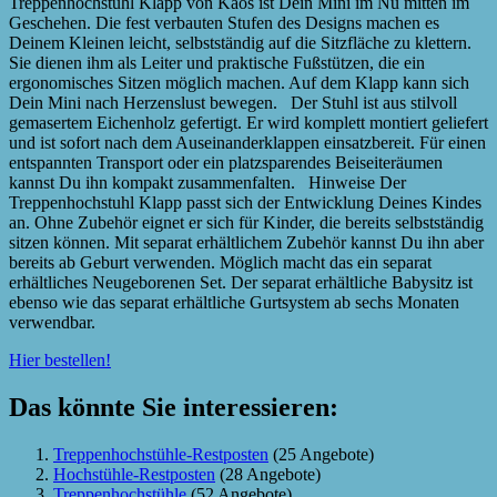
Treppenhochstuhl Klapp von Kaos ist Dein Mini im Nu mitten im
Geschehen. Die fest verbauten Stufen des Designs machen es
Deinem Kleinen leicht, selbstständig auf die Sitzfläche zu klettern.
Sie dienen ihm als Leiter und praktische Fußstützen, die ein
ergonomisches Sitzen möglich machen. Auf dem Klapp kann sich
Dein Mini nach Herzenslust bewegen. Der Stuhl ist aus stilvoll
gemasertem Eichenholz gefertigt. Er wird komplett montiert geliefert
und ist sofort nach dem Auseinanderklappen einsatzbereit. Für einen
entspannten Transport oder ein platzsparendes Beiseiteräumen
kannst Du ihn kompakt zusammenfalten. Hinweise Der
Treppenhochstuhl Klapp passt sich der Entwicklung Deines Kindes
an. Ohne Zubehör eignet er sich für Kinder, die bereits selbstständig
sitzen können. Mit separat erhältlichem Zubehör kannst Du ihn aber
bereits ab Geburt verwenden. Möglich macht das ein separat
erhältliches Neugeborenen Set. Der separat erhältliche Babysitz ist
ebenso wie das separat erhältliche Gurtsystem ab sechs Monaten
verwendbar.
Hier bestellen!
Das könnte Sie interessieren:
Treppenhochstühle-Restposten
(25 Angebote)
Hochstühle-Restposten
(28 Angebote)
Treppenhochstühle
(52 Angebote)