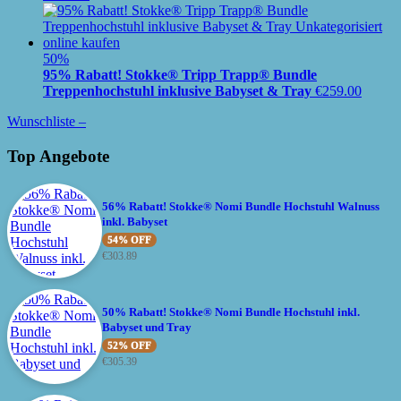
50%
95% Rabatt! Stokke® Tripp Trapp® Bundle
Treppenhochstuhl inklusive Babyset & Tray
€
259.00
Wunschliste –
Top Angebote
56% Rabatt! Stokke® Nomi Bundle Hochstuhl Walnuss
inkl. Babyset
54% OFF
€
303.89
50% Rabatt! Stokke® Nomi Bundle Hochstuhl inkl.
Babyset und Tray
52% OFF
€
305.39