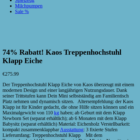
Spielzeug
Milchpumpen
Sale %
zur Wunschliste hinzufügen
zur Wunschliste hinzufügen
74% Rabatt! Kaos Treppenhochstuhl
Klapp Eiche
€
275.99
Der Treppenhochstuhl Klapp Eiche von Kaos überzeugt mit einem
modernen Design und einer langjährigen Nutzungsdauer. Dank
seiner Trittstufen kann Dein Mini selbstständig am Familientisch
Platz nehmen und dynamisch sitzen. Altersempfehlung: der Kaos
Klapp ist für Kinder gedacht, die ohne Hilfe sitzen können und ein
Maximalgewicht von 110
kg
haben; ab Geburt mit dem Klapp
Newborn Set (separat erhältlich); ab 6 Monaten mit dem Klapp
Babysitz (separat erhältlich) Material: Eichenholz Verstellbarkeit:
kompakt zusammenklappbar
Ausstattung
: 3 fixierte Stufen
Lieferumfang: Treppenhochstuhl Klapp Mit dem