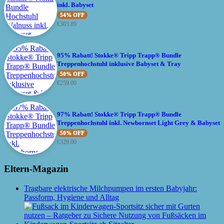
inkl. Babyset
54% OFF
€
303.89
95% Rabatt! Stokke® Tripp Trapp® Bundle
Treppenhochstuhl inklusive Babyset & Tray
50% OFF
€
259.00
97% Rabatt! Stokke® Tripp Trapp® Bundle
Treppenhochstuhl inkl. Newbornset Light Grey & Babyset
50% OFF
€
329.00
Eltern-Magazin
Tragbare elektrische Milchpumpen im ersten Babyjahr:
Passform, Hygiene und Alltag