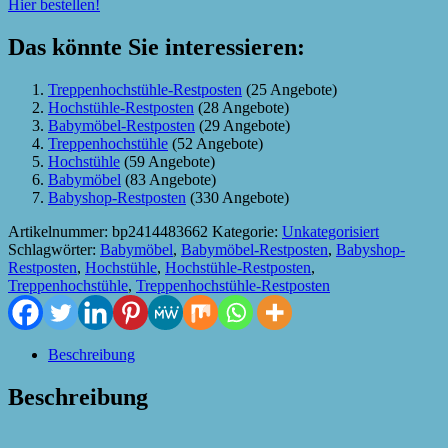
Hier bestellen!
Das könnte Sie interessieren:
Treppenhochstühle-Restposten
(25 Angebote)
Hochstühle-Restposten
(28 Angebote)
Babymöbel-Restposten
(29 Angebote)
Treppenhochstühle
(52 Angebote)
Hochstühle
(59 Angebote)
Babymöbel
(83 Angebote)
Babyshop-Restposten
(330 Angebote)
Artikelnummer:
bp2414483662
Kategorie:
Unkategorisiert
Schlagwörter:
Babymöbel
,
Babymöbel-Restposten
,
Babyshop-
Restposten
,
Hochstühle
,
Hochstühle-Restposten
,
Treppenhochstühle
,
Treppenhochstühle-Restposten
Beschreibung
Beschreibung