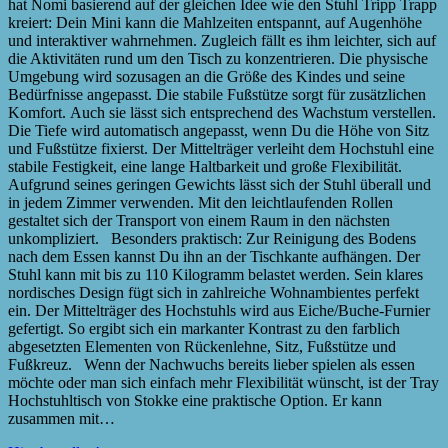
hat Nomi basierend auf der gleichen Idee wie den Stuhl Tripp Trapp
kreiert: Dein Mini kann die Mahlzeiten entspannt, auf Augenhöhe
und interaktiver wahrnehmen. Zugleich fällt es ihm leichter, sich auf
die Aktivitäten rund um den Tisch zu konzentrieren. Die physische
Umgebung wird sozusagen an die Größe des Kindes und seine
Bedürfnisse angepasst. Die stabile Fußstütze sorgt für zusätzlichen
Komfort. Auch sie lässt sich entsprechend des Wachstum verstellen.
Die Tiefe wird automatisch angepasst, wenn Du die Höhe von Sitz
und Fußstütze fixierst. Der Mittelträger verleiht dem Hochstuhl eine
stabile Festigkeit, eine lange Haltbarkeit und große Flexibilität.
Aufgrund seines geringen Gewichts lässt sich der Stuhl überall und
in jedem Zimmer verwenden. Mit den leichtlaufenden Rollen
gestaltet sich der Transport von einem Raum in den nächsten
unkompliziert. Besonders praktisch: Zur Reinigung des Bodens
nach dem Essen kannst Du ihn an der Tischkante aufhängen. Der
Stuhl kann mit bis zu 110 Kilogramm belastet werden. Sein klares
nordisches Design fügt sich in zahlreiche Wohnambientes perfekt
ein. Der Mittelträger des Hochstuhls wird aus Eiche/Buche-Furnier
gefertigt. So ergibt sich ein markanter Kontrast zu den farblich
abgesetzten Elementen von Rückenlehne, Sitz, Fußstütze und
Fußkreuz. Wenn der Nachwuchs bereits lieber spielen als essen
möchte oder man sich einfach mehr Flexibilität wünscht, ist der Tray
Hochstuhltisch von Stokke eine praktische Option. Er kann
zusammen mit…