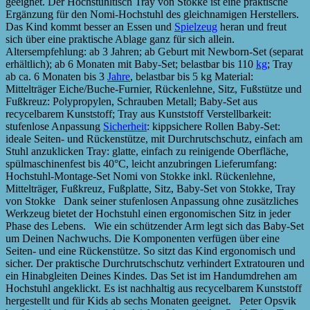
geeignet. Der Hochstuhltisch Tray von Stokke ist eine praktische
Ergänzung für den Nomi-Hochstuhl des gleichnamigen Herstellers.
Das Kind kommt besser an Essen und
Spielzeug
heran und freut
sich über eine praktische Ablage ganz für sich allein.
Altersempfehlung: ab 3 Jahren; ab Geburt mit Newborn-Set (separat
erhältlich); ab 6 Monaten mit Baby-Set; belastbar bis 110
kg
; Tray
ab ca. 6 Monaten bis 3
Jahre
, belastbar bis 5 kg Material:
Mittelträger Eiche/Buche-Furnier, Rückenlehne, Sitz, Fußstütze und
Fußkreuz: Polypropylen, Schrauben Metall; Baby-Set aus
recycelbarem Kunststoff; Tray aus Kunststoff Verstellbarkeit:
stufenlose Anpassung
Sicherheit
: kippsichere Rollen Baby-Set:
ideale Seiten- und Rückenstütze, mit Durchrutschschutz, einfach am
Stuhl anzuklicken Tray: glatte, einfach zu reinigende Oberfläche,
spülmaschinenfest bis 40°C, leicht anzubringen Lieferumfang:
Hochstuhl-Montage-Set Nomi von Stokke inkl. Rückenlehne,
Mittelträger, Fußkreuz, Fußplatte, Sitz, Baby-Set von Stokke, Tray
von Stokke Dank seiner stufenlosen Anpassung ohne zusätzliches
Werkzeug bietet der Hochstuhl einen ergonomischen Sitz in jeder
Phase des Lebens. Wie ein schützender Arm legt sich das Baby-Set
um Deinen Nachwuchs. Die Komponenten verfügen über eine
Seiten- und eine Rückenstütze. So sitzt das Kind ergonomisch und
sicher. Der praktische Durchrutschschutz verhindert Extratouren und
ein Hinabgleiten Deines Kindes. Das Set ist im Handumdrehen am
Hochstuhl angeklickt. Es ist nachhaltig aus recycelbarem Kunststoff
hergestellt und für Kids ab sechs Monaten geeignet. Peter Opsvik