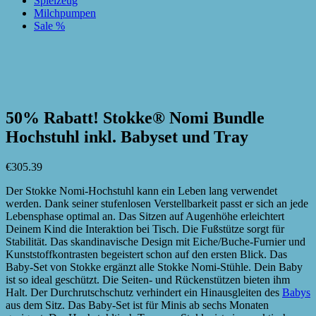
Spielzeug
Milchpumpen
Sale %
zur Wunschliste hinzufügen
zur Wunschliste hinzufügen
50% Rabatt! Stokke® Nomi Bundle
Hochstuhl inkl. Babyset und Tray
€
305.39
Der Stokke Nomi-Hochstuhl kann ein Leben lang verwendet
werden. Dank seiner stufenlosen Verstellbarkeit passt er sich an jede
Lebensphase optimal an. Das Sitzen auf Augenhöhe erleichtert
Deinem Kind die Interaktion bei Tisch. Die Fußstütze sorgt für
Stabilität. Das skandinavische Design mit Eiche/Buche-Furnier und
Kunststoffkontrasten begeistert schon auf den ersten Blick. Das
Baby-Set von Stokke ergänzt alle Stokke Nomi-Stühle. Dein Baby
ist so ideal geschützt. Die Seiten- und Rückenstützen bieten ihm
Halt. Der Durchrutschschutz verhindert ein Hinausgleiten des
Babys
aus dem Sitz. Das Baby-Set ist für Minis ab sechs Monaten