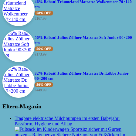
46% Rabatt! Träumeland Matratze Wolkenmeer 70×140
cm
58% OFF
€
167.99
56% Rabatt! Julius Zöllner Matratze Soft Junior 90×200
cm
56% OFF
€
173.99
32% Rabatt! Julius Zöllner Matratze Dr. Lübbe Junior
90×200 cm
50% OFF
€
449.99
Eltern-Magazin
Tragbare elektrische Milchpumpen im ersten Babyjahr:
Passform, Hygiene und Alltag