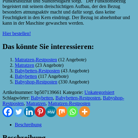
Punktelastizität und Standfestigkeit sorgt. Der Funktionsbezug
begeistert mit seinem dreischichtigen Aufbau, der den Bezug
besonders atmungsaktiv macht und dafür sorgt, dass keine
Feuchtigkeit in den Kern eindringt. Der Bezug ist abnehmbar und
kann in der Maschine gewaschen werden.
Hier bestellen!
Das könnte Sie interessieren:
Matratzen-Restposten
(12 Angebote)
Matratzen
(23 Angebote)
Babybetten-Restposten
(43 Angebote)
Babybetten
(117 Angebote)
Babyshop-Restposten
(330 Angebote)
Artikelnummer:
bp507139661
Kategorie:
Unkategorisiert
Schlagwörter:
Babybetten
,
Babybetten-Restposten
,
Babyshop-
Restposten
,
Matratzen
,
Matratzen-Restposten
Beschreibung
Beschreibung