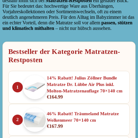
deshalb lohnt sich bei
Matratzen-Restposten
ein genauer Blick.
Für Sie bedeutet das: hochwertige Ware aus Überhängen,
Vorjahreskollektionen oder Sortimentswechseln, oft zu einem
deutlich angenehmeren Preis. Für den Alltag im Babyzimmer ist das
ein echter Vorteil, denn die Matratze soll vor allem
passen, stützen
und klimatisch mithalten
– nicht nur hübsch aussehen.
Bestseller der Kategorie Matratzen-
Restposten
14% Rabatt! Julius Zöllner Bundle
Matratze Dr. Lübbe Air Plus inkl.
1
Molton-Matratzenauflage 70×140 cm
€
164.99
46% Rabatt! Träumeland Matratze
2
Wolkenmeer 70×140 cm
€
167.99