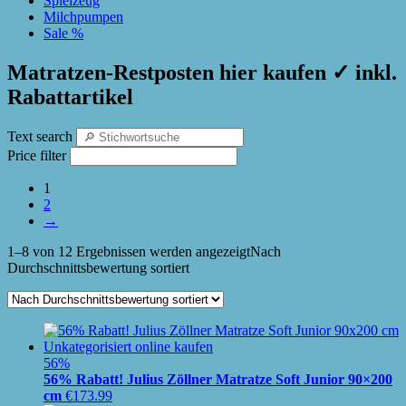
Spielzeug
Milchpumpen
Sale %
Matratzen-Restposten hier kaufen ✓ inkl.
Rabattartikel
Text search
Price filter
1
2
→
1–8 von 12 Ergebnissen werden angezeigt
Nach
Durchschnittsbewertung sortiert
56%
56% Rabatt! Julius Zöllner Matratze Soft Junior 90×200
cm
€
173.99