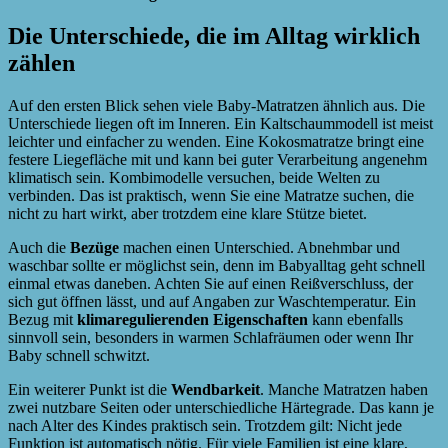
Die Unterschiede, die im Alltag wirklich
zählen
Auf den ersten Blick sehen viele Baby-Matratzen ähnlich aus. Die
Unterschiede liegen oft im Inneren. Ein Kaltschaummodell ist meist
leichter und einfacher zu wenden. Eine Kokosmatratze bringt eine
festere Liegefläche mit und kann bei guter Verarbeitung angenehm
klimatisch sein. Kombimodelle versuchen, beide Welten zu
verbinden. Das ist praktisch, wenn Sie eine Matratze suchen, die
nicht zu hart wirkt, aber trotzdem eine klare Stütze bietet.
Auch die
Bezüge
machen einen Unterschied. Abnehmbar und
waschbar sollte er möglichst sein, denn im Babyalltag geht schnell
einmal etwas daneben. Achten Sie auf einen Reißverschluss, der
sich gut öffnen lässt, und auf Angaben zur Waschtemperatur. Ein
Bezug mit
klimaregulierenden Eigenschaften
kann ebenfalls
sinnvoll sein, besonders in warmen Schlafräumen oder wenn Ihr
Baby schnell schwitzt.
Ein weiterer Punkt ist die
Wendbarkeit
. Manche Matratzen haben
zwei nutzbare Seiten oder unterschiedliche Härtegrade. Das kann je
nach Alter des Kindes praktisch sein. Trotzdem gilt: Nicht jede
Funktion ist automatisch nötig. Für viele Familien ist eine klare,