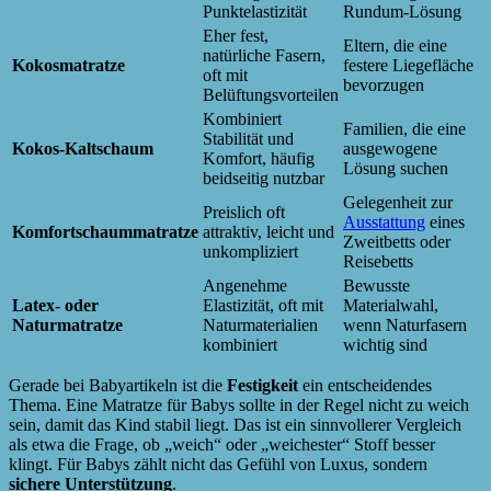
Punktelastizität
Rundum-Lösung
Eher fest,
Eltern, die eine
natürliche Fasern,
Kokosmatratze
festere Liegefläche
oft mit
bevorzugen
Belüftungsvorteilen
Kombiniert
Familien, die eine
Stabilität und
Kokos-Kaltschaum
ausgewogene
Komfort, häufig
Lösung suchen
beidseitig nutzbar
Gelegenheit zur
Preislich oft
Ausstattung
eines
Komfortschaummatratze
attraktiv, leicht und
Zweitbetts oder
unkompliziert
Reisebetts
Angenehme
Bewusste
Latex- oder
Elastizität, oft mit
Materialwahl,
Naturmatratze
Naturmaterialien
wenn Naturfasern
kombiniert
wichtig sind
Gerade bei Babyartikeln ist die
Festigkeit
ein entscheidendes
Thema. Eine Matratze für Babys sollte in der Regel nicht zu weich
sein, damit das Kind stabil liegt. Das ist ein sinnvollerer Vergleich
als etwa die Frage, ob „weich“ oder „weichester“ Stoff besser
klingt. Für Babys zählt nicht das Gefühl von Luxus, sondern
sichere Unterstützung
.