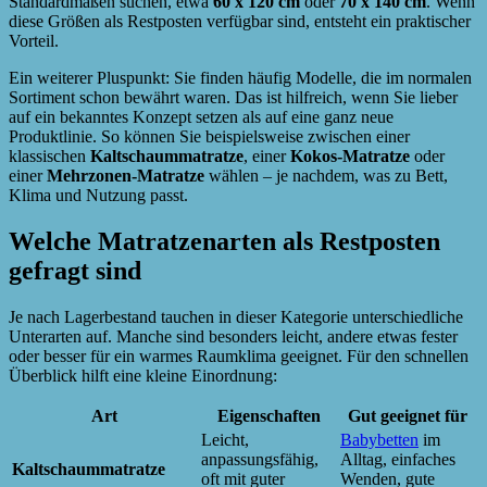
Standardmaßen suchen, etwa
60 x 120 cm
oder
70 x 140 cm
. Wenn
diese Größen als Restposten verfügbar sind, entsteht ein praktischer
Vorteil.
Ein weiterer Pluspunkt: Sie finden häufig Modelle, die im normalen
Sortiment schon bewährt waren. Das ist hilfreich, wenn Sie lieber
auf ein bekanntes Konzept setzen als auf eine ganz neue
Produktlinie. So können Sie beispielsweise zwischen einer
klassischen
Kaltschaummatratze
, einer
Kokos-Matratze
oder
einer
Mehrzonen-Matratze
wählen – je nachdem, was zu Bett,
Klima und Nutzung passt.
Welche Matratzenarten als Restposten
gefragt sind
Je nach Lagerbestand tauchen in dieser Kategorie unterschiedliche
Unterarten auf. Manche sind besonders leicht, andere etwas fester
oder besser für ein warmes Raumklima geeignet. Für den schnellen
Überblick hilft eine kleine Einordnung:
Art
Eigenschaften
Gut geeignet für
Leicht,
Babybetten
im
anpassungsfähig,
Alltag, einfaches
Kaltschaummatratze
oft mit guter
Wenden, gute