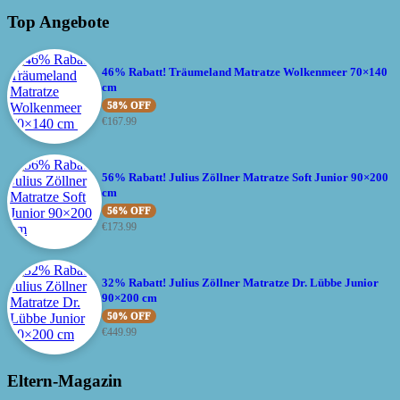
Top Angebote
46% Rabatt! Träumeland Matratze Wolkenmeer 70×140
cm
58% OFF
€
167.99
56% Rabatt! Julius Zöllner Matratze Soft Junior 90×200
cm
56% OFF
€
173.99
32% Rabatt! Julius Zöllner Matratze Dr. Lübbe Junior
90×200 cm
50% OFF
€
449.99
Eltern-Magazin