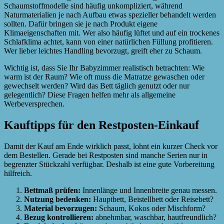
Schaumstoffmodelle sind häufig unkompliziert, während
Naturmaterialien je nach Aufbau etwas spezieller behandelt werden
sollten. Dafür bringen sie je nach Produkt eigene
Klimaeigenschaften mit. Wer also häufig lüftet und auf ein trockenes
Schlafklima achtet, kann von einer natürlichen Füllung profitieren.
Wer lieber leichtes Handling bevorzugt, greift eher zu Schaum.
Wichtig ist, dass Sie Ihr Babyzimmer realistisch betrachten: Wie
warm ist der Raum? Wie oft muss die Matratze gewaschen oder
gewechselt werden? Wird das Bett täglich genutzt oder nur
gelegentlich? Diese Fragen helfen mehr als allgemeine
Werbeversprechen.
Kauftipps für den Restposten-Einkauf
Damit der Kauf am Ende wirklich passt, lohnt ein kurzer Check vor
dem Bestellen. Gerade bei Restposten sind manche Serien nur in
begrenzter Stückzahl verfügbar. Deshalb ist eine gute Vorbereitung
hilfreich.
Bettmaß prüfen:
Innenlänge und Innenbreite genau messen.
Nutzung bedenken:
Hauptbett, Beistellbett oder Reisebett?
Material bevorzugen:
Schaum, Kokos oder Mischform?
Bezug kontrollieren:
abnehmbar, waschbar, hautfreundlich?