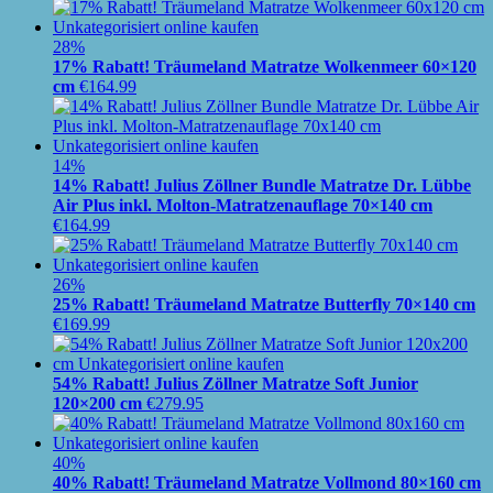
28%
17% Rabatt! Träumeland Matratze Wolkenmeer 60×120
cm
€
164.99
14%
14% Rabatt! Julius Zöllner Bundle Matratze Dr. Lübbe
Air Plus inkl. Molton-Matratzenauflage 70×140 cm
€
164.99
26%
25% Rabatt! Träumeland Matratze Butterfly 70×140 cm
€
169.99
54% Rabatt! Julius Zöllner Matratze Soft Junior
120×200 cm
€
279.95
40%
40% Rabatt! Träumeland Matratze Vollmond 80×160 cm