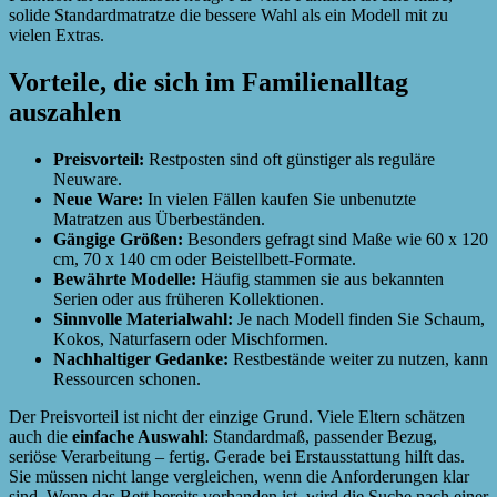
solide Standardmatratze die bessere Wahl als ein Modell mit zu
vielen Extras.
Vorteile, die sich im Familienalltag
auszahlen
Preisvorteil:
Restposten sind oft günstiger als reguläre
Neuware.
Neue Ware:
In vielen Fällen kaufen Sie unbenutzte
Matratzen aus Überbeständen.
Gängige Größen:
Besonders gefragt sind Maße wie 60 x 120
cm, 70 x 140 cm oder Beistellbett-Formate.
Bewährte Modelle:
Häufig stammen sie aus bekannten
Serien oder aus früheren Kollektionen.
Sinnvolle Materialwahl:
Je nach Modell finden Sie Schaum,
Kokos, Naturfasern oder Mischformen.
Nachhaltiger Gedanke:
Restbestände weiter zu nutzen, kann
Ressourcen schonen.
Der Preisvorteil ist nicht der einzige Grund. Viele Eltern schätzen
auch die
einfache Auswahl
: Standardmaß, passender Bezug,
seriöse Verarbeitung – fertig. Gerade bei Erstausstattung hilft das.
Sie müssen nicht lange vergleichen, wenn die Anforderungen klar
sind. Wenn das Bett bereits vorhanden ist, wird die Suche nach einer