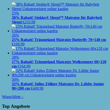
25%
38% Rabatt! Stokke® Sleepi™ Matratze für Babybett
Sleepi
€
233.99
26%
25% Rabatt! Träumeland Matratze Butterfly 70×140 cm
€
169.99
28%
17% Rabatt! Träumeland Matratze Wolkenmeer 60×120
cm
€
164.99
50%
32% Rabatt! Julius Zöllner Matratze Dr. Lübbe Junior
90×200 cm
€
449.99
Wunschliste –
Top Angebote