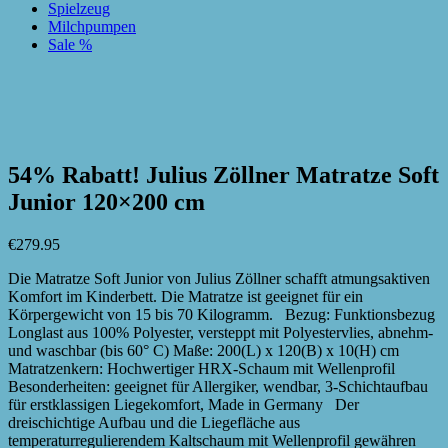
Spielzeug
Milchpumpen
Sale %
zur Wunschliste hinzufügen
zur Wunschliste hinzufügen
54% Rabatt! Julius Zöllner Matratze Soft
Junior 120×200 cm
€
279.95
Die Matratze Soft Junior von Julius Zöllner schafft atmungsaktiven
Komfort im Kinderbett. Die Matratze ist geeignet für ein
Körpergewicht von 15 bis 70 Kilogramm. Bezug: Funktionsbezug
Longlast aus 100% Polyester, versteppt mit Polyestervlies, abnehm-
und waschbar (bis 60° C) Maße: 200(L) x 120(B) x 10(H) cm
Matratzenkern: Hochwertiger HRX-Schaum mit Wellenprofil
Besonderheiten: geeignet für Allergiker, wendbar, 3-Schichtaufbau
für erstklassigen Liegekomfort, Made in Germany Der
dreischichtige Aufbau und die Liegefläche aus
temperaturregulierendem Kaltschaum mit Wellenprofil gewähren