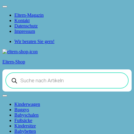
Skip
to
Eltern-Magazin
the
Kontakt
content
Datenschutz
Impressum
Wir beraten Sie gern!
Eltern-Shop
Products
search
Kinderwagen
Buggys
Babyschalen
Fußsäcke
Kindersitze
Babybetten