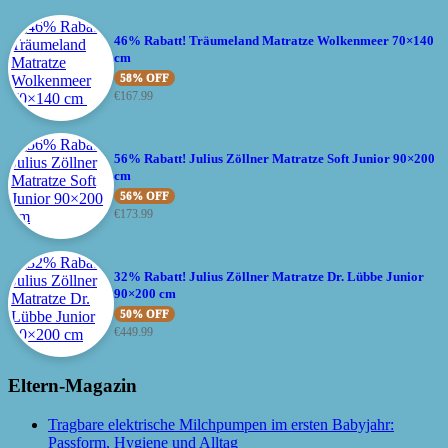
46% Rabatt! Träumeland Matratze Wolkenmeer 70×140
cm
58% OFF
€
167.99
56% Rabatt! Julius Zöllner Matratze Soft Junior 90×200
cm
56% OFF
€
173.99
32% Rabatt! Julius Zöllner Matratze Dr. Lübbe Junior
90×200 cm
50% OFF
€
449.99
Eltern-Magazin
Tragbare elektrische Milchpumpen im ersten Babyjahr:
Passform, Hygiene und Alltag