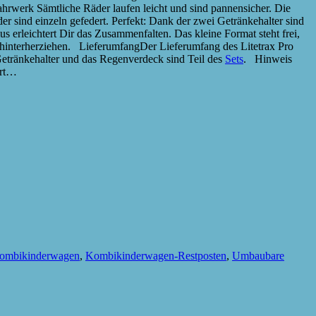
hrwerk Sämtliche Räder laufen leicht und sind pannensicher. Die
r sind einzeln gefedert. Perfekt: Dank der zwei Getränkehalter sind
erleichtert Dir das Zusammenfalten. Das kleine Format steht frei,
ley hinterherziehen. LieferumfangDer Lieferumfang des Litetrax Pro
Getränkehalter und das Regenverdeck sind Teil des
Sets
. Hinweis
ert…
ombikinderwagen
,
Kombikinderwagen-Restposten
,
Umbaubare