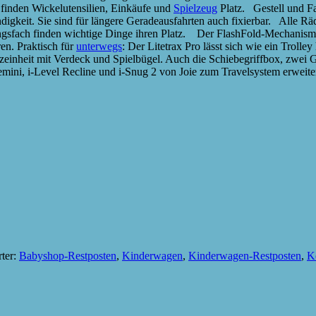
 finden Wickelutensilien, Einkäufe und
Spielzeug
Platz. Gestell und Fa
keit. Sie sind für längere Geradeausfahrten auch fixierbar. Alle Räde
gsfach finden wichtige Dinge ihren Platz. Der FlashFold-Mechanismus 
ren. Praktisch für
unterwegs
: Der Litetrax Pro lässt sich wie ein Trol
tzeinheit mit Verdeck und Spielbügel. Auch die Schiebegriffbox, zwei 
mini, i-Level Recline und i-Snug 2 von Joie zum Travelsystem erweit
ter:
Babyshop-Restposten
,
Kinderwagen
,
Kinderwagen-Restposten
,
K