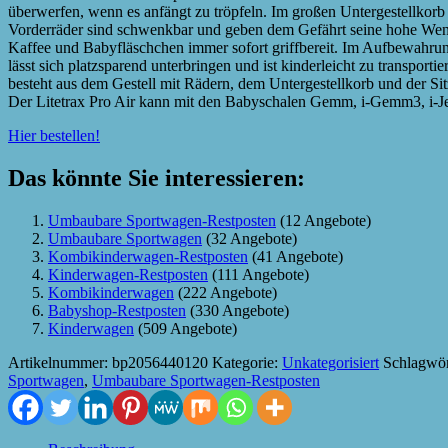
überwerfen, wenn es anfängt zu tröpfeln. Im großen Untergestellkorb
Vorderräder sind schwenkbar und geben dem Gefährt seine hohe Wendig
Kaffee und Babyfläschchen immer sofort griffbereit. Im Aufbewahrun
lässt sich platzsparend unterbringen und ist kinderleicht zu transportie
besteht aus dem Gestell mit Rädern, dem Untergestellkorb und der Si
Der Litetrax Pro Air kann mit den Babyschalen Gemm, i-Gemm3, i-Je
Hier bestellen!
Das könnte Sie interessieren:
Umbaubare Sportwagen-Restposten
(12 Angebote)
Umbaubare Sportwagen
(32 Angebote)
Kombikinderwagen-Restposten
(41 Angebote)
Kinderwagen-Restposten
(111 Angebote)
Kombikinderwagen
(222 Angebote)
Babyshop-Restposten
(330 Angebote)
Kinderwagen
(509 Angebote)
Artikelnummer:
bp2056440120
Kategorie:
Unkategorisiert
Schlagwör
Sportwagen
,
Umbaubare Sportwagen-Restposten