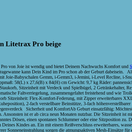
 Litetrax Pro beige
x Pro von Joie ist wendig und bietet Deinem Nachwuchs Komfort und
S
n Tragewanne kann Dein Kind im Pro schon ab der Geburt dabeisein. Al
t Joie-Babyschalen Gemm, i-Gemm3, i-Jemini, i-Level Recline, i-Snug
pmaß: 58(L) x 27,6(B) x 84(H) cm Gewicht: 9,7 kg Räder: pannensicher
d Staukorb, Sitzeinheit mit Verdeck und Spielbügel, 2 Getränkehalter,
tomatische Faltverriegelung, zusammengefaltet freistehend und wie Troll
korb Sitzeinheit: Flex-Komfort-Federung, mit Zipper erweiterbares 
uheposition), 2-fach verstellbare Beinstütze, 3-fach höhenverstellbare
Regenverdeck Sicherheit und KomfortAb Geburt einsatzfähig: Möchtes
nsonsten ist er ab circa neun Monaten nutzbar. Die Sitzeinheit ist m
panntes Dösen, einen spontanen Schlummer oder eine Sitzposition zu. 
um Deines Kindes an. Ein mit einem Reißverschluss erweiterbares, w
kerer Sonneneinstrahlung sorgen die atmungsaktiven Mesh-Einsätze für 