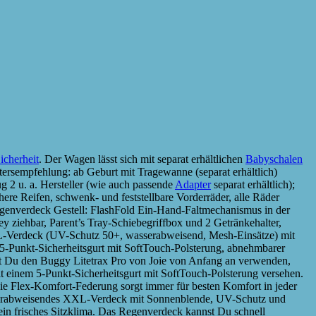
icherheit
. Der Wagen lässt sich mit separat erhältlichen
Babyschalen
tersempfehlung: ab Geburt mit Tragewanne (separat erhältlich)
 2 u. a. Hersteller (wie auch passende
Adapter
separat erhältlich);
e Reifen, schwenk- und feststellbare Vorderräder, alle Räder
 Regenverdeck Gestell: FlashFold Ein-Hand-Faltmechanismus in der
ey ziehbar, Parent’s Tray-Schiebegriffbox und 2 Getränkehalter,
XXL-Verdeck (UV-Schutz 50+, wasserabweisend, Mesh-Einsätze) mit
r 5-Punkt-Sicherheitsgurt mit SoftTouch-Polsterung, abnehmbarer
t Du den Buggy Litetrax Pro von Joie von Anfang an verwenden,
it einem 5-Punkt-Sicherheitsgurt mit SoftTouch-Polsterung versehen.
Die Flex-Komfort-Federung sorgt immer für besten Komfort in jeder
asserabweisendes XXL-Verdeck mit Sonnenblende, UV-Schutz und
ein frisches Sitzklima. Das Regenverdeck kannst Du schnell