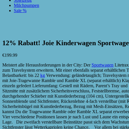
Spielzeug
Milchpumpen
Sale %
zur Wunschliste hinzufügen
zur Wunschliste hinzufügen
12% Rabatt! Joie Kinderwagen Sportwagen
€
199.99
Meistert alle Herausforderungen in der City: Der
Sportwagen
Litetra
zum Travelsystem erweitern. Mit einer ebenfalls separat erhältliche
Belastbarkeit: bis 22
kg
Verwendung: geländetauglich; Travelsystem mi
mit Joie-Tragewanne Ramble und Ramble XL (separat erhältlich) Klap
einzeln gefedert Lieferumfang: Gestell mit Rädern, Parent’s Tray un
Sitzmitte mit zusätzlichem Sicherheitsverschluss, Feststellbremse, au
durchgehender Schieber mit Kunstlederbezug (104 cm), Untergestell
Sonnenblende und Sichtfenster, Rückenlehne 4-fach verstellbar (mit R
Sicherheitsbügel mit Kunstlederbezug, Bezug mit Mesh-Einsätzen, 
kannst Du die Tragewanne Ramble oder Ramble XL separat erwerben. A
Vier verschiedene Positionen lassen je nach Lust und Laune ein ents
Lage. Die zweifach verstellbare Beinstütze passt sich dem Wachst
Sichtfenster lässt Wetterkapriolen keine Chance. Vor allem bei stär