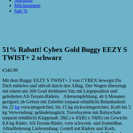
Spielzeug
Milchpumpen
Sale %
zur Wunschliste hinzufügen
zur Wunschliste hinzufügen
51% Rabatt! Cybex Gold Buggy EEZY S
TWIST+ 2 schwarz
€
340.99
Mit dem Buggy EEZY S TWIST+ 2 von CYBEX bewegst Du
Dich mühelos und stilvoll durch den Alltag. Der Wagen überzeugt
mit einem um 360 Grad drehbaren Sitz mit Liegeposition und
gefederten All-Terrain-Rädern. Altersempfehlung: ab 6 Monaten
geeignet; ab Geburt mit Zubehör (separat erhältlich) Belastbarkeit:
bis 22
kg
vorwärtsgerichtet, bis 15 kg rückwärtsgerichtet, Korb bis 5
kg Verwendung: geländetauglich; Travelsystem mit Babyschale
(separat erhältlich) Klappmaß: 28(L) x 45(B) x 59(H) cm Gewicht:
8,8 kg Räder: All-Terrain-Räder, vorn schwenk- und feststellbar,
Allradfederung Lieferumfang: Gestell mit Rädern und Korb,