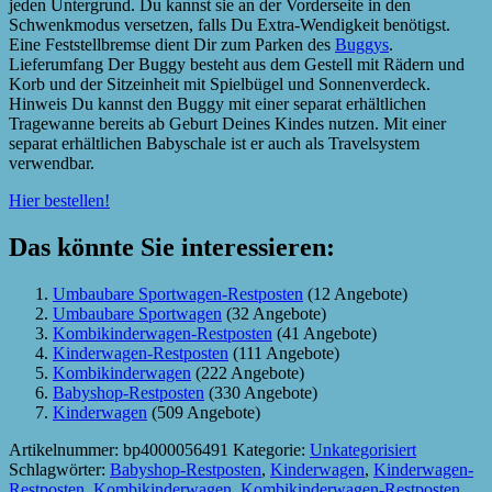
jeden Untergrund. Du kannst sie an der Vorderseite in den
Schwenkmodus versetzen, falls Du Extra-Wendigkeit benötigst.
Eine Feststellbremse dient Dir zum Parken des
Buggys
.
Lieferumfang Der Buggy besteht aus dem Gestell mit Rädern und
Korb und der Sitzeinheit mit Spielbügel und Sonnenverdeck.
Hinweis Du kannst den Buggy mit einer separat erhältlichen
Tragewanne bereits ab Geburt Deines Kindes nutzen. Mit einer
separat erhältlichen Babyschale ist er auch als Travelsystem
verwendbar.
Hier bestellen!
Das könnte Sie interessieren:
Umbaubare Sportwagen-Restposten
(12 Angebote)
Umbaubare Sportwagen
(32 Angebote)
Kombikinderwagen-Restposten
(41 Angebote)
Kinderwagen-Restposten
(111 Angebote)
Kombikinderwagen
(222 Angebote)
Babyshop-Restposten
(330 Angebote)
Kinderwagen
(509 Angebote)
Artikelnummer:
bp4000056491
Kategorie:
Unkategorisiert
Schlagwörter:
Babyshop-Restposten
,
Kinderwagen
,
Kinderwagen-
Restposten
,
Kombikinderwagen
,
Kombikinderwagen-Restposten
,