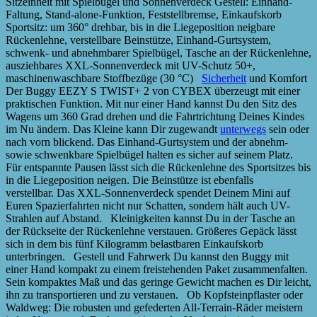
Sitzeinheit mit Spielbügel und Sonnenverdeck Gestell: Einhand-
Faltung, Stand-alone-Funktion, Feststellbremse, Einkaufskorb
Sportsitz: um 360° drehbar, bis in die Liegeposition neigbare
Rückenlehne, verstellbare Beinstütze, Einhand-Gurtsystem,
schwenk- und abnehmbarer Spielbügel, Tasche an der Rückenlehne,
ausziehbares XXL-Sonnenverdeck mit UV-Schutz 50+,
maschinenwaschbare Stoffbezüge (30 °C)
Sicherheit
und Komfort
Der Buggy EEZY S TWIST+ 2 von CYBEX überzeugt mit einer
praktischen Funktion. Mit nur einer Hand kannst Du den Sitz des
Wagens um 360 Grad drehen und die Fahrtrichtung Deines Kindes
im Nu ändern. Das Kleine kann Dir zugewandt
unterwegs
sein oder
nach vorn blickend. Das Einhand-Gurtsystem und der abnehm-
sowie schwenkbare Spielbügel halten es sicher auf seinem Platz.
Für entspannte Pausen lässt sich die Rückenlehne des Sportsitzes bis
in die Liegeposition neigen. Die Beinstütze ist ebenfalls
verstellbar. Das XXL-Sonnenverdeck spendet Deinem Mini auf
Euren Spazierfahrten nicht nur Schatten, sondern hält auch UV-
Strahlen auf Abstand. Kleinigkeiten kannst Du in der Tasche an
der Rückseite der Rückenlehne verstauen. Größeres Gepäck lässt
sich in dem bis fünf Kilogramm belastbaren Einkaufskorb
unterbringen. Gestell und Fahrwerk Du kannst den Buggy mit
einer Hand kompakt zu einem freistehenden Paket zusammenfalten.
Sein kompaktes Maß und das geringe Gewicht machen es Dir leicht,
ihn zu transportieren und zu verstauen. Ob Kopfsteinpflaster oder
Waldweg: Die robusten und gefederten All-Terrain-Räder meistern