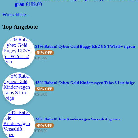
grau
€
189.00
Wunschliste –
Top Angebote
51% Rabatt! Cybex Gold Buggy EEZY S TWIST+ 2 grau
54% OFF
€
345.99
45% Rabatt! Cybex Gold Kinderwagen Talos S Lux beige
50% OFF
€
549.99
24% Rabatt! Joie Kinderwagen Versadrift gruen
44% OFF
€
306.29