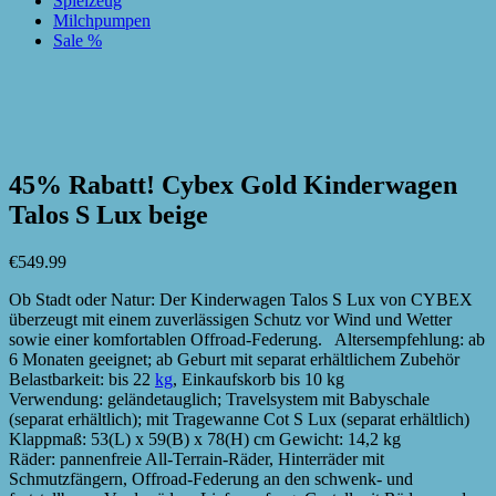
Spielzeug
Milchpumpen
Sale %
zur Wunschliste hinzufügen
zur Wunschliste hinzufügen
45% Rabatt! Cybex Gold Kinderwagen
Talos S Lux beige
€
549.99
Ob Stadt oder Natur: Der Kinderwagen Talos S Lux von CYBEX
überzeugt mit einem zuverlässigen Schutz vor Wind und Wetter
sowie einer komfortablen Offroad-Federung. Altersempfehlung: ab
6 Monaten geeignet; ab Geburt mit separat erhältlichem Zubehör
Belastbarkeit: bis 22
kg
, Einkaufskorb bis 10 kg
Verwendung: geländetauglich; Travelsystem mit Babyschale
(separat erhältlich); mit Tragewanne Cot S Lux (separat erhältlich)
Klappmaß: 53(L) x 59(B) x 78(H) cm Gewicht: 14,2 kg
Räder: pannenfreie All-Terrain-Räder, Hinterräder mit
Schmutzfängern, Offroad-Federung an den schwenk- und