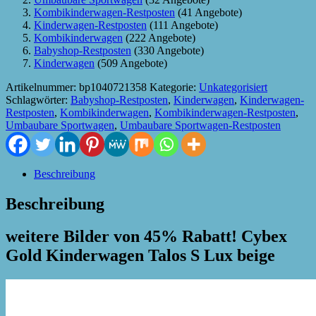
Kombikinderwagen-Restposten
(41 Angebote)
Kinderwagen-Restposten
(111 Angebote)
Kombikinderwagen
(222 Angebote)
Babyshop-Restposten
(330 Angebote)
Kinderwagen
(509 Angebote)
Artikelnummer:
bp1040721358
Kategorie:
Unkategorisiert
Schlagwörter:
Babyshop-Restposten
,
Kinderwagen
,
Kinderwagen-
Restposten
,
Kombikinderwagen
,
Kombikinderwagen-Restposten
,
Umbaubare Sportwagen
,
Umbaubare Sportwagen-Restposten
Beschreibung
Beschreibung
weitere Bilder von 45% Rabatt! Cybex
Gold Kinderwagen Talos S Lux beige