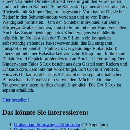
zurecht. Er bietet Dir eine Offroad-Federung an den Vorderrädern
und am hinteren Rahmen. Seine Räder sind pannensicher und an der
Rückseite mit Schmutzfängern ausgestattet. Vorn kannst Du sie bei
Bedarf in den Schwenkmodus versetzen und so von Extra-
Wendigkeit profitieren. Um den Schieber individuell auf Deine
Körpergröße abzustimmen, kannst Du ihn mit einer Hand verstellen.
Auch das Zusammenklappen des Kinderwagens ist einhändig
möglich. Im Nu lässt sich der Talos S Lux in ein kompaktes,
selbstständig stehendes Paket verwandeln, das Du entspannt
transportieren kannst. Praktisch: Der geräumige Einkaufskorb
überzeugt mit einer Belastbarkeit von zehn Kilogramm. In ihm sind
Einkäufe und Gepäck problemlos mit an Bord. Lieferumfang Der
Kinderwagen Talos S Lux besteht aus dem Gestell samt Rädern und
Einkaufskorb, dem Sitz mit Vorderbügel, Soft Cot und Verdeck.
Hinweis Du kannst den Talos S Lux mit einer separat erhältlichen
Babyschale als Travelsystem verwenden. Möchtest Du eine
Tragewanne nutzen, ist dies ebenfalls möglich. Die Cot S Lux ist
separat erhältlich.
Hier bestellen!
Das könnte Sie interessieren:
Umbaubare Sportwagen-Restposten
(12 Angebote)
Umbaubare Sportwagen
(32 Angebote)