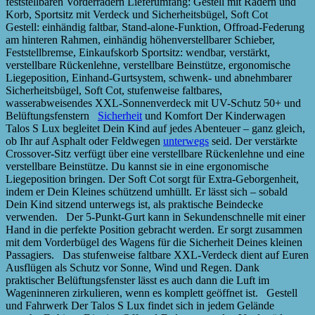
feststellbaren Vorderrädern Lieferumfang: Gestell mit Rädern und
Korb, Sportsitz mit Verdeck und Sicherheitsbügel, Soft Cot
Gestell: einhändig faltbar, Stand-alone-Funktion, Offroad-Federung
am hinteren Rahmen, einhändig höhenverstellbarer Schieber,
Feststellbremse, Einkaufskorb Sportsitz: wendbar, verstärkt,
verstellbare Rückenlehne, verstellbare Beinstütze, ergonomische
Liegeposition, Einhand-Gurtsystem, schwenk- und abnehmbarer
Sicherheitsbügel, Soft Cot, stufenweise faltbares,
wasserabweisendes XXL-Sonnenverdeck mit UV-Schutz 50+ und
Belüftungsfenstern
Sicherheit
und Komfort Der Kinderwagen
Talos S Lux begleitet Dein Kind auf jedes Abenteuer – ganz gleich,
ob Ihr auf Asphalt oder Feldwegen
unterwegs
seid. Der verstärkte
Crossover-Sitz verfügt über eine verstellbare Rückenlehne und eine
verstellbare Beinstütze. Du kannst sie in eine ergonomische
Liegeposition bringen. Der Soft Cot sorgt für Extra-Geborgenheit,
indem er Dein Kleines schützend umhüllt. Er lässt sich – sobald
Dein Kind sitzend unterwegs ist, als praktische Beindecke
verwenden. Der 5-Punkt-Gurt kann in Sekundenschnelle mit einer
Hand in die perfekte Position gebracht werden. Er sorgt zusammen
mit dem Vorderbügel des Wagens für die Sicherheit Deines kleinen
Passagiers. Das stufenweise faltbare XXL-Verdeck dient auf Euren
Ausflügen als Schutz vor Sonne, Wind und Regen. Dank
praktischer Belüftungsfenster lässt es auch dann die Luft im
Wageninneren zirkulieren, wenn es komplett geöffnet ist. Gestell
und Fahrwerk Der Talos S Lux findet sich in jedem Gelände