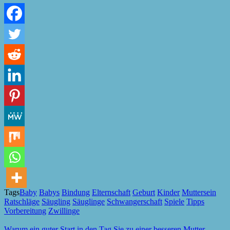
Tags
Baby
Babys
Bindung
Elternschaft
Geburt
Kinder
Muttersein
Ratschläge
Säugling
Säuglinge
Schwangerschaft
Spiele
Tipps
Vorbereitung
Zwillinge
Warum ein guter Start in den Tag Sie zu einer besseren Mutter