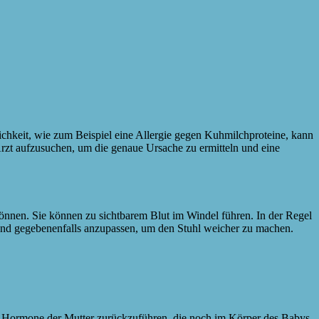
ichkeit, wie zum Beispiel eine Allergie gegen Kuhmilchproteine, kann
Arzt aufzusuchen, um die genaue Ursache zu ermitteln und eine
können. Sie können zu sichtbarem Blut im Windel führen. In der Regel
nd gegebenenfalls anzupassen, um den Stuhl weicher zu machen.
e Hormone der Mutter zurückzuführen, die noch im Körper des Babys