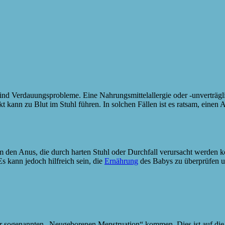
sind Verdauungsprobleme. Eine Nahrungsmittelallergie oder -unverträgl
kann zu Blut im Stuhl führen. In solchen Fällen ist es ratsam, einen 
um den Anus, die durch harten Stuhl oder Durchfall verursacht werden 
s kann jedoch hilfreich sein, die
Ernährung
des Babys zu überprüfen u
ner sogenannten „Neugeborenen Menstruation“ kommen. Dies ist auf di