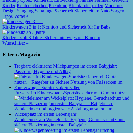
Bindung
Cybex Kindersitz
Entwicklung
Familie
Familien
Gewicht
Kinder
Kindersicherheit
Kleinkind
Kleinkinder
malen
Modernes
Design
Säugling
Säuglinge
Sicherheit
Sicherheit im Auto
Sorgen
Tipps
Vorteile
Kinderwagen 3 in 1: Komfort und Sicherheit für Ihr Baby
Kindersitz ab 3 Jahre: Sicher unterwegs mit Kindern
Wunschliste –
Eltern-Magazin
Tragbare elektrische Milchpumpen im ersten Babyjahr:
Passform, Hygiene und Alltag
Fußsack im Kinderwagen-Sportsitz sicher mit Gurten nutzen
Windeleimer am Wickelplatz: Hygiene, Geruchsschutz und
sichere Platzierung im ersten Babyjahr