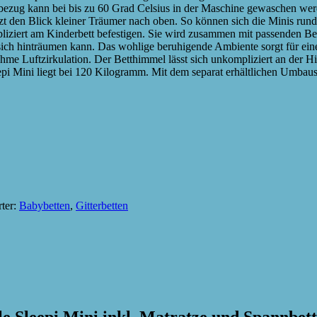
bezug kann bei bis zu 60 Grad Celsius in der Maschine gewaschen we
zt den Blick kleiner Träumer nach oben. So können sich die Minis run
iziert am Kinderbett befestigen. Sie wird zusammen mit passenden Be
r sich hinträumen kann. Das wohlige beruhigende Ambiente sorgt für ei
nehme Luftzirkulation. Der Betthimmel lässt sich unkompliziert an de
epi Mini liegt bei 120 Kilogramm. Mit dem separat erhältlichen Umbausa
ter:
Babybetten
,
Gitterbetten