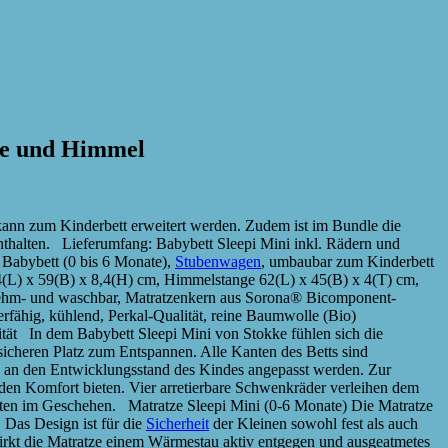
ge und Himmel
 kann zum Kinderbett erweitert werden. Zudem ist im Bundle die
thalten. Lieferumfang: Babybett Sleepi Mini inkl. Rädern und
 Babybett (0 bis 6 Monate),
Stubenwagen
, umbaubar zum Kinderbett
4(L) x 59(B) x 8,4(H) cm, Himmelstange 62(L) x 45(B) x 4(T) cm,
nehm- und waschbar, Matratzenkern aus Sorona® Bicomponent-
ierfähig, kühlend, Perkal-Qualität, reine Baumwolle (Bio)
lität In dem Babybett Sleepi Mini von Stokke fühlen sich die
icheren Platz zum Entspannen. Alle Kanten des Betts sind
nn an den Entwicklungsstand des Kindes angepasst werden. Zur
en Komfort bieten. Vier arretierbare Schwenkräder verleihen dem
tten im Geschehen. Matratze Sleepi Mini (0-6 Monate) Die Matratze
 Das Design ist für die
Sicherheit
der Kleinen sowohl fest als auch
irkt die Matratze einem Wärmestau aktiv entgegen und ausgeatmetes