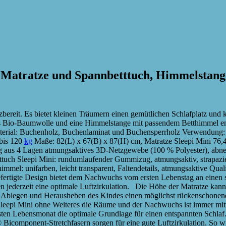
. Matratze und Spannbetttuch, Himmelstan
zbereit. Es bietet kleinen Träumern einen gemütlichen Schlafplatz und
aus Bio-Baumwolle und eine Himmelstange mit passendem Betthimmel en
Material: Buchenholz, Buchenlaminat und Buchensperrholz Verwendung:
 bis 120
kg
Maße: 82(L) x 67(B) x 87(H) cm, Matratze Sleepi Mini 76,
ug aus 4 Lagen atmungsaktives 3D-Netzgewebe (100 % Polyester), ab
etttuch Sleepi Mini: rundumlaufender Gummizug, atmungsaktiv, strapaz
mmel: unifarben, leicht transparent, Faltendetails, atmungsaktive Qua
ertigte Design bietet dem Nachwuchs vom ersten Lebenstag an einen s
en jederzeit eine optimale Luftzirkulation. Die Höhe der Matratze ka
 Ablegen und Herausheben des Kindes einen möglichst rückenschonend
Sleepi Mini ohne Weiteres die Räume und der Nachwuchs ist immer mi
sten Lebensmonat die optimale Grundlage für einen entspannten Schlaf.
icomponent-Stretchfasern sorgen für eine gute Luftzirkulation. So w