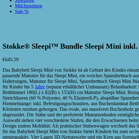
Spielzeug
Milchpumpen
Sale %
zur Wunschliste hinzufügen
zur Wunschliste hinzufügen
Stokke® Sleepi™ Bundle Sleepi Mini inkl
€
645.59
Das Babybett Sleepi Mini von Stokke ist ab Geburt des Kindes einsat
passende Matratze für das Sleepi Mini, ein weiches Spannbetttuch 
Halterungen, Matratze für Sleepi Mini, Spannbetttuch Sleepi Mini 
für Kinder bis 5
Jahre
(separat erhältlicher Umbausatz) Belastbarkeit:
Betthimmel 180(L) x 82(B) x 155(H) cm Matratze Sleepi Mini: Bez
Stretchfasern (60 % Polyester, 40 % Elasterell-P), abspülbar Spannb
Himmelstange: inkl. Befestigungsschrauben, aus Buchenlaminat Betthi
Kleinsten rundum geborgen. Das ovale, aus massivem Buchenholz gef
abgerundet. Die Stäbe und der perforierte Matratzenboden ermöglich
Auswahl stehen vier verschiedene Stufen, die den Erwachsenen beim
Design zudem Mobilität: Als praktischer Stubenwagen wechselt das 
für das Babybett Sleepi Mini von Stokke bietet Kindern bis zum sech
atmungsaktiv. Vier Lagen 3D-Netzgewebe und ein Kern aus Sorona® B