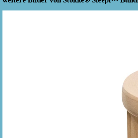
weitere Bilder von Stokke® Sleepi™ Bund