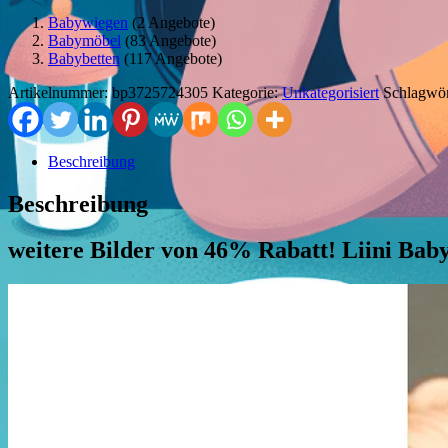
Babywiegen
(2 Angebote)
Babymöbel
(83 Angebote)
Babybetten
(117 Angebote)
Artikelnummer:
bp3725724305
Kategorie:
Unkategorisiert
Schlagwör
Beschreibung
Beschreibung
weitere Bilder von 46% Rabatt! Liini Bab