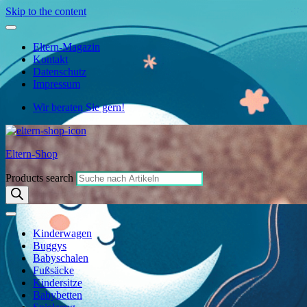
Skip to the content
Eltern-Magazin
Kontakt
Datenschutz
Impressum
Wir beraten Sie gern!
Eltern-Shop
Products search
Kinderwagen
Buggys
Babyschalen
Fußsäcke
Kindersitze
Babybetten