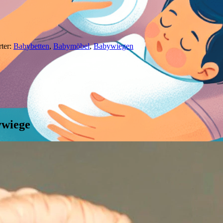
ter:
Babybetten
,
Babymöbel
,
Babywiegen
ywiege