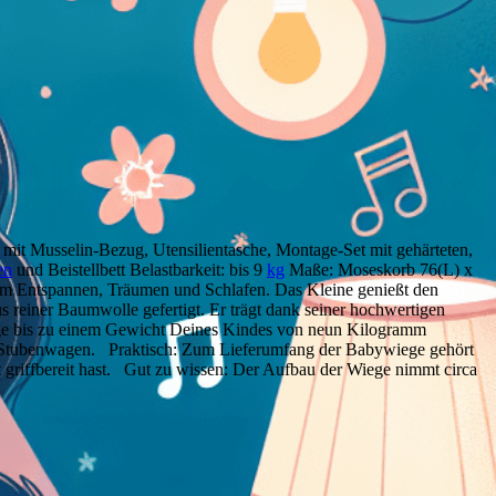
 mit Musselin-Bezug, Utensilientasche, Montage-Set mit gehärteten,
en
und Beistellbett Belastbarkeit: bis 9
kg
Maße: Moseskorb 76(L) x
um Entspannen, Träumen und Schlafen. Das Kleine genießt den
 reiner Baumwolle gefertigt. Er trägt dank seiner hochwertigen
ege bis zu einem Gewicht Deines Kindes von neun Kilogramm
h als Stubenwagen. Praktisch: Zum Lieferumfang der Babywiege gehört
it griffbereit hast. Gut zu wissen: Der Aufbau der Wiege nimmt circa