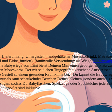
 Lieferumfang: Untergestell, handgehäkelter Moseskorb inkl. Matratze
l und Birke, furniert), Baumwolle Verwendung: als Wiege,
Stubenwag
ie Babywiege von Liini bietet Deinem Mini einen geborgenen Platz z
Moseskorbs. Der mit seitlichen Tragegriffen versehene Aufsatz ist aus
igte Gestell zu einem gesunden Raumklima bei. Du kannst die Babywi
nicht nur als sanft schaukelndes Bettchen Deines Kleinen, sondern auc
efestigen, sodass Du Babyflaschen, Spielzeuge oder Spucktücher jederze
ontage-Set sind inklusive.