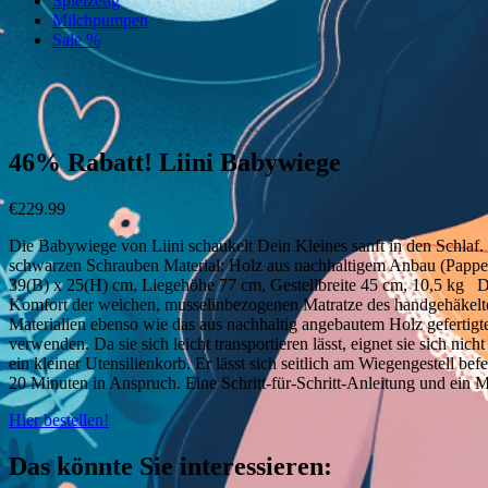
Spielzeug
Milchpumpen
Sale %
zur Wunschliste hinzufügen
zur Wunschliste hinzufügen
46% Rabatt! Liini Babywiege
€
229.99
Die Babywiege von Liini schaukelt Dein Kleines sanft in den Schlaf.
schwarzen Schrauben Material: Holz aus nachhaltigem Anbau (Pappe
39(B) x 25(H) cm, Liegehöhe 77 cm, Gestellbreite 45 cm, 10,5 kg D
Komfort der weichen, musselinbezogenen Matratze des handgehäkelten 
Materialien ebenso wie das aus nachhaltig angebautem Holz gefert
verwenden. Da sie sich leicht transportieren lässt, eignet sie sich 
ein kleiner Utensilienkorb. Er lässt sich seitlich am Wiegengestell b
20 Minuten in Anspruch. Eine Schritt-für-Schritt-Anleitung und ein M
Hier bestellen!
Das könnte Sie interessieren: