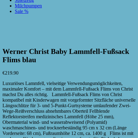
Spielzeug
Milchpumpen
Sale %
zur Wunschliste hinzufügen
zur Wunschliste hinzufügen
Werner Christ Baby Lammfell-Fußsack
Flims blau
€
219.90
Luxuriöses Lammfell, vielseitige Verwendungsmöglichkeiten,
maximaler Komfort – mit dem Lammfell-Fußsack Flims von Christ
machst Du alles richtig. Lammfell-Fußsack Flims von Christ
kompatibel mit Kinderwagen mit vorgeformter Sitzfläche universelle
Längsschlitze für 3- und 5-Punkt-Gurtsysteme umlaufender Zwei-
Wege-Reißverschluss abnehmbares Oberteil Fellblende
Reflektorstreifen medizinisches Lammfell (Höhe 25 mm),
Obermaterial wind- und wasserabweisend (Polyamid)
waschmaschinen- und trocknerbeständig 95 cm x 32 cm (Länge
Vorderseite: 68 cm), Fußraumhöhe 12 cm, ca. 1400 g Flims ist mit