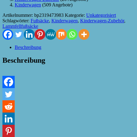
Kinderwagen
(509 Angebote)
Artikelnummer:
bp2319473983
Kategorie:
Unkategorisiert
Schlagwörter:
Fußsäcke
,
Kinderwagen
,
Kinderwagen-Zubehör
,
Lammfellfußsäcke
Beschreibung
Beschreibung