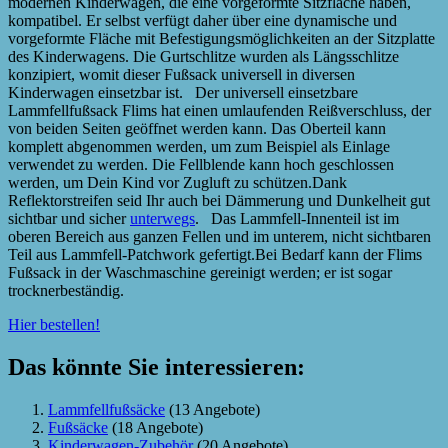
modernen Kinderwagen, die eine vorgeformte Sitzfläche haben,
kompatibel. Er selbst verfügt daher über eine dynamische und
vorgeformte Fläche mit Befestigungsmöglichkeiten an der Sitzplatte
des Kinderwagens. Die Gurtschlitze wurden als Längsschlitze
konzipiert, womit dieser Fußsack universell in diversen
Kinderwagen einsetzbar ist. Der universell einsetzbare
Lammfellfußsack Flims hat einen umlaufenden Reißverschluss, der
von beiden Seiten geöffnet werden kann. Das Oberteil kann
komplett abgenommen werden, um zum Beispiel als Einlage
verwendet zu werden. Die Fellblende kann hoch geschlossen
werden, um Dein Kind vor Zugluft zu schützen.Dank
Reflektorstreifen seid Ihr auch bei Dämmerung und Dunkelheit gut
sichtbar und sicher
unterwegs
. Das Lammfell-Innenteil ist im
oberen Bereich aus ganzen Fellen und im unterem, nicht sichtbaren
Teil aus Lammfell-Patchwork gefertigt.Bei Bedarf kann der Flims
Fußsack in der Waschmaschine gereinigt werden; er ist sogar
trocknerbeständig.
Hier bestellen!
Das könnte Sie interessieren:
Lammfellfußsäcke
(13 Angebote)
Fußsäcke
(18 Angebote)
Kinderwagen-Zubehör
(20 Angebote)