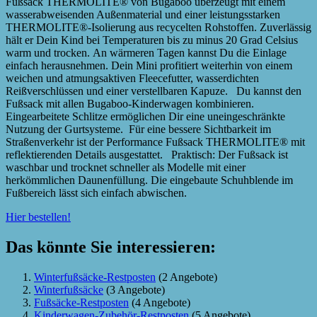
Fußsack THERMOLITE® von Bugaboo überzeugt mit einem
wasserabweisenden Außenmaterial und einer leistungsstarken
THERMOLITE®-Isolierung aus recycelten Rohstoffen. Zuverlässig
hält er Dein Kind bei Temperaturen bis zu minus 20 Grad Celsius
warm und trocken. An wärmeren Tagen kannst Du die Einlage
einfach herausnehmen. Dein Mini profitiert weiterhin von einem
weichen und atmungsaktiven Fleecefutter, wasserdichten
Reißverschlüssen und einer verstellbaren Kapuze. Du kannst den
Fußsack mit allen Bugaboo-Kinderwagen kombinieren.
Eingearbeitete Schlitze ermöglichen Dir eine uneingeschränkte
Nutzung der Gurtsysteme. Für eine bessere Sichtbarkeit im
Straßenverkehr ist der Performance Fußsack THERMOLITE® mit
reflektierenden Details ausgestattet. Praktisch: Der Fußsack ist
waschbar und trocknet schneller als Modelle mit einer
herkömmlichen Daunenfüllung. Die eingebaute Schuhblende im
Fußbereich lässt sich einfach abwischen.
Hier bestellen!
Das könnte Sie interessieren:
Winterfußsäcke-Restposten
(2 Angebote)
Winterfußsäcke
(3 Angebote)
Fußsäcke-Restposten
(4 Angebote)
Kinderwagen-Zubehör-Restposten
(5 Angebote)