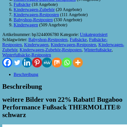
Fußsäcke
(18 Angebote)
Kinderwagen-Zubehör
(20 Angebote)
Kinderwagen-Restposten
(111 Angebote)
Babyshop-Restposten
(330 Angebote)
Kinderwagen
(509 Angebote)
Artikelnummer:
bp3244006780
Kategorie:
Unkategorisiert
Schlagwörter:
Babyshop-Restposten
,
Fußsäcke
,
Fußsäcke-
Restposten
,
Kinderwagen
,
Kinderwagen-Restposten
,
Kinderwagen-
Zubehör
,
Kinderwagen-Zubehör-Restposten
,
Winterfußsäcke
,
Winterfußsäcke-Restposten
Beschreibung
Beschreibung
weitere Bilder von 22% Rabatt! Bugaboo
Performance Fußsack THERMOLITE®
schwarz