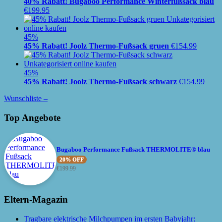
40% Rabatt! Bugaboo Performance Winterfußsack blau
€
199.95
45%
45% Rabatt! Joolz Thermo-Fußsack gruen
€
154.99
45%
45% Rabatt! Joolz Thermo-Fußsack schwarz
€
154.99
Wunschliste –
Top Angebote
Bugaboo Performance Fußsack THERMOLITE® blau
20% OFF
€
199.99
Eltern-Magazin
Tragbare elektrische Milchpumpen im ersten Babyjahr: