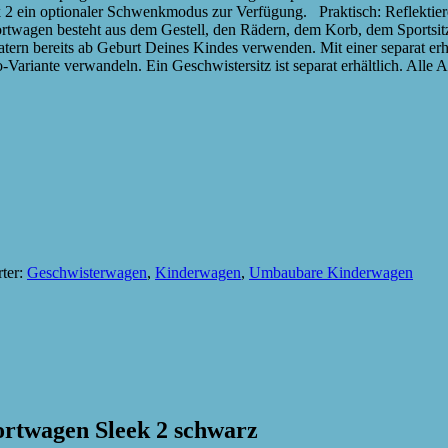
eek 2 ein optionaler Schwenkmodus zur Verfügung. Praktisch: Reflektie
twagen besteht aus dem Gestell, den Rädern, dem Korb, dem Sportsi
ern bereits ab Geburt Deines Kindes verwenden. Mit einer separat erhä
riante verwandeln. Ein Geschwistersitz ist separat erhältlich. Alle Au
ter:
Geschwisterwagen
,
Kinderwagen
,
Umbaubare Kinderwagen
ortwagen Sleek 2 schwarz