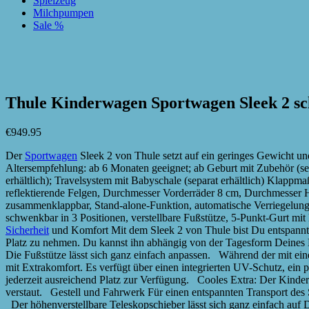
Spielzeug
Milchpumpen
Sale %
zur Wunschliste hinzufügen
zur Wunschliste hinzufügen
Thule Kinderwagen Sportwagen Sleek 2 s
€
949.95
Der
Sportwagen
Sleek 2 von Thule setzt auf ein geringes Gewicht un
Altersempfehlung: ab 6 Monaten geeignet; ab Geburt mit Zubehör (separ
erhältlich); Travelsystem mit Babyschale (separat erhältlich) Klappm
reflektierende Felgen, Durchmesser Vorderräder 8 cm, Durchmesser H
zusammenklappbar, Stand-alone-Funktion, automatische Verriegelung,
schwenkbar in 3 Positionen, verstellbare Fußstütze, 5-Punkt-Gurt m
Sicherheit
und Komfort Mit dem Sleek 2 von Thule bist Du entspannt
Platz zu nehmen. Du kannst ihn abhängig von der Tagesform Deines M
Die Fußstütze lässt sich ganz einfach anpassen. Während der mit ein
mit Extrakomfort. Es verfügt über einen integrierten UV-Schutz, ein
jederzeit ausreichend Platz zur Verfügung. Cooles Extra: Der Kinder
verstaut. Gestell und Fahrwerk Für einen entspannten Transport des
Der höhenverstellbare Teleskopschieber lässt sich ganz einfach auf