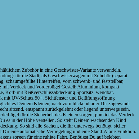
 erhältlichem Zubehör in eine Geschwister-Variante verwandeln.
ndung: für die Stadt; als Geschwisterwagen mit Zubehör (separat
, schaumgefüllte Hinterreifen, vorn schwenk- und feststellbar,
tz mit Verdeck und Vorderbügel Gestell: Aluminium, kompakt
se, Korb mit Reißverschlussabdeckung Sportsitz: wendbar,
deck mit UV-Schutz 50+, Sichtfenster und Belüftungsöffnung
glicht es Deinem Kleinen, nach vorn blickend oder Dir zugewandt
ht sitzend, entspannt zurückgelehnt oder liegend unterwegs sein.
derbügel für die Sicherheit des Kleinen sorgen, punktet das Verdeck
t Du es in der Höhe verstellen. So steht Deinem wachsenden Kind
ckung. So sind alle Sachen, die Ihr unterwegs benötigt, sicher
t Dir eine automatische Verriegelung und eine Stand-Alone-Funktion.
ens sorgen für eine ruhige Fahrt. Benötigst Du auf belebten