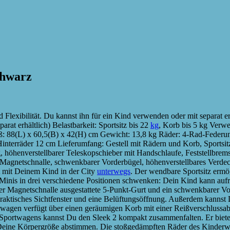
chwarz
d Flexibilität. Du kannst ihn für ein Kind verwenden oder mit separat
at erhältlich) Belastbarkeit: Sportsitz bis 22
kg
, Korb bis 5 kg Verwe
aß: 88(L) x 60,5(B) x 42(H) cm Gewicht: 13,8 kg Räder: 4-Rad-Federung
interräder 12 cm Lieferumfang: Gestell mit Rädern und Korb, Sportsi
 höhenverstellbarer Teleskopschieber mit Handschlaufe, Feststellbrem
it Magnetschnalle, schwenkbarer Vorderbügel, höhenverstellbares Ver
 mit Deinem Kind in der City
unterwegs
. Der wendbare Sportsitz ermö
inis in drei verschiedene Positionen schwenken: Dein Kind kann aufrec
er Magnetschnalle ausgestattete 5-Punkt-Gurt und ein schwenkbarer Vor
 praktisches Sichtfenster und eine Belüftungsöffnung. Außerdem kanns
wagen verfügt über einen geräumigen Korb mit einer Reißverschlussabde
 Sportwagens kannst Du den Sleek 2 kompakt zusammenfalten. Er biete
 Deine Körpergröße abstimmen. Die stoßgedämpften Räder des Kinderwag