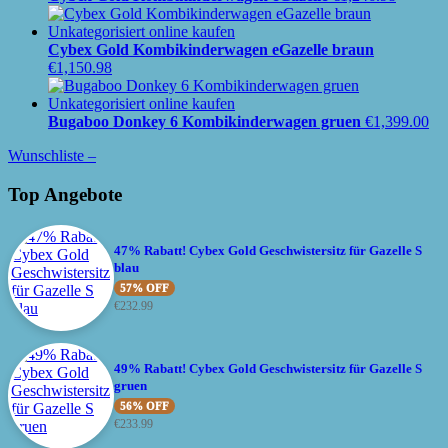
Cybex Gold Kombikinderwagen eGazelle braun
€
1,150.98
Bugaboo Donkey 6 Kombikinderwagen gruen
€
1,399.00
Wunschliste –
Top Angebote
47% Rabatt! Cybex Gold Geschwistersitz für Gazelle S
blau
57% OFF
€
232.99
49% Rabatt! Cybex Gold Geschwistersitz für Gazelle S
gruen
56% OFF
€
233.99