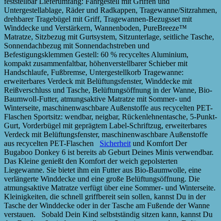
feststellbar Lieferumfang: Fahrgestell mit Griffen und
Untergestellablage, Räder und Radkappen, Tragewanne/Sitzrahmen,
drehbarer Tragebügel mit Griff, Tragewannen-Bezugsset mit
Winddecke und Verstärkern, Wannenboden, PureBreeze™
Matratze, Sitzbezug mit Gurtsystem, Sitzunterlage, seitliche Tasche,
Sonnendachbezug mit Sonnendachstreben und
Befestigungsklemmen Gestell: 60 % recyceltes Aluminium,
kompakt zusammenfaltbar, höhenverstellbarer Schieber mit
Handschlaufe, Fußbremse, Untergestellkorb Tragewanne:
erweiterbares Verdeck mit Belüftungsfenster, Winddecke mit
Reißverschluss und Tasche, Belüftungsöffnung in der Wanne, Bio-
Baumwoll-Futter, atmungsaktive Matratze mit Sommer- und
Winterseite, maschinenwaschbare Außenstoffe aus recycelten PET-
Flaschen Sportsitz: wendbar, neigbar, Rückenlehnentasche, 5-Punkt-
Gurt, Vorderbügel mit geprägtem Label-Schriftzug, erweiterbares
Verdeck mit Belüftungsfenster, maschinenwaschbare Außenstoffe
aus recycelten PET-Flaschen
Sicherheit
und Komfort Der
Bugaboo Donkey 6 ist bereits ab Geburt Deines Minis verwendbar.
Das Kleine genießt den Komfort der weich gepolsterten
Liegewanne. Sie bietet ihm ein Futter aus Bio-Baumwolle, eine
verlängerte Winddecke und eine große Belüftungsöffnung. Die
atmungsaktive Matratze verfügt über eine Sommer- und Winterseite.
Kleinigkeiten, die schnell griffbereit sein sollen, kannst Du in der
Tasche der Winddecke oder in der Tasche am Fußende der Wanne
verstauen. Sobald Dein Kind selbstständig sitzen kann, kannst Du