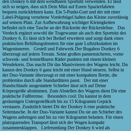
den Donkey 6 mit dem wendbaren Sportsitz verwenden. Er lässt
sich so neigen, dass sich Dein Mini auf Euren Spazierfahrten
bequem zurücklehnen kann. Ein 5-Punkt-Gurt und der mit einer
Label-Prägung versehene Vorderbügel halten das Kleine zuverlässig
auf seinem Platz. Zur Aufbewahrung wichtiger Kleinigkeiten
befindet sich eine Tasche an der Rückseite der Rückenlehne. Das
Verdeck ergänzt sowohl die Tragewanne als auch den Sportsitz des
Donkey 6. Es lässt sich bei Bedarf erweitern und sorgt dank eines
praktischen Belüftungsfensters für eine gute Luftzirkulation im
Wageninneren. Gestell und Fahrwerk Der Bugaboo Donkey 6
überzeugt auf jedem Terrain. Seine großen pannensicheren, vorne
schwenk- und feststellbaren Räder punkten mit einem kleinen
Wendekreis. Das macht Dir das Manövrieren des Wagens leicht. Du
kannst den Donkey 6 ganz leicht mit einer Hand steuern. Selbst in
der Duo-Variante überzeugt er mit einer kompakten Breite, die
problemlos durch alle Standardtüren passt. Der mit einer
Handschlaufe ausgestattete Schieber lässt sich auf Deine
Körpergröße abstimmen. Zum Abstellen des Wagens dient Dir eine
praktische Fußbremse. Besonders cool: Du kannst in dem
geräumigen Untergestellkorb bis zu 15 Kilogramm Gepäck
verstauen. Zusätzlich bietet Dir der Donkey 6 eine praktische
Seitentasche. In der Duo-Variante kannst Du sie am Schieber des
Wagens anbringen und bis zu vier Kilogramm belasten. Für einen
platzsparenden Transport lässt sich der Wagen kompakt
zusammenklappen. Lieferumfang Der Donkey 6 wird als