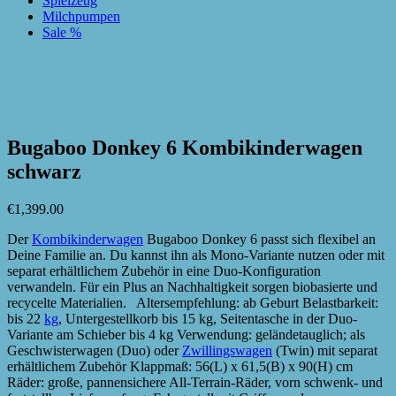
Spielzeug
Milchpumpen
Sale %
zur Wunschliste hinzufügen
zur Wunschliste hinzufügen
Bugaboo Donkey 6 Kombikinderwagen
schwarz
€
1,399.00
Der
Kombikinderwagen
Bugaboo Donkey 6 passt sich flexibel an
Deine Familie an. Du kannst ihn als Mono-Variante nutzen oder mit
separat erhältlichem Zubehör in eine Duo-Konfiguration
verwandeln. Für ein Plus an Nachhaltigkeit sorgen biobasierte und
recycelte Materialien. Altersempfehlung: ab Geburt Belastbarkeit:
bis 22
kg
, Untergestellkorb bis 15 kg, Seitentasche in der Duo-
Variante am Schieber bis 4 kg Verwendung: geländetauglich; als
Geschwisterwagen (Duo) oder
Zwillingswagen
(Twin) mit separat
erhältlichem Zubehör Klappmaß: 56(L) x 61,5(B) x 90(H) cm
Räder: große, pannensichere All-Terrain-Räder, vorn schwenk- und