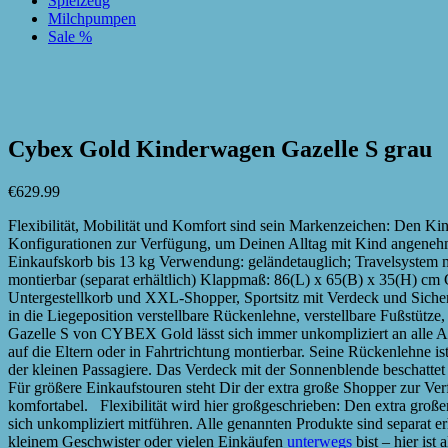
Spielzeug
Milchpumpen
Sale %
zur Wunschliste hinzufügen
zur Wunschliste hinzufügen
Cybex Gold Kinderwagen Gazelle S grau
€
629.99
Flexibilität, Mobilität und Komfort sind sein Markenzeichen: Den
Konfigurationen zur Verfügung, um Deinen Alltag mit Kind angenehm 
Einkaufskorb bis 13 kg Verwendung: geländetauglich; Travelsystem mit
montierbar (separat erhältlich) Klappmaß: 86(L) x 65(B) x 35(H) cm G
Untergestellkorb und XXL-Shopper, Sportsitz mit Verdeck und Sicherhe
in die Liegeposition verstellbare Rückenlehne, verstellbare Fußstü
Gazelle S von CYBEX Gold lässt sich immer unkompliziert an alle Anfo
auf die Eltern oder in Fahrtrichtung montierbar. Seine Rückenlehne is
der kleinen Passagiere. Das Verdeck mit der Sonnenblende beschattet 
Für größere Einkaufstouren steht Dir der extra große Shopper zur Ver
komfortabel. Flexibilität wird hier großgeschrieben: Den extra groß
sich unkompliziert mitführen. Alle genannten Produkte sind separat e
kleinem Geschwister oder vielen Einkäufen
unterwegs
bist – hier is