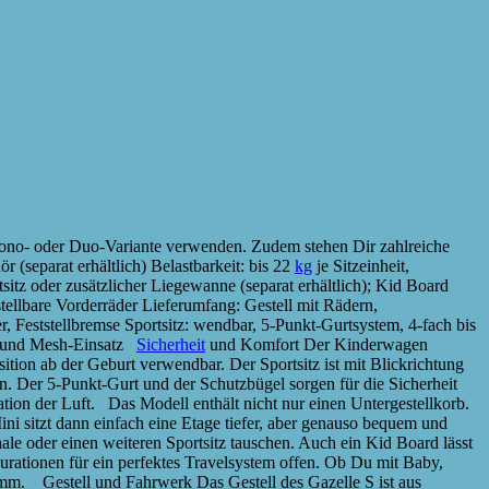
ono- oder Duo-Variante verwenden. Zudem stehen Dir zahlreiche
(separat erhältlich) Belastbarkeit: bis 22
kg
je Sitzeinheit,
itz oder zusätzlicher Liegewanne (separat erhältlich); Kid Board
tellbare Vorderräder Lieferumfang: Gestell mit Rädern,
r, Feststellbremse Sportsitz: wendbar, 5-Punkt-Gurtsystem, 4-fach bis
+) und Mesh-Einsatz
Sicherheit
und Komfort Der Kinderwagen
tion ab der Geburt verwendbar. Der Sportsitz ist mit Blickrichtung
sen. Der 5-Punkt-Gurt und der Schutzbügel sorgen für die Sicherheit
tion der Luft. Das Modell enthält nicht nur einen Untergestellkorb.
ni sitzt dann einfach eine Etage tiefer, aber genauso bequem und
le oder einen weiteren Sportsitz tauschen. Auch ein Kid Board lässt
urationen für ein perfektes Travelsystem offen. Ob Du mit Baby,
amm. Gestell und Fahrwerk Das Gestell des Gazelle S ist aus