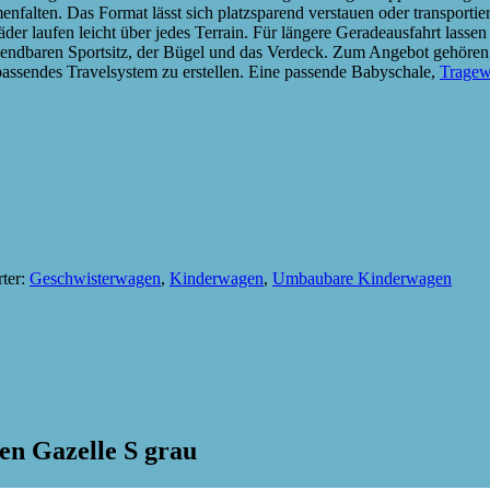
falten. Das Format lässt sich platzsparend verstauen oder transportie
äder laufen leicht über jedes Terrain. Für längere Geradeausfahrt lass
ndbaren Sportsitz, der Bügel und das Verdeck. Zum Angebot gehören
passendes Travelsystem zu erstellen. Eine passende Babyschale,
Trage
ter:
Geschwisterwagen
,
Kinderwagen
,
Umbaubare Kinderwagen
en Gazelle S grau