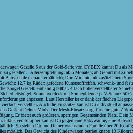
 Kinderwagen Gazelle S aus der Gold-Serie von CYBEX kannst Du als M
zu gestalten. Altersempfehlung: ab 6 Monaten; ab Geburt mit Zubehör 
 Babyschale (separat erhältlich); Duo-Variante mit zusätzlichem Sports
ewicht: 12,7 kg Räder: gefederte Kunststoffreifen, schwenk- und fests
itsbügel Gestell: einhändig faltbar, 4-fach höhenverstellbarer Schiebe
tze, Sicherheitsbügel, Sonnenverdeck mit Sonnenblende (UV-Schutz 50
rderungen anpassen. Laut Hersteller ist er dank der flachen Liegeposi
t vierfach verstellbar. Auch die Fußstütze kannst Du individuell anpas
das Gesicht Deines Minis. Der Mesh-Einsatz sorgt für eine gute Zirkula
fügung. Er bietet auch größeren, sperrigen Gegenständen Platz. Dein Mi
en, inklusiven Shopper kannst Du gegen eine Babywanne, eine Babyscha
rhältlich. So stehen Dir und Deiner wachsenden Familie über 20 Konfig
t alles möglich. Das Gewicht des Kinderwagen beträgt knapp 13 Kilogr