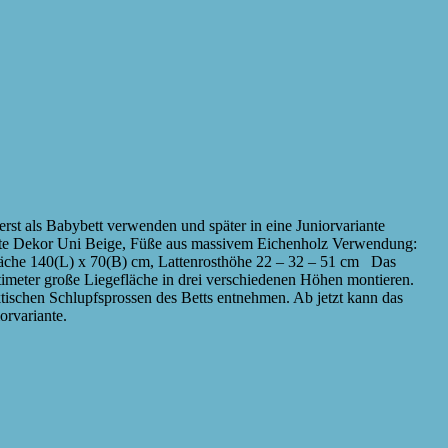
st als Babybett verwenden und später in eine Juniorvariante
latte Dekor Uni Beige, Füße aus massivem Eichenholz Verwendung:
äche 140(L) x 70(B) cm, Lattenrosthöhe 22 – 32 – 51 cm Das
imeter große Liegefläche in drei verschiedenen Höhen montieren.
tischen Schlupfsprossen des Betts entnehmen. Ab jetzt kann das
orvariante.