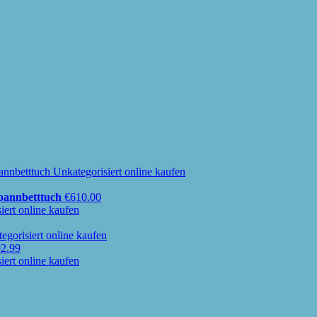
pannbetttuch
€
610.00
2.99