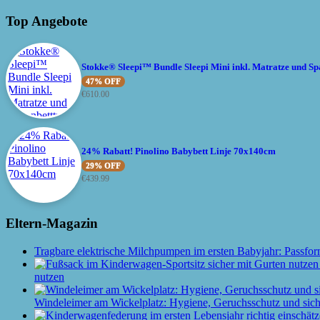
Top Angebote
Stokke® Sleepi™ Bundle Sleepi Mini inkl. Matratze und Sp
47% OFF
€
610.00
24% Rabatt! Pinolino Babybett Linje 70x140cm
29% OFF
€
439.99
Eltern-Magazin
Tragbare elektrische Milchpumpen im ersten Babyjahr: Passfor
nutzen
Windeleimer am Wickelplatz: Hygiene, Geruchsschutz und siche