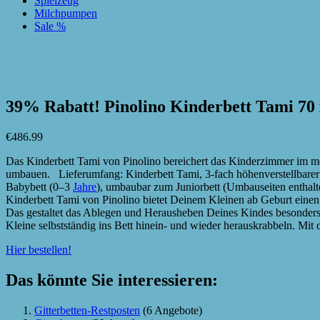
Spielzeug
Milchpumpen
Sale %
zur Wunschliste hinzufügen
zur Wunschliste hinzufügen
39% Rabatt! Pinolino Kinderbett Tami 70
€
486.99
Das Kinderbett Tami von Pinolino bereichert das Kinderzimmer im mo
umbauen. Lieferumfang: Kinderbett Tami, 3-fach höhenverstellbarer
Babybett (0–3
Jahre
), umbaubar zum Juniorbett (Umbauseiten enthalte
Kinderbett Tami von Pinolino bietet Deinem Kleinen ab Geburt einen
Das gestaltet das Ablegen und Herausheben Deines Kindes besonders 
Kleine selbstständig ins Bett hinein- und wieder herauskrabbeln. Mit 
Hier bestellen!
Das könnte Sie interessieren:
Gitterbetten-Restposten
(6 Angebote)