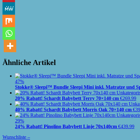
Ähnliche Artikel
47%
Stokke® Sleepi™ Bundle Sleepi Mini inkl. Matratze und S
20% Rabatt! Schardt Babybett Terry 70×140 cm
€
269.99
40% Rabatt! Schardt Babybett Morris Oak 70×140 cm
€
39
29%
24% Rabatt! Pinolino Babybett Linje 70x140cm
€
439.99
Wunschliste –