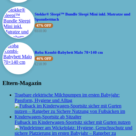
Stokke® Sleepi™ Bundle Sleepi Mini inkl. Matratze und
Spannbetttuch
47% OFF
€
610.00
Roba Kombi-Babybett Malo 70×140 cm
46% OFF
€
218.99
Eltern-Magazin
Tragbare elektrische Milchpumpen im ersten Babyjahr:
Passform, Hygiene und Alltag
Fußsack im Kinderwagen-Sportsitz sicher mit Gurten nutzen