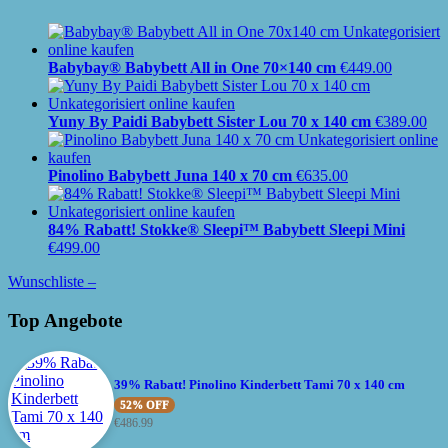
Babybay® Babybett All in One 70×140 cm
€
449.00
Yuny By Paidi Babybett Sister Lou 70 x 140 cm
€
389.00
Pinolino Babybett Juna 140 x 70 cm
€
635.00
84% Rabatt! Stokke® Sleepi™ Babybett Sleepi Mini
€
499.00
Wunschliste –
Top Angebote
39% Rabatt! Pinolino Kinderbett Tami 70 x 140 cm
52% OFF
€
486.99