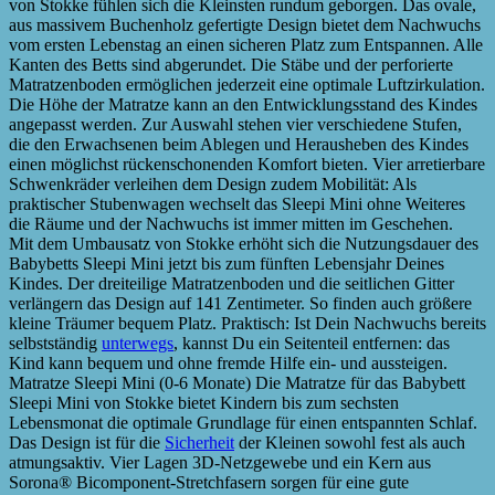
von Stokke fühlen sich die Kleinsten rundum geborgen. Das ovale,
aus massivem Buchenholz gefertigte Design bietet dem Nachwuchs
vom ersten Lebenstag an einen sicheren Platz zum Entspannen. Alle
Kanten des Betts sind abgerundet. Die Stäbe und der perforierte
Matratzenboden ermöglichen jederzeit eine optimale Luftzirkulation.
Die Höhe der Matratze kann an den Entwicklungsstand des Kindes
angepasst werden. Zur Auswahl stehen vier verschiedene Stufen,
die den Erwachsenen beim Ablegen und Herausheben des Kindes
einen möglichst rückenschonenden Komfort bieten. Vier arretierbare
Schwenkräder verleihen dem Design zudem Mobilität: Als
praktischer Stubenwagen wechselt das Sleepi Mini ohne Weiteres
die Räume und der Nachwuchs ist immer mitten im Geschehen.
Mit dem Umbausatz von Stokke erhöht sich die Nutzungsdauer des
Babybetts Sleepi Mini jetzt bis zum fünften Lebensjahr Deines
Kindes. Der dreiteilige Matratzenboden und die seitlichen Gitter
verlängern das Design auf 141 Zentimeter. So finden auch größere
kleine Träumer bequem Platz. Praktisch: Ist Dein Nachwuchs bereits
selbstständig
unterwegs
, kannst Du ein Seitenteil entfernen: das
Kind kann bequem und ohne fremde Hilfe ein- und aussteigen.
Matratze Sleepi Mini (0-6 Monate) Die Matratze für das Babybett
Sleepi Mini von Stokke bietet Kindern bis zum sechsten
Lebensmonat die optimale Grundlage für einen entspannten Schlaf.
Das Design ist für die
Sicherheit
der Kleinen sowohl fest als auch
atmungsaktiv. Vier Lagen 3D-Netzgewebe und ein Kern aus
Sorona® Bicomponent-Stretchfasern sorgen für eine gute