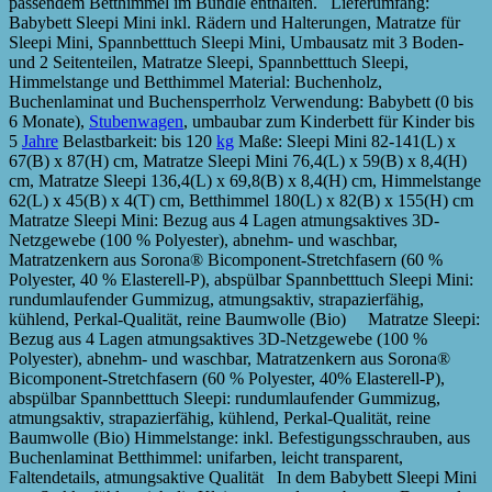
passendem Betthimmel im Bundle enthalten. Lieferumfang:
Babybett Sleepi Mini inkl. Rädern und Halterungen, Matratze für
Sleepi Mini, Spannbetttuch Sleepi Mini, Umbausatz mit 3 Boden-
und 2 Seitenteilen, Matratze Sleepi, Spannbetttuch Sleepi,
Himmelstange und Betthimmel Material: Buchenholz,
Buchenlaminat und Buchensperrholz Verwendung: Babybett (0 bis
6 Monate),
Stubenwagen
, umbaubar zum Kinderbett für Kinder bis
5
Jahre
Belastbarkeit: bis 120
kg
Maße: Sleepi Mini 82-141(L) x
67(B) x 87(H) cm, Matratze Sleepi Mini 76,4(L) x 59(B) x 8,4(H)
cm, Matratze Sleepi 136,4(L) x 69,8(B) x 8,4(H) cm, Himmelstange
62(L) x 45(B) x 4(T) cm, Betthimmel 180(L) x 82(B) x 155(H) cm
Matratze Sleepi Mini: Bezug aus 4 Lagen atmungsaktives 3D-
Netzgewebe (100 % Polyester), abnehm- und waschbar,
Matratzenkern aus Sorona® Bicomponent-Stretchfasern (60 %
Polyester, 40 % Elasterell-P), abspülbar Spannbetttuch Sleepi Mini:
rundumlaufender Gummizug, atmungsaktiv, strapazierfähig,
kühlend, Perkal-Qualität, reine Baumwolle (Bio) Matratze Sleepi:
Bezug aus 4 Lagen atmungsaktives 3D-Netzgewebe (100 %
Polyester), abnehm- und waschbar, Matratzenkern aus Sorona®
Bicomponent-Stretchfasern (60 % Polyester, 40% Elasterell-P),
abspülbar Spannbetttuch Sleepi: rundumlaufender Gummizug,
atmungsaktiv, strapazierfähig, kühlend, Perkal-Qualität, reine
Baumwolle (Bio) Himmelstange: inkl. Befestigungsschrauben, aus
Buchenlaminat Betthimmel: unifarben, leicht transparent,
Faltendetails, atmungsaktive Qualität In dem Babybett Sleepi Mini