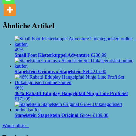
Ähnliche Artikel
49%
Small Foot Kletterkuppel Adventure
€
230.99
Stapelstein Grimms x Stapelstein Set
€
215.00
46%
46% Rabatt! Eduplay Hangelpfad Ninja Line Profi Set
€
171.99
Stapelstein Stapelstein Original Grow
€
189.00
Wunschliste –