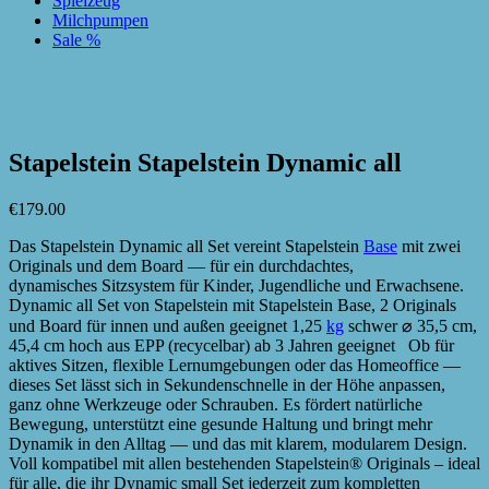
Spielzeug
Milchpumpen
Sale %
zur Wunschliste hinzufügen
zur Wunschliste hinzufügen
Stapelstein Stapelstein Dynamic all
€
179.00
Das Stapelstein Dynamic all Set vereint Stapelstein
Base
mit zwei
Originals und dem Board — für ein durchdachtes,
dynamisches Sitzsystem für Kinder, Jugendliche und Erwachsene.
Dynamic all Set von Stapelstein mit Stapelstein Base, 2 Originals
und Board für innen und außen geeignet 1,25
kg
schwer ⌀ 35,5 cm,
45,4 cm hoch aus EPP (recycelbar) ab 3 Jahren geeignet Ob für
aktives Sitzen, flexible Lernumgebungen oder das Homeoffice —
dieses Set lässt sich in Sekundenschnelle in der Höhe anpassen,
ganz ohne Werkzeuge oder Schrauben. Es fördert natürliche
Bewegung, unterstützt eine gesunde Haltung und bringt mehr
Dynamik in den Alltag — und das mit klarem, modularem Design.
Voll kompatibel mit allen bestehenden Stapelstein® Originals – ideal
für alle, die ihr Dynamic small Set jederzeit zum kompletten