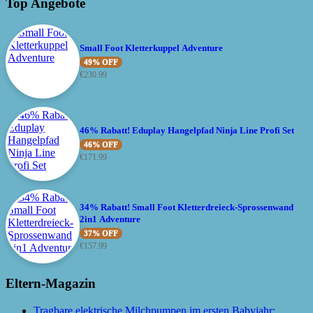
Top Angebote
Small Foot Kletterkuppel Adventure
49% OFF
€
230.99
46% Rabatt! Eduplay Hangelpfad Ninja Line Profi Set
46% OFF
€
171.99
34% Rabatt! Small Foot Kletterdreieck-Sprossenwand
2in1 Adventure
37% OFF
€
157.99
Eltern-Magazin
Tragbare elektrische Milchpumpen im ersten Babyjahr: