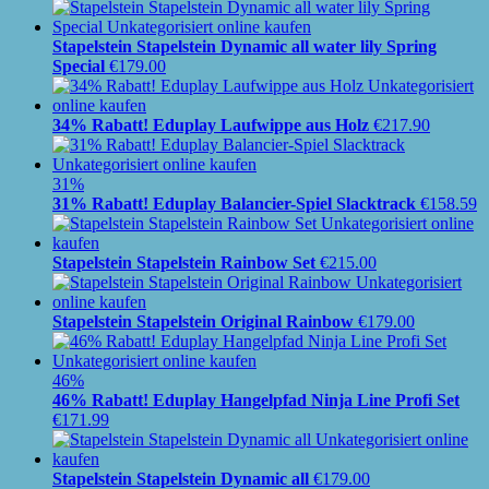
Stapelstein Stapelstein Dynamic all water lily Spring
Special
€
179.00
34% Rabatt! Eduplay Laufwippe aus Holz
€
217.90
31%
31% Rabatt! Eduplay Balancier-Spiel Slacktrack
€
158.59
Stapelstein Stapelstein Rainbow Set
€
215.00
Stapelstein Stapelstein Original Rainbow
€
179.00
46%
46% Rabatt! Eduplay Hangelpfad Ninja Line Profi Set
€
171.99
Stapelstein Stapelstein Dynamic all
€
179.00