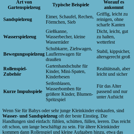
Art von
Worauf es
Typische Beispiele
Gartenspielzeug
ankommt
Griffig, leicht zu
Eimer, Schaufel, Rechen,
Sandspielzeug
reinigen, ohne
Förmchen, Sieb
scharfe Kanten
Gießkanne,
Dicht, leicht, gut
Wasserspielzeug
Wasserbecher, kleine
zu halten,
Wasserräder
wetterfest
Schubkarre, Ziehwagen,
Stabil, kippsicher,
Bewegungsspielzeug
Lauflernwagen für
altersgerecht groß
draußen
Gartenhandschuhe für
Rollenspiel-
Realitätsnah, aber
Kinder, Mini-Spaten,
Zubehör
leicht und sicher
Kinderbesen
Seifenblasen,
Für das Alter
Wasserbomben für
Kurze Impulsspiele
passend und nur
größere Kinder, Blumen-
unter Aufsicht
Spritzspiel
Wenn Sie für Babys oder sehr junge Kleinkinder einkaufen, sind
Wasser- und Sandspielzeug
oft der beste Einstieg. Die
Handlungen sind einfach: fühlen, schütten, füllen, leeren. Das reicht
oft schon, um lange beschäftigt zu sein. Für ältere Kleinkinder
kommen dann Rollenspiel und kleine Aufgaben hinzu, etwa das