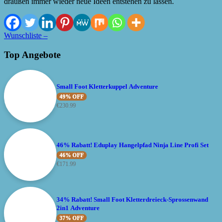
draußen immer wieder neue Ideen entstehen zu lassen.
Wunschliste –
Top Angebote
Small Foot Kletterkuppel Adventure
49% OFF
€
230.99
46% Rabatt! Eduplay Hangelpfad Ninja Line Profi Set
46% OFF
€
171.99
34% Rabatt! Small Foot Kletterdreieck-Sprossenwand
2in1 Adventure
37% OFF