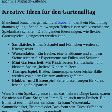
auch wie Mitmach-Zubehör.
Kreative Ideen für den Gartenalltag
Manchmal braucht es gar nicht viel
Zubehör
, damit ein Nachmittag
draußen gelingt. Schon mit wenigen Teilen lassen sich verschiedene
Spielanlässe schaffen. Die folgenden Ideen zeigen, wie flexibel
Gartenspielzeug eingesetzt werden kann:
Sandküche
: Eimer, Schaufel und Förmchen werden zu
Kochgeschirr.
Wasserstation
: Ein Becher, eine Gießkanne und ein paar
Steine reichen für Experimente mit Füllen und Schütten.
Mini-Gartenarbeit
: Mit Kinderbesen, Handschuhen und
kleinem Spaten „helfen“ Kinder im Beet.
Transportspiel
: Blätter, Tannenzapfen oder leichte Bälle
werden von einem Ort zum anderen gefahren.
Blubber- und Blasenspiel
: Seifenblasen sorgen für kurze,
lebendige Spielpausen.
Wenn Sie ein Spielzeug auswählen, das mehrere Dinge kann, sparen
Sie nicht nur Platz. Sie geben Ihrem Kind auch mehr Freiheit. Ein
Eimer ist eben nicht nur ein Eimer. Er kann Wassertank,
Sammelbehälter, Trommel oder Backform sein. Diese Offenheit
macht gutes Spielzeug oft so wertvoll.