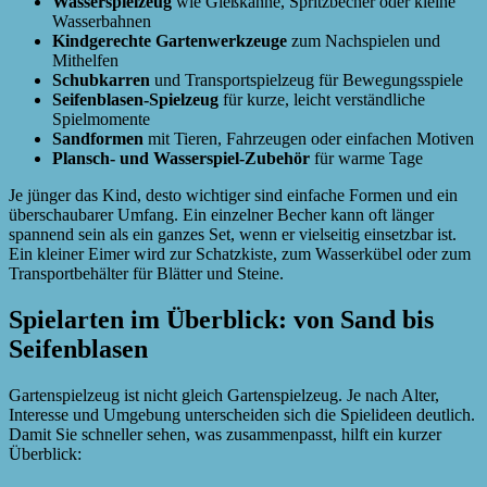
Wasserspielzeug
wie Gießkanne, Spritzbecher oder kleine
Wasserbahnen
Kindgerechte Gartenwerkzeuge
zum Nachspielen und
Mithelfen
Schubkarren
und Transportspielzeug für Bewegungsspiele
Seifenblasen-Spielzeug
für kurze, leicht verständliche
Spielmomente
Sandformen
mit Tieren, Fahrzeugen oder einfachen Motiven
Plansch- und Wasserspiel-Zubehör
für warme Tage
Je jünger das Kind, desto wichtiger sind einfache Formen und ein
überschaubarer Umfang. Ein einzelner Becher kann oft länger
spannend sein als ein ganzes Set, wenn er vielseitig einsetzbar ist.
Ein kleiner Eimer wird zur Schatzkiste, zum Wasserkübel oder zum
Transportbehälter für Blätter und Steine.
Spielarten im Überblick: von Sand bis
Seifenblasen
Gartenspielzeug ist nicht gleich Gartenspielzeug. Je nach Alter,
Interesse und Umgebung unterscheiden sich die Spielideen deutlich.
Damit Sie schneller sehen, was zusammenpasst, hilft ein kurzer
Überblick: