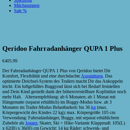
Spielzeug
Milchpumpen
Sale %
zur Wunschliste hinzufügen
zur Wunschliste hinzufügen
Qeridoo Fahrradanhänger QUPA 1 Plus
€
405.99
Der Fahrradanhänger QUPA 1 Plus von Qeridoo bietet Dir
Komfort, Flexibilität und eine durchdachte
Ausstattung
. Das
optimierte Deichsel-System des Trailers macht Dir das Ankoppeln
leicht. Ein luftgefülltes Buggyrad lässt sich bei Bedarf feststellen
und Dein Kind genießt dank der höhenverstellbare Kopfstütze noch
mehr Halt. Altersempfehlung: ab 6 Monaten; ab 1 Monat mit
Hängematte (separat erhältlich) im Buggy-Modus bzw. ab 3
Monaten im Trailer-Modus Belastbarkeit: bis 36
kg
(max.
Körpergewicht des Kindes 22 kg); max. Körpergröße 105 cm
Verwendung: Fahrradanhänger, Buggy, mit separat erhältlichem
Zubehör als
Jogger
, Skater, Ski + Hike-Variante Klappmaß: 105(L)
x 62(B) x 36(H) cm Gewicht: 14 kg Räder: schwenk- und