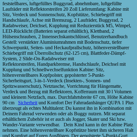
feststellbares, luftgefülltes Buggyrad, abnehmbare, luftgefüllte
Laufräder mit Reflektorstreifen 20 Zoll Lieferumfang: Kabine mit
Sitz, Verdeck und Sonnenschutz, Kopfstütze, Schiebegriff mit
Handschlaufe, Achse mit Bremszug, 2 Laufräder, Buggyrad, 2
Radabweiser, Deichsel, Kupplung mit Reduzierstück M5, Wimpel,
LED-Rücklicht (Batterien separat erhältlich), Klettband, 2
Hülsenschrauben, 2 Innensechskantschlüssel, Benutzerhandbuch
Gestell: verstärkter Aluminiumrahmen mit Bodenschutz, tiefer
Schwerpunkt, Seiten- und Heckaufprallschutz, höhenverstellbarer
Schiebegriff mit Überrollschutz (62-125 cm), Blattfeder-Dämpf-
System, 2 Slide-On-Radabweiser mit
Reflektorstreifen, Handparkbremse, Handschlaufe, Deichsel mit
Kupplung und Schnellwechselfunktion Kabine: Sitz,
höhenverstellbares Kopfpolster, gepolsterter 5-Punkt-
Sicherheitsgurt, 3-in-1-Verdeck (Insekten-, Sonnen- und
Spritzwasserschutz), Netztasche, Vorrichtung für Hängematte,
Verdeck und Bezug mit Reflektoren, Kofferraum mit 30 l Volumen
und kleinem Netzfach, max. Durchfahrtsbreite 67 cm, Höhe Kabine
90 cm
Sicherheit
und Komfort Der Fahrradanhänger QUPA 1 Plus
überzeugt als echtes Multitalent: Du kannst ihn in Kombination mit
Deinem Fahrrad verwenden oder als Buggy nutzen. Mit separat
erhältlichem Zubehör ist er auch als Jogger, Skater und Ski bzw.
Wander-Variante verwendbar. Dein Kind kann in der Kabine Platz
nehmen. Eine höhenverstellbare Kopfstütze bietet ihm sicheren Halt
und Komfort auf Euren Ausflügen. Der gepolsterte 5-Punkt-Gurt