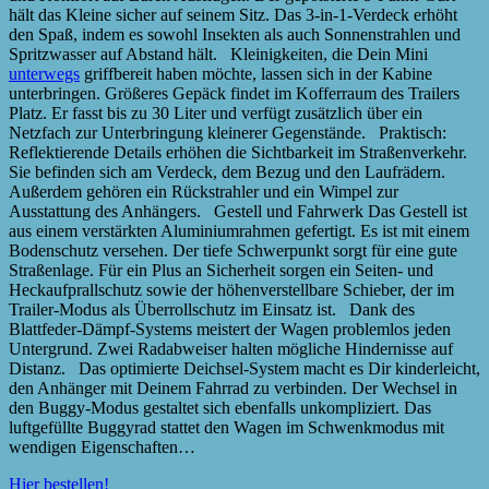
hält das Kleine sicher auf seinem Sitz. Das 3-in-1-Verdeck erhöht
den Spaß, indem es sowohl Insekten als auch Sonnenstrahlen und
Spritzwasser auf Abstand hält. Kleinigkeiten, die Dein Mini
unterwegs
griffbereit haben möchte, lassen sich in der Kabine
unterbringen. Größeres Gepäck findet im Kofferraum des Trailers
Platz. Er fasst bis zu 30 Liter und verfügt zusätzlich über ein
Netzfach zur Unterbringung kleinerer Gegenstände. Praktisch:
Reflektierende Details erhöhen die Sichtbarkeit im Straßenverkehr.
Sie befinden sich am Verdeck, dem Bezug und den Laufrädern.
Außerdem gehören ein Rückstrahler und ein Wimpel zur
Ausstattung des Anhängers. Gestell und Fahrwerk Das Gestell ist
aus einem verstärkten Aluminiumrahmen gefertigt. Es ist mit einem
Bodenschutz versehen. Der tiefe Schwerpunkt sorgt für eine gute
Straßenlage. Für ein Plus an Sicherheit sorgen ein Seiten- und
Heckaufprallschutz sowie der höhenverstellbare Schieber, der im
Trailer-Modus als Überrollschutz im Einsatz ist. Dank des
Blattfeder-Dämpf-Systems meistert der Wagen problemlos jeden
Untergrund. Zwei Radabweiser halten mögliche Hindernisse auf
Distanz. Das optimierte Deichsel-System macht es Dir kinderleicht,
den Anhänger mit Deinem Fahrrad zu verbinden. Der Wechsel in
den Buggy-Modus gestaltet sich ebenfalls unkompliziert. Das
luftgefüllte Buggyrad stattet den Wagen im Schwenkmodus mit
wendigen Eigenschaften…
Hier bestellen!