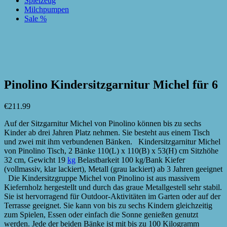
Spielzeug
Milchpumpen
Sale %
zur Wunschliste hinzufügen
zur Wunschliste hinzufügen
Pinolino Kindersitzgarnitur Michel für 6
€
211.99
Auf der Sitzgarnitur Michel von Pinolino können bis zu sechs
Kinder ab drei Jahren Platz nehmen. Sie besteht aus einem Tisch
und zwei mit ihm verbundenen Bänken. Kindersitzgarnitur Michel
von Pinolino Tisch, 2 Bänke 110(L) x 110(B) x 53(H) cm Sitzhöhe
32 cm, Gewicht 19
kg
Belastbarkeit 100 kg/Bank Kiefer
(vollmassiv, klar lackiert), Metall (grau lackiert) ab 3 Jahren geeignet
Die Kindersitzgruppe Michel von Pinolino ist aus massivem
Kiefernholz hergestellt und durch das graue Metallgestell sehr stabil.
Sie ist hervorragend für Outdoor-Aktivitäten im Garten oder auf der
Terrasse geeignet. Sie kann von bis zu sechs Kindern gleichzeitig
zum Spielen, Essen oder einfach die Sonne genießen genutzt
werden. Jede der beiden Bänke ist mit bis zu 100 Kilogramm