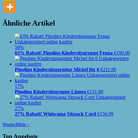
Ähnliche Artikel
50%
63% Rabatt! Pinolino Kindersitzgruppe Fenna
€
199.00
Pinolino Kindersitzgarnitur Michel für 6
€
211.99
17%
Pinolino Kindersitzgruppe Linnea
€
151.99
27%
27% Rabatt! Wigiwama Sitzsack Cord
€
156.99
Wunschliste –
Top Angebote