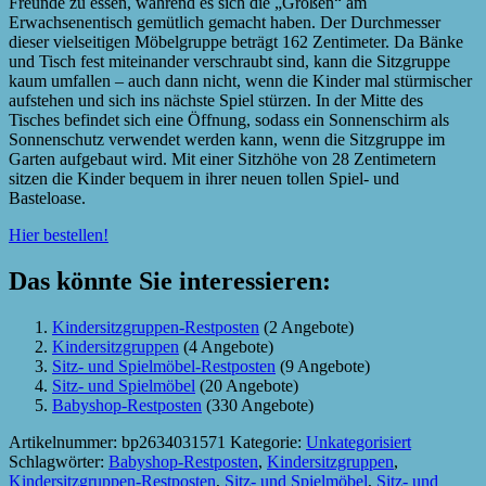
Freunde zu essen, während es sich die „Großen“ am
Erwachsenentisch gemütlich gemacht haben. Der Durchmesser
dieser vielseitigen Möbelgruppe beträgt 162 Zentimeter. Da Bänke
und Tisch fest miteinander verschraubt sind, kann die Sitzgruppe
kaum umfallen – auch dann nicht, wenn die Kinder mal stürmischer
aufstehen und sich ins nächste Spiel stürzen. In der Mitte des
Tisches befindet sich eine Öffnung, sodass ein Sonnenschirm als
Sonnenschutz verwendet werden kann, wenn die Sitzgruppe im
Garten aufgebaut wird. Mit einer Sitzhöhe von 28 Zentimetern
sitzen die Kinder bequem in ihrer neuen tollen Spiel- und
Basteloase.
Hier bestellen!
Das könnte Sie interessieren:
Kindersitzgruppen-Restposten
(2 Angebote)
Kindersitzgruppen
(4 Angebote)
Sitz- und Spielmöbel-Restposten
(9 Angebote)
Sitz- und Spielmöbel
(20 Angebote)
Babyshop-Restposten
(330 Angebote)
Artikelnummer:
bp2634031571
Kategorie:
Unkategorisiert
Schlagwörter:
Babyshop-Restposten
,
Kindersitzgruppen
,
Kindersitzgruppen-Restposten
,
Sitz- und Spielmöbel
,
Sitz- und