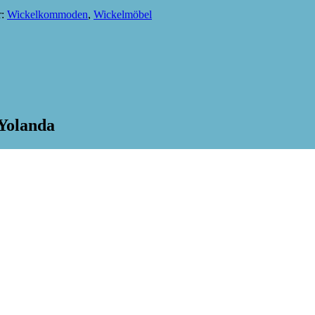
r:
Wickelkommoden
,
Wickelmöbel
Yolanda