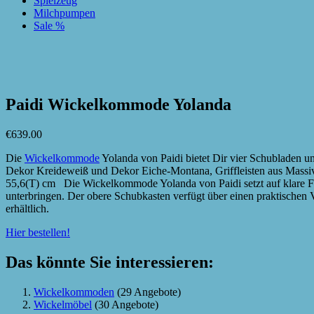
Spielzeug
Milchpumpen
Sale %
zur Wunschliste hinzufügen
zur Wunschliste hinzufügen
Paidi Wickelkommode Yolanda
€
639.00
Die
Wickelkommode
Yolanda von Paidi bietet Dir vier Schubladen
Dekor Kreideweiß und Dekor Eiche-Montana, Griffleisten aus Massi
55,6(T) cm Die Wickelkommode Yolanda von Paidi setzt auf klare F
unterbringen. Der obere Schubkasten verfügt über einen praktischen
erhältlich.
Hier bestellen!
Das könnte Sie interessieren:
Wickelkommoden
(29 Angebote)
Wickelmöbel
(30 Angebote)