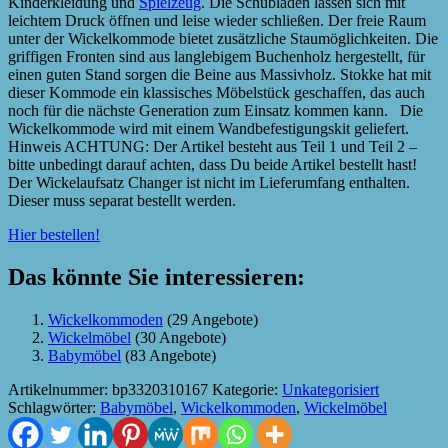
Kinderkleidung und
Spielzeug
. Die Schubladen lassen sich mit
leichtem Druck öffnen und leise wieder schließen. Der freie Raum
unter der Wickelkommode bietet zusätzliche Staumöglichkeiten. Die
griffigen Fronten sind aus langlebigem Buchenholz hergestellt, für
einen guten Stand sorgen die Beine aus Massivholz. Stokke hat mit
dieser Kommode ein klassisches Möbelstück geschaffen, das auch
noch für die nächste Generation zum Einsatz kommen kann. Die
Wickelkommode wird mit einem Wandbefestigungskit geliefert.
Hinweis ACHTUNG: Der Artikel besteht aus Teil 1 und Teil 2 –
bitte unbedingt darauf achten, dass Du beide Artikel bestellt hast!
Der Wickelaufsatz Changer ist nicht im Lieferumfang enthalten.
Dieser muss separat bestellt werden.
Hier bestellen!
Das könnte Sie interessieren:
Wickelkommoden
(29 Angebote)
Wickelmöbel
(30 Angebote)
Babymöbel
(83 Angebote)
Artikelnummer:
bp3320310167
Kategorie:
Unkategorisiert
Schlagwörter:
Babymöbel
,
Wickelkommoden
,
Wickelmöbel