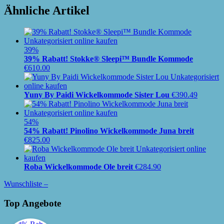
Ähnliche Artikel
39%
39% Rabatt! Stokke® Sleepi™ Bundle Kommode
€
610.00
Yuny By Paidi Wickelkommode Sister Lou
€
390.49
54%
54% Rabatt! Pinolino Wickelkommode Juna breit
€
825.00
Roba Wickelkommode Ole breit
€
284.90
Wunschliste –
Top Angebote