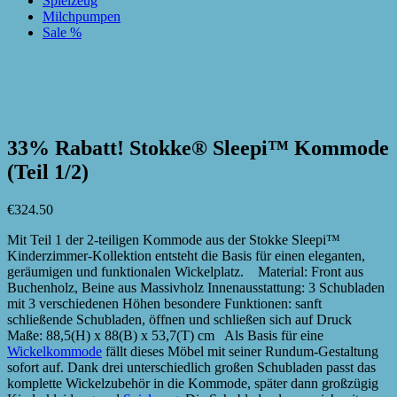
Spielzeug
Milchpumpen
Sale %
zur Wunschliste hinzufügen
zur Wunschliste hinzufügen
33% Rabatt! Stokke® Sleepi™ Kommode
(Teil 1/2)
€
324.50
Mit Teil 1 der 2-teiligen Kommode aus der Stokke Sleepi™
Kinderzimmer-Kollektion entsteht die Basis für einen eleganten,
geräumigen und funktionalen Wickelplatz. Material: Front aus
Buchenholz, Beine aus Massivholz Innenausstattung: 3 Schubladen
mit 3 verschiedenen Höhen besondere Funktionen: sanft
schließende Schubladen, öffnen und schließen sich auf Druck
Maße: 88,5(H) x 88(B) x 53,7(T) cm Als Basis für eine
Wickelkommode
fällt dieses Möbel mit seiner Rundum-Gestaltung
sofort auf. Dank drei unterschiedlich großen Schubladen passt das
komplette Wickelzubehör in die Kommode, später dann großzügig