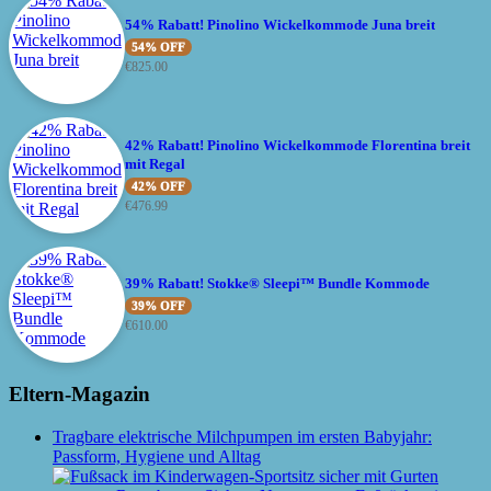
54% Rabatt! Pinolino Wickelkommode Juna breit
54% OFF
€
825.00
42% Rabatt! Pinolino Wickelkommode Florentina breit
mit Regal
42% OFF
€
476.99
39% Rabatt! Stokke® Sleepi™ Bundle Kommode
39% OFF
€
610.00
Eltern-Magazin
Tragbare elektrische Milchpumpen im ersten Babyjahr:
Passform, Hygiene und Alltag