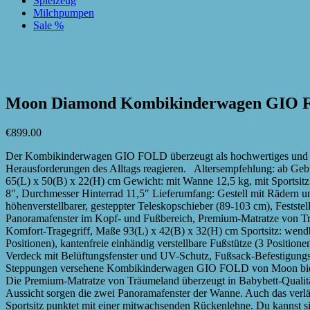
Spielzeug
Milchpumpen
Sale %
zur Wunschliste hinzufügen
zur Wunschliste hinzufügen
Moon Diamond Kombikinderwagen GIO 
€
899.00
Der Kombikinderwagen GIO FOLD überzeugt als hochwertiges und dur
Herausforderungen des Alltags reagieren. Altersempfehlung: ab Gebu
65(L) x 50(B) x 22(H) cm Gewicht: mit Wanne 12,5 kg, mit Sportsitz
8″, Durchmesser Hinterrad 11,5″ Lieferumfang: Gestell mit Rädern u
höhenverstellbarer, gesteppter Teleskopschieber (89-103 cm), Festst
Panoramafenster im Kopf- und Fußbereich, Premium-Matratze von Tr
Komfort-Tragegriff, Maße 93(L) x 42(B) x 32(H) cm Sportsitz: wendba
Positionen), kantenfreie einhändig verstellbare Fußstütze (3 Positi
Verdeck mit Belüftungsfenster und UV-Schutz, Fußsack-Befestigun
Steppungen versehene Kombikinderwagen GIO FOLD von Moon bietet 
Die Premium-Matratze von Träumeland überzeugt in Babybett-Qualitä
Aussicht sorgen die zwei Panoramafenster der Wanne. Auch das ver
Sportsitz punktet mit einer mitwachsenden Rückenlehne. Du kannst sie 