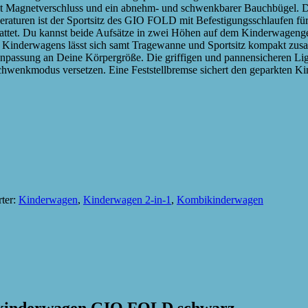
mit Magnetverschluss und ein abnehm- und schwenkbarer Bauchbügel. D
eraturen ist der Sportsitz des GIO FOLD mit Befestigungsschlaufen fü
attet. Du kannst beide Aufsätze in zwei Höhen auf dem Kinderwagenges
Kinderwagens lässt sich samt Tragewanne und Sportsitz kompakt zusamm
 Anpassung an Deine Körpergröße. Die griffigen und pannensicheren Lig
 Schwenkmodus versetzen. Eine Feststellbremse sichert den geparkten
ter:
Kinderwagen
,
Kinderwagen 2-in-1
,
Kombikinderwagen