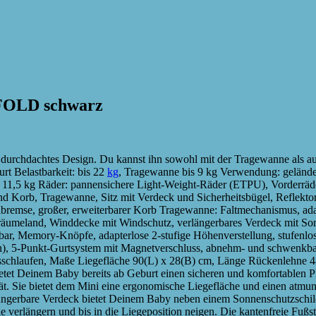
FOLD schwarz
chdachtes Design. Du kannst ihn sowohl mit der Tragewanne als auch
rt Belastbarkeit: bis 22
kg
, Tragewanne bis 9 kg Verwendung: geländet
 11,5 kg Räder: pannensichere Light-Weight-Räder (ETPU), Vorderräde
nd Korb, Tragewanne, Sitz mit Verdeck und Sicherheitsbügel, Reflekto
ellbremse, großer, erweiterbarer Korb Tragewanne: Faltmechanismus, a
äumeland, Winddecke mit Windschutz, verlängerbares Verdeck mit Sonn
r, Memory-Knöpfe, adapterlose 2-stufige Höhenverstellung, stufenlos 
onen), 5-Punkt-Gurtsystem mit Magnetverschluss, abnehm- und schwenkba
gsschlaufen, Maße Liegefläche 90(L) x 28(B) cm, Länge Rückenlehn
Deinem Baby bereits ab Geburt einen sicheren und komfortablen Plat
t. Sie bietet dem Mini eine ergonomische Liegefläche und einen atm
längerbare Verdeck bietet Deinem Baby neben einem Sonnenschutzschi
verlängern und bis in die Liegeposition neigen. Die kantenfreie Fußstü