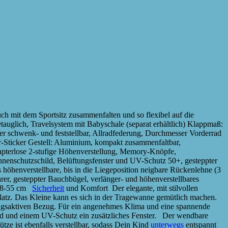
 mit dem Sportsitz zusammenfalten und so flexibel auf die
auglich, Travelsystem mit Babyschale (separat erhältlich) Klappmaß:
r schwenk- und feststellbar, Allradfederung, Durchmesser Vorderrad
r-Sticker Gestell: Aluminium, kompakt zusammenfaltbar,
dapterlose 2-stufige Höhenverstellung, Memory-Knöpfe,
enschutzschild, Belüftungsfenster und UV-Schutz 50+, gesteppter
höhenverstellbare, bis in die Liegeposition neigbare Rückenlehne (3
rer, gesteppter Bauchbügel, verlänger- und höhenverstellbares
e 48-55 cm
Sicherheit
und Komfort Der elegante, mit stilvollen
z. Das Kleine kann es sich in der Tragewanne gemütlich machen.
ungsaktiven Bezug. Für ein angenehmes Klima und eine spannende
ld und einem UV-Schutz ein zusätzliches Fenster. Der wendbare
tze ist ebenfalls verstellbar, sodass Dein Kind
unterwegs
entspannt