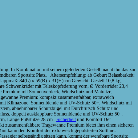
ng. In Kombination mit seinem gefederten Gestell macht ihn das zur
ndbaren Sportsitz Platz. Altersempfehlung: ab Geburt Belastbarkeit:
Klappmaß: 84(L) x 59(B) x 31(H) cm Gewicht: Gestell 10,8 kg,
lbare Schwenkräder mit Teleskopfederung vorn, Ø Vorderräder 23,4
ne Premium mit Sonnenverdeck, Windschutz und Matratze,
Tragewanne Premium: kompakt zusammenfaltbar, extraweich
eck mit Klimazone, Sonnenblende und UV-Schutz 50+, Windschutz mit
system, abnehmbarer Schutzbügel mit Durchrutsch-Schutz und
rschluss, doppelt ausklappbare Sonnenblende und UV-Schutz 50+,
2 cm, Länge Fußstütze 28 cm
Sicherheit
und Komfort Der
t zusammenfaltbare Tragewanne Premium bietet ihm einen sicheren
ni kann den Komfort der extraweich gepolsterten Softline-
ssagier selbstständig sitzen kann, kommt der wendbare Sportsitz