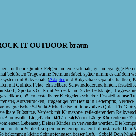
n ROCK IT OUTDOOR braun
sportliche Quintex Felgen und eine schmale, geländegängige Bereifu
imal belüfteten Tragewanne Premium dabei, später nimmt es auf dem we
velsystem mit Babyschale (
Adapter
und Babyschale separat erhältlich) 
fen mit Quintex Felge, einstellbare Schwingfederung hinten, feststel
kaufskorb, Sportsitz GTR mit Verdeck und Sicherheitsbügel, Tragewan
stellkorb, höhenverstellbarer Kickgelenkschieber, Feststellbremse 
htfenster, Aufstellrücken, Tragebügel mit Bezug in Lederoptik, Verd
r, magnetischer 5-Punkt-Sicherheitsgurt, innovatives Quick Fix Gurt
erstellbare Fußstütze, Verdeck mit Klimazone, reflektierendem Reißve
 Bio-Baumwolle, Liegefläche 94(L) x 34(B) cm, Länge Rückenlehne 5
m ersten Lebenstag Deines Kindes an verwendet werden. Die kompak
e und dem Verdeck sorgen für einen optimalen Luftaustausch. Dein Mi
. So bekommen kleine Schnupfennasen besser Luft. Sobald Dein Mini-Pa