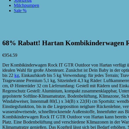
Spielzeug
Milchpumpen
Sale %
zur Wunschliste hinzufügen
zur Wunschliste hinzufügen
68% Rabatt! Hartan Kombikinderwage
€
954.59
Der Kombikinderwagen Rock IT GTR Outdoor von Hartan verfügt über 
idealen Wahl für große Abenteuer. Zunächst ist Dein Baby in der opt
bis 22
kg
, Einkaufskorb bis 5 kg Verwendung: für jedes Terrain; Tra
Tragewanne Premium 5,1 kg, Sitzeinheit 4,3 kg Räder: Luftkammerrei
cm, Ø Hinterräder 32 cm Lieferumfang: Gestell mit Rädern und Ein
Regenschutz Gestell: Aluminium, kompakt zusammenklappbar, Unterge
gepolsterte Softline-Klimamatratze, Bodenbelüftung, Klimazone, Sic
Windabweiser, Innenmaß 80(L) x 34(B) x 22(H) cm Sportsitz: wendba
Einstiegsfunktion, bis in die Liegeposition neigbare Rückenlehne, v
wasserabweisende, schnelltrocknende Außenstoffe, Innenfutter aus
Kombikinderwagen Rock IT GTR Outdoor von Hartan kann bereits vo
Platz. Eine Bodenbelüftung und verschiedene Klimazonen in der Wann
Klimamatratze genießen. Das Kopfteil lässt sich bei Bedarf erhöhen