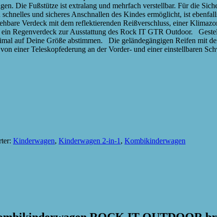
igen. Die Fußstütze ist extralang und mehrfach verstellbar. Für die Si
 schnelles und sicheres Anschnallen des Kindes ermöglicht, ist ebenfa
hbare Verdeck mit dem reflektierenden Reißverschluss, einer Klimazo
rt ein Regenverdeck zur Ausstattung des Rock IT GTR Outdoor. Geste
mal auf Deine Größe abstimmen. Die geländegängigen Reifen mit den 
g von einer Teleskopfederung an der Vorder- und einer einstellbaren 
ter:
Kinderwagen
,
Kinderwagen 2-in-1
,
Kombikinderwagen