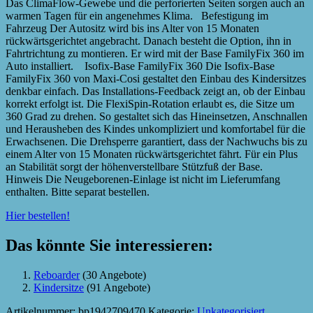
Das ClimaFlow-Gewebe und die perforierten Seiten sorgen auch an
warmen Tagen für ein angenehmes Klima. Befestigung im
Fahrzeug Der Autositz wird bis ins Alter von 15 Monaten
rückwärtsgerichtet angebracht. Danach besteht die Option, ihn in
Fahrtrichtung zu montieren. Er wird mit der Base FamilyFix 360 im
Auto installiert. Isofix-Base FamilyFix 360 Die Isofix-Base
FamilyFix 360 von Maxi-Cosi gestaltet den Einbau des Kindersitzes
denkbar einfach. Das Installations-Feedback zeigt an, ob der Einbau
korrekt erfolgt ist. Die FlexiSpin-Rotation erlaubt es, die Sitze um
360 Grad zu drehen. So gestaltet sich das Hineinsetzen, Anschnallen
und Herausheben des Kindes unkompliziert und komfortabel für die
Erwachsenen. Die Drehsperre garantiert, dass der Nachwuchs bis zu
einem Alter von 15 Monaten rückwärtsgerichtet fährt. Für ein Plus
an Stabilität sorgt der höhenverstellbare Stützfuß der Base.
Hinweis Die Neugeborenen-Einlage ist nicht im Lieferumfang
enthalten. Bitte separat bestellen.
Hier bestellen!
Das könnte Sie interessieren:
Reboarder
(30 Angebote)
Kindersitze
(91 Angebote)
Artikelnummer:
bp1942709470
Kategorie:
Unkategorisiert