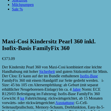
Spielzeug
Milchpumpen
Sale %
zur Wunschliste hinzufügen
zur Wunschliste hinzufügen
Maxi-Cosi Kindersitz Pearl 360 inkl.
Isofix-Basis FamilyFix 360
€
373.09
Der Kindersitz Pearl 360 von Maxi-Cosi kombiniert eine leichte
Handhabung mit hoher
Sicherheit
und gutem Sitzkomfort für Minis.
Der Clou: Er kann auf der im Bundle enthaltenen
Isofix-Base
FamilyFix 360 mit einem Handgriff zur Seite gedreht werden. i-
Size: 45 bis 105 cm Altersempfehlung: ab Geburt (mit separat
erhältlicher Neugeborenen-Einlage) bis ca. 4
Jahre
Norm: ECE
R129/03 Befestigung im Fahrzeug: Isofix-Base FamilyFix 360
Gewicht: 8
kg
Fahrtrichtung: rückwärtsgerichtet, ab 15 Monaten
vorwärts- oder rückwärtsgerichtet
Ausstattung
: G-Cell-
Seitenaufprallschutz, Memory-Schaum, Drehfunktion, Easy-In-5-