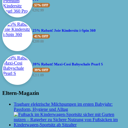
57% OFF
€
292.99
25% Rabatt! Joie Kindersitz i-Spin 360
41% OFF
€
209.00
39% Rabatt! Maxi-Cosi Babyschale Pearl S
39% OFF
€
211.09
Eltern-Magazin
Tragbare elektrische Milchpumpen im ersten Babyjahr:
Passform, Hygiene und Alltag