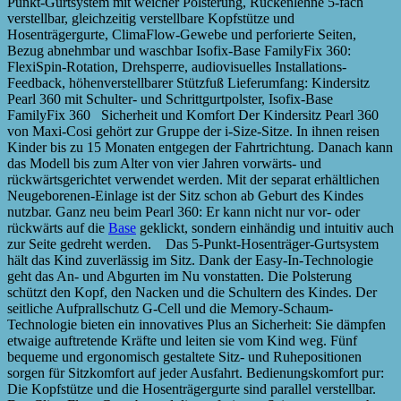
Punkt-Gurtsystem mit weicher Polsterung, Rückenlehne 5-fach
verstellbar, gleichzeitig verstellbare Kopfstütze und
Hosenträgergurte, ClimaFlow-Gewebe und perforierte Seiten,
Bezug abnehmbar und waschbar Isofix-Base FamilyFix 360:
FlexiSpin-Rotation, Drehsperre, audiovisuelles Installations-
Feedback, höhenverstellbarer Stützfuß Lieferumfang: Kindersitz
Pearl 360 mit Schulter- und Schrittgurtpolster, Isofix-Base
FamilyFix 360 Sicherheit und Komfort Der Kindersitz Pearl 360
von Maxi-Cosi gehört zur Gruppe der i-Size-Sitze. In ihnen reisen
Kinder bis zu 15 Monaten entgegen der Fahrtrichtung. Danach kann
das Modell bis zum Alter von vier Jahren vorwärts- und
rückwärtsgerichtet verwendet werden. Mit der separat erhältlichen
Neugeborenen-Einlage ist der Sitz schon ab Geburt des Kindes
nutzbar. Ganz neu beim Pearl 360: Er kann nicht nur vor- oder
rückwärts auf die
Base
geklickt, sondern einhändig und intuitiv auch
zur Seite gedreht werden. Das 5-Punkt-Hosenträger-Gurtsystem
hält das Kind zuverlässig im Sitz. Dank der Easy-In-Technologie
geht das An- und Abgurten im Nu vonstatten. Die Polsterung
schützt den Kopf, den Nacken und die Schultern des Kindes. Der
seitliche Aufprallschutz G-Cell und die Memory-Schaum-
Technologie bieten ein innovatives Plus an Sicherheit: Sie dämpfen
etwaige auftretende Kräfte und leiten sie vom Kind weg. Fünf
bequeme und ergonomisch gestaltete Sitz- und Ruhepositionen
sorgen für Sitzkomfort auf jeder Ausfahrt. Bedienungskomfort pur:
Die Kopfstütze und die Hosenträgergurte sind parallel verstellbar.