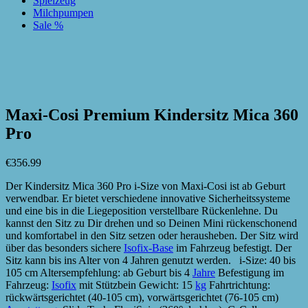
Spielzeug
Milchpumpen
Sale %
zur Wunschliste hinzufügen
zur Wunschliste hinzufügen
Maxi-Cosi Premium Kindersitz Mica 360
Pro
€
356.99
Der Kindersitz Mica 360 Pro i-Size von Maxi-Cosi ist ab Geburt
verwendbar. Er bietet verschiedene innovative Sicherheitssysteme
und eine bis in die Liegeposition verstellbare Rückenlehne. Du
kannst den Sitz zu Dir drehen und so Deinen Mini rückenschonend
und komfortabel in den Sitz setzen oder herausheben. Der Sitz wird
über das besonders sichere
Isofix-Base
im Fahrzeug befestigt. Der
Sitz kann bis ins Alter von 4 Jahren genutzt werden. i-Size: 40 bis
105 cm Altersempfehlung: ab Geburt bis 4
Jahre
Befestigung im
Fahrzeug:
Isofix
mit Stützbein Gewicht: 15
kg
Fahrtrichtung:
rückwärtsgerichtet (40-105 cm), vorwärtsgerichtet (76-105 cm)