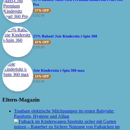
Pro
57% OFF
€
292.99
25% Rabatt! Joie Kindersitz i-Spin 360
41% OFF
€
209.00
Joie Kinderisitz i-Spin 360 max
15% OFF
€
284.99
Eltern-Magazin
Tragbare elektrische Milchpumpen im ersten Babyjahr:
Passform, Hygiene und Alltag