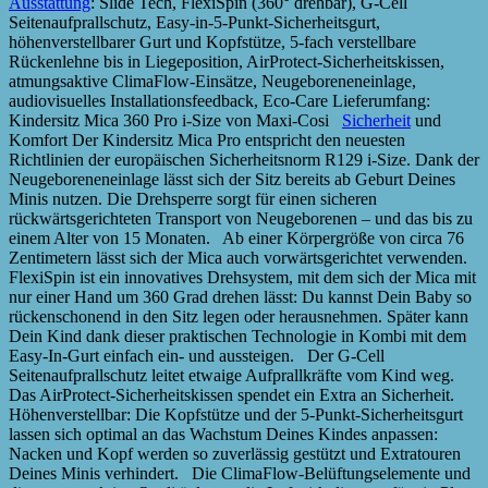
Ausstattung
: Slide Tech, FlexiSpin (360° drehbar), G-Cell
Seitenaufprallschutz, Easy-in-5-Punkt-Sicherheitsgurt,
höhenverstellbarer Gurt und Kopfstütze, 5-fach verstellbare
Rückenlehne bis in Liegeposition, AirProtect-Sicherheitskissen,
atmungsaktive ClimaFlow-Einsätze, Neugeboreneneinlage,
audiovisuelles Installationsfeedback, Eco-Care Lieferumfang:
Kindersitz Mica 360 Pro i-Size von Maxi-Cosi
Sicherheit
und
Komfort Der Kindersitz Mica Pro entspricht den neuesten
Richtlinien der europäischen Sicherheitsnorm R129 i-Size. Dank der
Neugeboreneneinlage lässt sich der Sitz bereits ab Geburt Deines
Minis nutzen. Die Drehsperre sorgt für einen sicheren
rückwärtsgerichteten Transport von Neugeborenen – und das bis zu
einem Alter von 15 Monaten. Ab einer Körpergröße von circa 76
Zentimetern lässt sich der Mica auch vorwärtsgerichtet verwenden.
FlexiSpin ist ein innovatives Drehsystem, mit dem sich der Mica mit
nur einer Hand um 360 Grad drehen lässt: Du kannst Dein Baby so
rückenschonend in den Sitz legen oder herausnehmen. Später kann
Dein Kind dank dieser praktischen Technologie in Kombi mit dem
Easy-In-Gurt einfach ein- und aussteigen. Der G-Cell
Seitenaufprallschutz leitet etwaige Aufprallkräfte vom Kind weg.
Das AirProtect-Sicherheitskissen spendet ein Extra an Sicherheit.
Höhenverstellbar: Die Kopfstütze und der 5-Punkt-Sicherheitsgurt
lassen sich optimal an das Wachstum Deines Kindes anpassen:
Nacken und Kopf werden so zuverlässig gestützt und Extratouren
Deines Minis verhindert. Die ClimaFlow-Belüftungselemente und