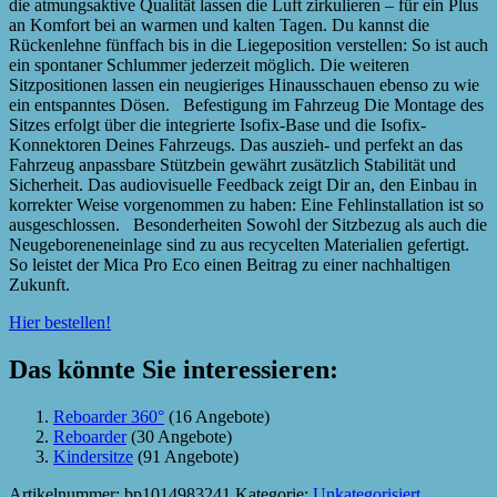
die atmungsaktive Qualität lassen die Luft zirkulieren – für ein Plus
an Komfort bei an warmen und kalten Tagen. Du kannst die
Rückenlehne fünffach bis in die Liegeposition verstellen: So ist auch
ein spontaner Schlummer jederzeit möglich. Die weiteren
Sitzpositionen lassen ein neugieriges Hinausschauen ebenso zu wie
ein entspanntes Dösen. Befestigung im Fahrzeug Die Montage des
Sitzes erfolgt über die integrierte Isofix-Base und die Isofix-
Konnektoren Deines Fahrzeugs. Das auszieh- und perfekt an das
Fahrzeug anpassbare Stützbein gewährt zusätzlich Stabilität und
Sicherheit. Das audiovisuelle Feedback zeigt Dir an, den Einbau in
korrekter Weise vorgenommen zu haben: Eine Fehlinstallation ist so
ausgeschlossen. Besonderheiten Sowohl der Sitzbezug als auch die
Neugeboreneneinlage sind zu aus recycelten Materialien gefertigt.
So leistet der Mica Pro Eco einen Beitrag zu einer nachhaltigen
Zukunft.
Hier bestellen!
Das könnte Sie interessieren:
Reboarder 360°
(16 Angebote)
Reboarder
(30 Angebote)
Kindersitze
(91 Angebote)
Artikelnummer:
bp1014983241
Kategorie:
Unkategorisiert