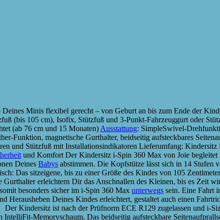
Deines Minis flexibel gerecht – von Geburt an bis zum Ende der Kind
fuß (bis 105 cm), Isofix, Stützfuß und 3-Punkt-Fahrzeuggurt oder St
ichtet (ab 76 cm und 15 Monaten)
Ausstattung
: SimpleSwivel-Drehfunktio
r-Funktion, magnetische Gurthalter, beidseitig aufsteckbares Seitenauf
 und Stützfuß mit Installationsindikatoren Lieferumfang: Kindersitz i-
herheit
und Komfort Der Kindersitz i-Spin 360 Max von Joie begleitet D
ionen Deines
Babys
abstimmen. Die Kopfstütze lässt sich in 14 Stufen 
sch: Das sitzeigene, bis zu einer Größe des Kindes von 105 Zentimeter
che Gurthalter erleichtern Dir das Anschnallen des Kleinen, bis es Zei
 somit besonders sicher im i-Spin 360 Max
unterwegs
sein. Eine Fahrt 
 Herausheben Deines Kindes erleichtert, gestaltet auch einen Fahrtric
t. Der Kindersitz ist nach der Prüfnorm ECE R129 zugelassen und i-Siz
 IntelliFit-Memoryschaum. Das beidseitig aufsteckbare Seitenaufpralls