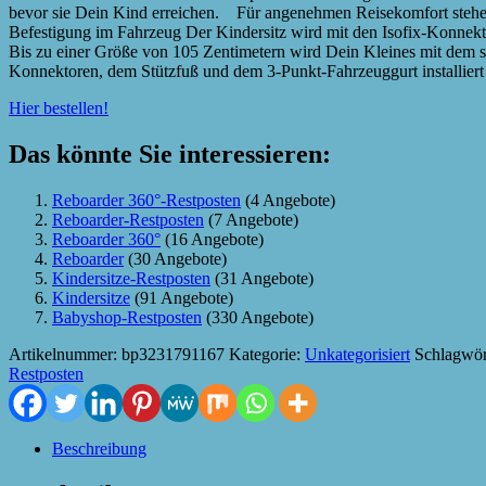
bevor sie Dein Kind erreichen. Für angenehmen Reisekomfort stehen
Befestigung im Fahrzeug Der Kindersitz wird mit den Isofix-Konnektor
Bis zu einer Größe von 105 Zentimetern wird Dein Kleines mit dem si
Konnektoren, dem Stützfuß und dem 3-Punkt-Fahrzeuggurt installiert 
Hier bestellen!
Das könnte Sie interessieren:
Reboarder 360°-Restposten
(4 Angebote)
Reboarder-Restposten
(7 Angebote)
Reboarder 360°
(16 Angebote)
Reboarder
(30 Angebote)
Kindersitze-Restposten
(31 Angebote)
Kindersitze
(91 Angebote)
Babyshop-Restposten
(330 Angebote)
Artikelnummer:
bp3231791167
Kategorie:
Unkategorisiert
Schlagwör
Restposten
Beschreibung