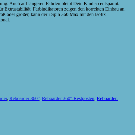
ung. Auch auf längeren Fahrten bleibt Dein Kind so entspannt.
 Extrastabilität. Farbindikatoren zeigen den korrekten Einbau an.
oß oder größer, kann der i-Spin 360 Max mit den Isofix-
ional.
rder
,
Reboarder 360°
,
Reboarder 360°-Restposten
,
Reboarder-