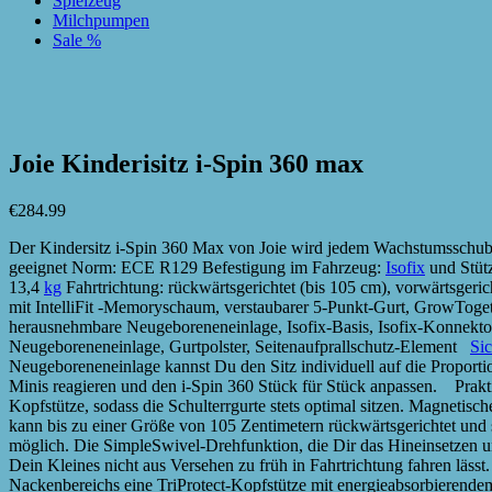
Spielzeug
Milchpumpen
Sale %
zur Wunschliste hinzufügen
zur Wunschliste hinzufügen
Joie Kinderisitz i-Spin 360 max
€
284.99
Der Kindersitz i-Spin 360 Max von Joie wird jedem Wachstumsschub 
geeignet Norm: ECE R129 Befestigung im Fahrzeug:
Isofix
und Stütz
13,4
kg
Fahrtrichtung: rückwärtsgerichtet (bis 105 cm), vorwärtsger
mit IntelliFit -Memoryschaum, verstaubarer 5-Punkt-Gurt, GrowTogethe
herausnehmbare Neugeboreneneinlage, Isofix-Basis, Isofix-Konnektoren
Neugeboreneneinlage, Gurtpolster, Seitenaufprallschutz-Element
Sic
Neugeboreneneinlage kannst Du den Sitz individuell auf die Proport
Minis reagieren und den i-Spin 360 Stück für Stück anpassen. Prakti
Kopfstütze, sodass die Schulterrgurte stets optimal sitzen. Magnetis
kann bis zu einer Größe von 105 Zentimetern rückwärtsgerichtet und
möglich. Die SimpleSwivel-Drehfunktion, die Dir das Hineinsetzen und
Dein Kleines nicht aus Versehen zu früh in Fahrtrichtung fahren läss
Nackenbereichs eine TriProtect-Kopfstütze mit energieabsorbierendem