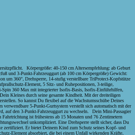
ersitzpflicht. Körpergröße: 40-150 cm Altersempfehlung: ab Geburt
ützfuß und 3-Punkt-Fahrzeuggurt (ab 100 cm Körpergröße) Gewicht:
n um 360°, Drehsperre, 14-stufig verstellbare TriProtect-Kopfstütze
prallschutz-Element, 5 Sitz- und Ruhepositionen, 3-teilige,
Spin 360 Max mit integrierter Isofix-Basis, Isofix-Einführhilfen,
ein Kleines durch seine gesamte Kindheit. Mit der dreiteiligen
verstellen. So kannst Du flexibel auf die Wachstumsschübe Deines
n verwendbare 5-Punkt-Gurtsystem verstellt sich automatisch mit der
t wird, auf den 3-Punkt-Fahrzeuggurt zu wechseln. Dein Mini-Passagier
in Fahrtrichtung ist frühestens ab 15 Monaten und 76 Zentimetern
htungswechsel unkompliziert. Eine Drehsperre stellt sicher, dass Du
e zertifiziert. Er bietet Deinem Kind zum Schutz seines Kopf- und
chutz-Element absorbiert, die bei einem Unfall wirkenden Kräfte,