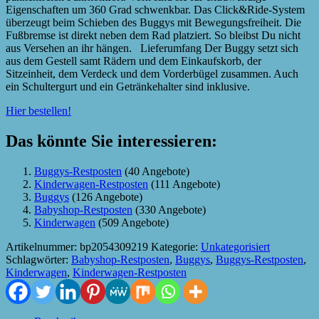
Eigenschaften um 360 Grad schwenkbar. Das Click&Ride-System
überzeugt beim Schieben des Buggys mit Bewegungsfreiheit. Die
Fußbremse ist direkt neben dem Rad platziert. So bleibst Du nicht
aus Versehen an ihr hängen. Lieferumfang Der Buggy setzt sich
aus dem Gestell samt Rädern und dem Einkaufskorb, der
Sitzeinheit, dem Verdeck und dem Vorderbügel zusammen. Auch
ein Schultergurt und ein Getränkehalter sind inklusive.
Hier bestellen!
Das könnte Sie interessieren:
Buggys-Restposten
(40 Angebote)
Kinderwagen-Restposten
(111 Angebote)
Buggys
(126 Angebote)
Babyshop-Restposten
(330 Angebote)
Kinderwagen
(509 Angebote)
Artikelnummer:
bp2054309219
Kategorie:
Unkategorisiert
Schlagwörter:
Babyshop-Restposten
,
Buggys
,
Buggys-Restposten
,
Kinderwagen
,
Kinderwagen-Restposten