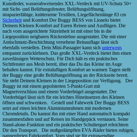
Kunstleder, wasserabweisendes XXL-Verdeck mit UV-Schutz 50+
mit Sicht- und Belüftungsfenster, Belüftungsöffnung,
strapazierfähige, knitterarme Textilien, Liegeflächenlänge 83 cm
Sicherheit
und Komfort Der Buggy BESS von Lionelo bietet
Deinem Kleinen Komfort auf Euren Reisen und Ausflügen. Die
nach vorn ausgerichtete Sitzeinheit ist mit einer bis in die
Liegeposition neigbaren Rückenlehne ausgestattet. Die mit einer
Antischmutz-Beschichtung versehene Beinauflage lässt sich
ebenfalls verstellen. Dein Mini-Passagier kann sich
unterwegs
entspannt zurücklehnen. Das große XXL-Verdeck bietet ihm einen
zuverlässigen Wetterschutz. Für Dich hält es ein praktisches
Sichtfenster aus Mesh bereit, über das Du das Kleine im Auge
behalten kannst. Für extraluftigen Komfort an warmen Tagen stellt
der Buggy eine große Belüftungsöffnung an der Rückseite bereit.
Sie steht Deinem Kleinen in der Liegeposition zur Verfügung. Der
Buggy ist mit einem gepolsterten 5-Punkt-Gurt mit
Magnetverschluss und einem Vorderbügel ausgestattet. Der
Vorderbügel lässt sich für ein leichtes Hineinsetzen des Kleinen
öffnen und schwenken. Gestell und Fahrwerk Der Buggy BESS
setzt auf einen leichten Aluminiumrahmen mit modernen
Chromdetails. Du kannst ihn mit einer Hand automatisch kompakt
zusammenfalten und auf Reisen im Handgepäck verstauen. Seine
Stand-alone-Funktion und ein praktischer Schultergurt erleichtern
Dir den Transport. Die stoßgedämpften EVA-Räder bieten ruhigen,
pannenfreien Fahrkomfort. Vorn sind sie für extrawendige