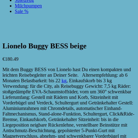
Spielzeug
Milchpumpen
Sale %
zur Wunschliste hinzufügen
zur Wunschliste hinzufügen
Lionelo Buggy BESS beige
€
180.49
Mit dem Buggy BESS von Lionelo hast Du einen kompakten und
leichten Reisebegleiter an Deiner Seite. Altersempfehlung: ab 6
Monaten Belastbarkeit: bis 22
kg
, Einkaufskorb bis 3 kg
Verwendung: für die City, als Reisebuggy Gewicht: 7,5 kg Räder:
stoßgedämpfte EVA-Schaumstoffräder, vorn um 360° schwenkbar
Lieferumfang: Gestell mit Rädern und Korb, Sitzeinheit mit
Vorderbügel und Verdeck, Schultergurt und Getränkehalter Gestell:
Aluminiumrahmen mit Chromdetails, automatischer Einhand-
Faltmechanismus, Stand-alone-Funktion, Schultergurt, Click&Ride-
Bremse, Einkaufskorb, Getränkehalter Sitzeinheit: bis in die
Liegeposition neigbare Rückenlehne, verstellbare Beinstütze mit
Antischmutz-Beschichtung, gepolsterter 5-Punkt-Gurt mit
Magnetverschluss, abnehm- und schwenkbarer Vorderbügel mit