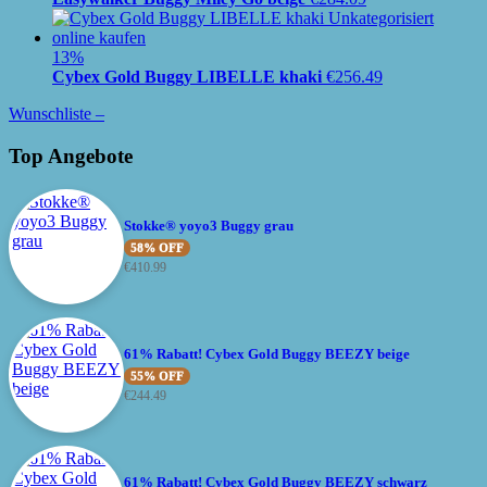
13%
Cybex Gold Buggy LIBELLE khaki
€
256.49
Wunschliste –
Top Angebote
Stokke® yoyo3 Buggy grau
58% OFF
€
410.99
61% Rabatt! Cybex Gold Buggy BEEZY beige
55% OFF
€
244.49
61% Rabatt! Cybex Gold Buggy BEEZY schwarz