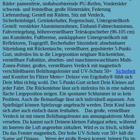
Räder: pannenfreie, stoßabsorbierende PU-Reifen, Vorderräder
schwenk- und feststellbar, große Hinterräder, Federung
Lieferumfang: Gestell mit Rädern, Sitz mit Verdeck,
Sicherheitsbügel, Getränkehalter, Regenschutz, Untergestellkorb
Gestell: verstärkter Aluminiumrahmen, Einhand-Faltmechanismus,
Faltverriegelung, höhenverstellbarer Teleskopschieber (96-105 cm)
aus Kunstleder, Fußbremse, ausklappbarer Untergestellkorb mit
Reflektoren, Tragegriff, Becherhalter Sitzeinheit: abnehmbarer
Sitzeinhang mit Rückentasche, verstellbarer, gepolsterter 5-Punkt-
Gurt, stufenlos bis in die Liegeposition neigbare Rückenlehne,
verstellbare Fußstütze, abnehm- und maschinenwaschbares Multi-
Zonen-Polster, großes, verstellbares Verdeck mit magnetisch
verschließbarem Belüftungsfenster und UV-Schutz 50+
Sicherheit
und Komfort Im Flitzer Metro+ Deluxe von Ergobaby® fühlt sich
Dein Mini richtig wohl. Der 5-Punkt-Gurt sichert Dein Kleines auf
jeder Fahrt. Die Rückenlehne lässt sich stufenlos bis in eine nahezu
flache Liegeposition neigen. Ein spontaner Schlummer ist so kein
Problem. Auch die Beinauflage lässt sich individuell anpassen. Am
Spielbügel können Spielzeuge angebracht werden. Dein Kind kann
sich aber auch einfach daran festhalten. Das große, verstellbare
Verdeck ist mit einem Belüftungsfenster aus atmungsaktivem Mesh
versehen. Du kannst nach Deinem kleinen Fahrgast sehen, während
im Inneren die Luft angenehm zirkuliert. Wird es zu frisch, schließt
Du das Fenster magnetisch. Der hohe UV-Schutz von 50+ hält die
Sonne auf Distanz. Wenn der große Regen kommt, bringst Du im