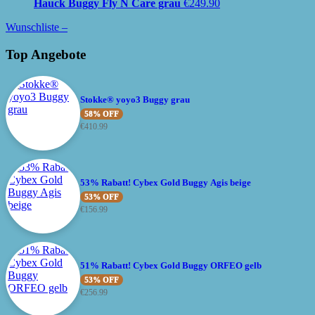
Hauck Buggy Fly N Care grau
€
249.90
Wunschliste –
Top Angebote
Stokke® yoyo3 Buggy grau
58% OFF
€
410.99
53% Rabatt! Cybex Gold Buggy Agis beige
53% OFF
€
156.99
51% Rabatt! Cybex Gold Buggy ORFEO gelb
53% OFF
€
256.99