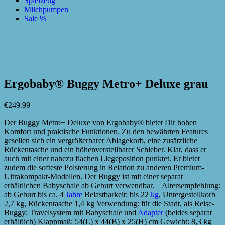
Spielzeug
Milchpumpen
Sale %
zur Wunschliste hinzufügen
zur Wunschliste hinzufügen
Ergobaby® Buggy Metro+ Deluxe grau
€
249.99
Der Buggy Metro+ Deluxe von Ergobaby® bietet Dir hohen
Komfort und praktische Funktionen. Zu den bewährten Features
gesellen sich ein vergrößerbarer Ablagekorb, eine zusätzliche
Rückentasche und ein höhenverstellbarer Schieber. Klar, dass er
auch mit einer nahezu flachen Liegeposition punktet. Er bietet
zudem die softeste Polsterung in Relation zu anderen Premium-
Ultrakompakt-Modellen. Der Buggy ist mit einer separat
erhältlichen Babyschale ab Geburt verwendbar. Altersempfehlung:
ab Geburt bis ca. 4
Jahre
Belastbarkeit: bis 22
kg
, Untergestellkorb
2,7 kg, Rückentasche 1,4 kg Verwendung: für die Stadt, als Reise-
Buggy; Travelsystem mit Babyschale und
Adapter
(beides separat
erhältlich) Klappmaß: 54(L) x 44(B) x 25(H) cm Gewicht: 8,3 kg