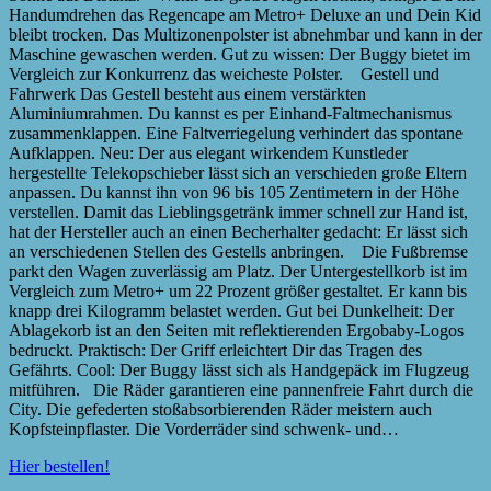
Handumdrehen das Regencape am Metro+ Deluxe an und Dein Kid
bleibt trocken. Das Multizonenpolster ist abnehmbar und kann in der
Maschine gewaschen werden. Gut zu wissen: Der Buggy bietet im
Vergleich zur Konkurrenz das weicheste Polster. Gestell und
Fahrwerk Das Gestell besteht aus einem verstärkten
Aluminiumrahmen. Du kannst es per Einhand-Faltmechanismus
zusammenklappen. Eine Faltverriegelung verhindert das spontane
Aufklappen. Neu: Der aus elegant wirkendem Kunstleder
hergestellte Telekopschieber lässt sich an verschieden große Eltern
anpassen. Du kannst ihn von 96 bis 105 Zentimetern in der Höhe
verstellen. Damit das Lieblingsgetränk immer schnell zur Hand ist,
hat der Hersteller auch an einen Becherhalter gedacht: Er lässt sich
an verschiedenen Stellen des Gestells anbringen. Die Fußbremse
parkt den Wagen zuverlässig am Platz. Der Untergestellkorb ist im
Vergleich zum Metro+ um 22 Prozent größer gestaltet. Er kann bis
knapp drei Kilogramm belastet werden. Gut bei Dunkelheit: Der
Ablagekorb ist an den Seiten mit reflektierenden Ergobaby-Logos
bedruckt. Praktisch: Der Griff erleichtert Dir das Tragen des
Gefährts. Cool: Der Buggy lässt sich als Handgepäck im Flugzeug
mitführen. Die Räder garantieren eine pannenfreie Fahrt durch die
City. Die gefederten stoßabsorbierenden Räder meistern auch
Kopfsteinpflaster. Die Vorderräder sind schwenk- und…
Hier bestellen!