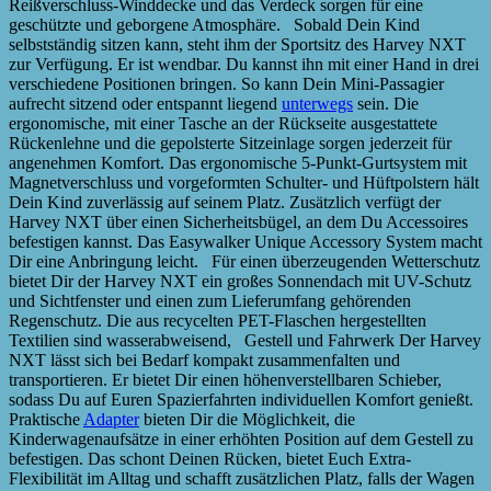
Reißverschluss-Winddecke und das Verdeck sorgen für eine
geschützte und geborgene Atmosphäre. Sobald Dein Kind
selbstständig sitzen kann, steht ihm der Sportsitz des Harvey NXT
zur Verfügung. Er ist wendbar. Du kannst ihn mit einer Hand in drei
verschiedene Positionen bringen. So kann Dein Mini-Passagier
aufrecht sitzend oder entspannt liegend
unterwegs
sein. Die
ergonomische, mit einer Tasche an der Rückseite ausgestattete
Rückenlehne und die gepolsterte Sitzeinlage sorgen jederzeit für
angenehmen Komfort. Das ergonomische 5-Punkt-Gurtsystem mit
Magnetverschluss und vorgeformten Schulter- und Hüftpolstern hält
Dein Kind zuverlässig auf seinem Platz. Zusätzlich verfügt der
Harvey NXT über einen Sicherheitsbügel, an dem Du Accessoires
befestigen kannst. Das Easywalker Unique Accessory System macht
Dir eine Anbringung leicht. Für einen überzeugenden Wetterschutz
bietet Dir der Harvey NXT ein großes Sonnendach mit UV-Schutz
und Sichtfenster und einen zum Lieferumfang gehörenden
Regenschutz. Die aus recycelten PET-Flaschen hergestellten
Textilien sind wasserabweisend, Gestell und Fahrwerk Der Harvey
NXT lässt sich bei Bedarf kompakt zusammenfalten und
transportieren. Er bietet Dir einen höhenverstellbaren Schieber,
sodass Du auf Euren Spazierfahrten individuellen Komfort genießt.
Praktische
Adapter
bieten Dir die Möglichkeit, die
Kinderwagenaufsätze in einer erhöhten Position auf dem Gestell zu
befestigen. Das schont Deinen Rücken, bietet Euch Extra-
Flexibilität im Alltag und schafft zusätzlichen Platz, falls der Wagen