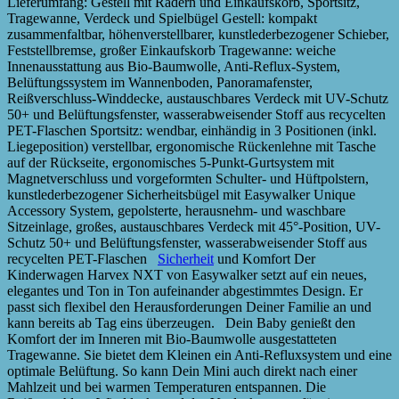
Lieferumfang: Gestell mit Rädern und Einkaufskorb, Sportsitz,
Tragewanne, Verdeck und Spielbügel Gestell: kompakt
zusammenfaltbar, höhenverstellbarer, kunstlederbezogener Schieber,
Feststellbremse, großer Einkaufskorb Tragewanne: weiche
Innenausstattung aus Bio-Baumwolle, Anti-Reflux-System,
Belüftungssystem im Wannenboden, Panoramafenster,
Reißverschluss-Winddecke, austauschbares Verdeck mit UV-Schutz
50+ und Belüftungsfenster, wasserabweisender Stoff aus recycelten
PET-Flaschen Sportsitz: wendbar, einhändig in 3 Positionen (inkl.
Liegeposition) verstellbar, ergonomische Rückenlehne mit Tasche
auf der Rückseite, ergonomisches 5-Punkt-Gurtsystem mit
Magnetverschluss und vorgeformten Schulter- und Hüftpolstern,
kunstlederbezogener Sicherheitsbügel mit Easywalker Unique
Accessory System, gepolsterte, herausnehm- und waschbare
Sitzeinlage, großes, austauschbares Verdeck mit 45°-Position, UV-
Schutz 50+ und Belüftungsfenster, wasserabweisender Stoff aus
recycelten PET-Flaschen
Sicherheit
und Komfort Der
Kinderwagen Harvex NXT von Easywalker setzt auf ein neues,
elegantes und Ton in Ton aufeinander abgestimmtes Design. Er
passt sich flexibel den Herausforderungen Deiner Familie an und
kann bereits ab Tag eins überzeugen. Dein Baby genießt den
Komfort der im Inneren mit Bio-Baumwolle ausgestatteten
Tragewanne. Sie bietet dem Kleinen ein Anti-Refluxsystem und eine
optimale Belüftung. So kann Dein Mini auch direkt nach einer
Mahlzeit und bei warmen Temperaturen entspannen. Die