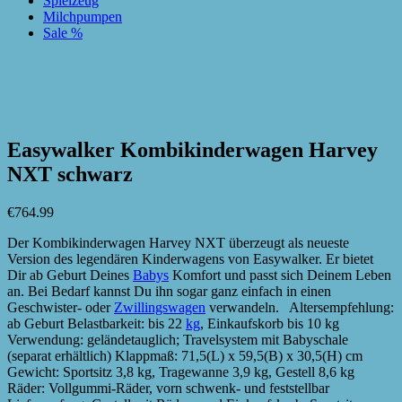
Spielzeug
Milchpumpen
Sale %
zur Wunschliste hinzufügen
zur Wunschliste hinzufügen
Easywalker Kombikinderwagen Harvey
NXT schwarz
€
764.99
Der Kombikinderwagen Harvey NXT überzeugt als neueste
Version des legendären Kinderwagens von Easywalker. Er bietet
Dir ab Geburt Deines
Babys
Komfort und passt sich Deinem Leben
an. Bei Bedarf kannst Du ihn sogar ganz einfach in einen
Geschwister- oder
Zwillingswagen
verwandeln. Altersempfehlung:
ab Geburt Belastbarkeit: bis 22
kg
, Einkaufskorb bis 10 kg
Verwendung: geländetauglich; Travelsystem mit Babyschale
(separat erhältlich) Klappmaß: 71,5(L) x 59,5(B) x 30,5(H) cm
Gewicht: Sportsitz 3,8 kg, Tragewanne 3,9 kg, Gestell 8,6 kg
Räder: Vollgummi-Räder, vorn schwenk- und feststellbar