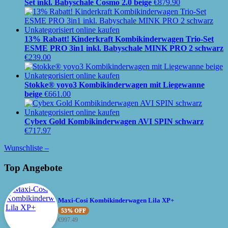
Set inkl. Babyschale Cosmo 2.0 beige
€
879.90
13% Rabatt! Kinderkraft Kombikinderwagen Trio-Set
ESME PRO 3in1 inkl. Babyschale MINK PRO 2 schwarz
€
239.00
Stokke® yoyo3 Kombikinderwagen mit Liegewanne
beige
€
661.00
Cybex Gold Kombikinderwagen AVI SPIN schwarz
€
717.97
Wunschliste –
Top Angebote
Maxi-Cosi Kombikinderwagen Lila XP+
53% OFF
€
997.49