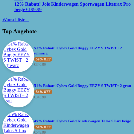
12% Rabatt! Joie Kinderwagen Sportwagen Litetrax Pro
beige
€
199.99
Wunschliste –
Top Angebote
51% Rabatt! Cybex Gold Buggy EEZY S TWIST+ 2
schwarz
59% OFF
€
340.99
51% Rabatt! Cybex Gold Buggy EEZY S TWIST+ 2 grau
54% OFF
€
345.99
45% Rabatt! Cybex Gold Kinderwagen Talos S Lux beige
50% OFF
€
549.99