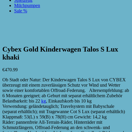
Spielzeug
Milchpumpen
Sale %
zur Wunschliste hinzufügen
zur Wunschliste hinzufügen
Cybex Gold Kinderwagen Talos S Lux
khaki
€
470.99
Ob Stadt oder Natur: Der Kinderwagen Talos S Lux von CYBEX
überzeugt mit einem zuverlässigen Schutz vor Wind und Wetter
sowie einer komfortablen Offroad-Federung. Altersempfehlung: ab
6 Monaten geeignet; ab Geburt mit separat erhältlichem Zubehör
Belastbarkeit: bis 22
kg
, Einkaufskorb bis 10 kg
Verwendung: geländetauglich; Travelsystem mit Babyschale
(separat erhältlich); mit Tragewanne Cot S Lux (separat erhältlich)
Klappmaß: 53(L) x 59(B) x 78(H) cm Gewicht: 14,2 kg
Räder: pannenfreie All-Terrain-Räder, Hinterräder mit
Schmutzfängern, Offroad-Federung an den schwenk- und