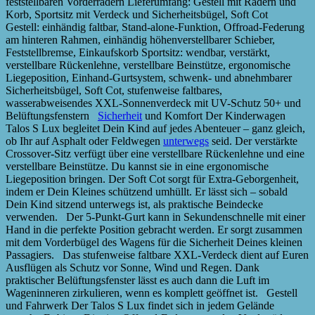
feststellbaren Vorderrädern Lieferumfang: Gestell mit Rädern und
Korb, Sportsitz mit Verdeck und Sicherheitsbügel, Soft Cot
Gestell: einhändig faltbar, Stand-alone-Funktion, Offroad-Federung
am hinteren Rahmen, einhändig höhenverstellbarer Schieber,
Feststellbremse, Einkaufskorb Sportsitz: wendbar, verstärkt,
verstellbare Rückenlehne, verstellbare Beinstütze, ergonomische
Liegeposition, Einhand-Gurtsystem, schwenk- und abnehmbarer
Sicherheitsbügel, Soft Cot, stufenweise faltbares,
wasserabweisendes XXL-Sonnenverdeck mit UV-Schutz 50+ und
Belüftungsfenstern
Sicherheit
und Komfort Der Kinderwagen
Talos S Lux begleitet Dein Kind auf jedes Abenteuer – ganz gleich,
ob Ihr auf Asphalt oder Feldwegen
unterwegs
seid. Der verstärkte
Crossover-Sitz verfügt über eine verstellbare Rückenlehne und eine
verstellbare Beinstütze. Du kannst sie in eine ergonomische
Liegeposition bringen. Der Soft Cot sorgt für Extra-Geborgenheit,
indem er Dein Kleines schützend umhüllt. Er lässt sich – sobald
Dein Kind sitzend unterwegs ist, als praktische Beindecke
verwenden. Der 5-Punkt-Gurt kann in Sekundenschnelle mit einer
Hand in die perfekte Position gebracht werden. Er sorgt zusammen
mit dem Vorderbügel des Wagens für die Sicherheit Deines kleinen
Passagiers. Das stufenweise faltbare XXL-Verdeck dient auf Euren
Ausflügen als Schutz vor Sonne, Wind und Regen. Dank
praktischer Belüftungsfenster lässt es auch dann die Luft im
Wageninneren zirkulieren, wenn es komplett geöffnet ist. Gestell
und Fahrwerk Der Talos S Lux findet sich in jedem Gelände