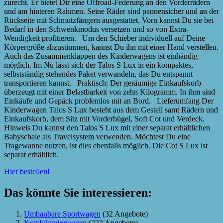
zurecht. Er bietet Dir eine Offroad-Federung an den Vorderrädern
und am hinteren Rahmen. Seine Räder sind pannensicher und an der
Rückseite mit Schmutzfängern ausgestattet. Vorn kannst Du sie bei
Bedarf in den Schwenkmodus versetzen und so von Extra-
Wendigkeit profitieren. Um den Schieber individuell auf Deine
Körpergröße abzustimmen, kannst Du ihn mit einer Hand verstellen.
Auch das Zusammenklappen des Kinderwagens ist einhändig
möglich. Im Nu lässt sich der Talos S Lux in ein kompaktes,
selbstständig stehendes Paket verwandeln, das Du entspannt
transportieren kannst. Praktisch: Der geräumige Einkaufskorb
überzeugt mit einer Belastbarkeit von zehn Kilogramm. In ihm sind
Einkäufe und Gepäck problemlos mit an Bord. Lieferumfang Der
Kinderwagen Talos S Lux besteht aus dem Gestell samt Rädern und
Einkaufskorb, dem Sitz mit Vorderbügel, Soft Cot und Verdeck.
Hinweis Du kannst den Talos S Lux mit einer separat erhältlichen
Babyschale als Travelsystem verwenden. Möchtest Du eine
Tragewanne nutzen, ist dies ebenfalls möglich. Die Cot S Lux ist
separat erhältlich.
Hier bestellen!
Das könnte Sie interessieren:
Umbaubare Sportwagen
(32 Angebote)
Kombikinderwagen
(222 Angebote)